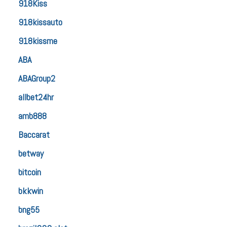
918Kiss
918kissauto
918kissme
ABA
ABAGroup2
allbet24hr
amb888
Baccarat
betway
bitcoin
bkkwin
bng55