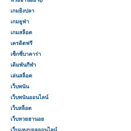
เกมยิงปลา
เกมยูฟ่า
เกมสล็อต
เครดิตฟรี
เซ็กซี่บาคาร่า
เดิมพันกีฬา
เล่นสล็อต
เว็บพนัน
เว็บพนันออนไลน์
เว็บสล็อต
เว็บหวยฮานอย
เว็บแทงบอลออนไลน์