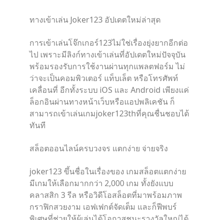
ทางเข้าเล่น Joker123 อัปเดตใหม่ล่าสุด
การเข้าเล่นโจ๊กเกอร์123ไม่ใช่เรื่องยุ่งยากอีกต่อ
ไป เพราะมีลิงก์ทางเข้าเล่นที่อัปเดตใหม่ปัจจุบัน
พร้อมรองรับการใช้งานผ่านทุกแพลตฟอร์ม ไม่
ว่าจะเป็นคอมพิวเตอร์ แท็บเล็ต หรือโทรศัพท์
เคลื่อนที่ อีกทั้งระบบ iOS และ Android เพียงแค่
ล็อกอินผ่านทางหน้าเว็บหรือแอปพลิเคชัน ก็
สามารถเข้าเล่นเกมjoker123thที่คุณชื่นชอบได้
ทันที
สล็อตออนไลน์ครบวงจร แตกง่าย จ่ายจริง
joker123 ขึ้นชื่อในเรื่องของ เกมสล็อตแตกง่าย
มีเกมให้เลือกมากกว่า 2,000 เกม ทั้งยังแบบ
คลาสสิก 3 รีล หรือวิดีโอสล็อตที่มาพร้อมภาพ
กราฟิกสวยงาม เอฟเฟกต์จัดเต็ม และก็ฟีพบร์
พิเศษที่ช่วยให้ผู้เล่นได้โอกาสชนะรางวัลใหญ่ได้