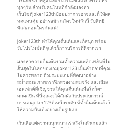
ประสิทธิภาพสูง และก็โปรโมชั่นแจกเครดิตฟรี
ทุกๆวัน สำหรับคนไหนที่กำลังมองหา
เว็บไซต์joker123thป้อมปราการอาจและก็ให้ผล
ทดแทนคุ้ม อย่ารอช้า สมัครใหม่วันนี้ รับสิทธิ
พิเศษก่อนใครกันแน่!
joker123th ทำให้คุณตื่นเต้นและก็สนุก พร้อม
รับโปรโมชั่นดีๆแล้วก็การบริการที่ดีจากเรา
มองหาความตื่นเต้นรวมทั้งความเพลิดเพลินที่ไม่
สิ้นสุดในโลกของเกมjoker123 เป็นคำตอบที่คุณ
ไม่ควรพลาด ด้วยระบบเกมที่พัฒนาอย่าง
สม่ำเสมอ ภาพกราฟิกสวยงามสมจริง และเสียง
เอฟเฟกต์ที่เชิญชวนให้คุณตื่นเต้นเมื่อใดก็ตา
มกดสปิน ที่นี่คุณจะได้สัมผัสกับประสบการณ์
การเล่นjoker123ที่เหนือระดับ ที่ทั้งตื่นเต้นแล้วก็
ให้ความบันเทิงอย่างเต็มรูปแบบ
เว้นเสียแต่ความสนุกสนานร่าเริงในตัวเกมแล้ว