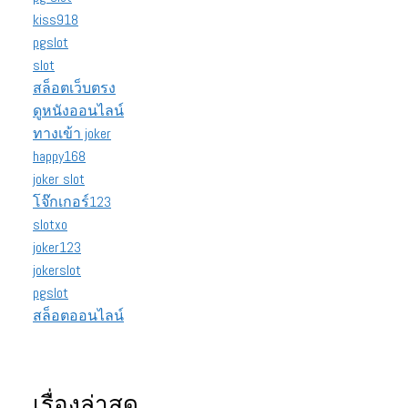
kiss918
pgslot
slot
สล็อตเว็บตรง
ดูหนังออนไลน์
ทางเข้า joker
happy168
joker slot
โจ๊กเกอร์123
slotxo
joker123
jokerslot
pgslot
สล็อตออนไลน์
เรื่องล่าสุด