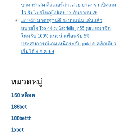
บาคาร่าสด ดีลเลอร์สาวสวย บาคาร่า เปิดเกม
ไว รับโปรใหญ่ไปเลย 17 กันยายน 26
Jinda55 มาตรฐานดี ระบบแน่น เล่นแล้ว
สบายใจ Top 44 by Gabriella jin55.guru สมาชิก
ใหม่รับ 100% แนะนำเพื่อนรับ 5%
ประสบการณ์เกมเหนือระดับ jinda55 คลิกเดียว
เริ่มได้ 8 ก.ค. 69
หมวดหมู่
168 สล็อต
188bet
188betth
1xbet