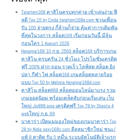
Tangtem168 คาสิโนครบทุกค่าย เข้าเล่นง่าย ฟี
ลดี Top 15 by Cinda tangtem168e.com ชวนเพื่อน
รับ 100 จ่ายตรง กี่ล้านก็จ่าย คุ้มค่าการเดิมพัน
ที่สุดในวงการ สล็อต168 เริ่มก่อนวันนี้ มีลุ้น
ก่อนใคร 1 August 2026
Hengjing168 10 ก.ย. 2569 สล็อต168 บริการเกม
คาสิโน ครบครัน 24 ชั่วโมง โปรโมชั่นเครดิต
ฟรี 100% ฝาก-ถอน รวดเร็ว ไลฟ์สด สล็อต ยิง
ปลา กีฬา ไพ่ สล็อต168 เกมสล็อตหลายร้อย
แบบ Top 50 by Melvina Hengjing168d.com
คาสิโน สล็อต888 สล็อตออนไลน์มาแรง รวม
เกมยอดนิยม พร้อมเคล็ดลับก่อนเริ่มเล่น เว็บ
ใหญ่ Jin888.asia เครดิตฟรี Top 78 by Shasta 4
webใหญ่ ก.ย. 69
บาคาร่า เปิดมุมมองใหม่ของเกมบาคาร่า Top
28 by Nidia sexy168c.com ดีลสมาชิกใหม่ ชนะ/
แพ้ 8 ตาติด รับ 5 หมื่น ระบบอัตโนมัติเจ้าแรก