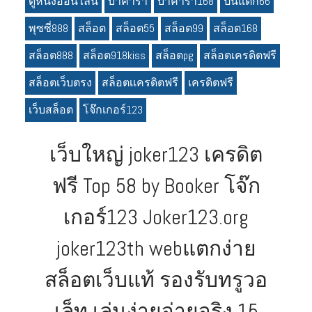
ดูหนังออนไลน์
บาคาร่า
บาคาร่า168
ปั่นแตก66
พุซซี่888
สล็อต
สล็อต55
สล็อต99
สล็อต168
สล็อต888
สล็อต918kiss
สล็อตpg
สล็อตเครดิตฟรี
สล็อตเว็บตรง
สล็อตเเครดิตฟรี
เครดิตฟรี
เว็บสล็อต
โจ๊กเกอร์123
เว็บใหญ่ joker123 เครดิต
ฟรี Top 58 by Booker โจ๊ก
เกอร์123 Joker123.org
joker123th webแตกง่าย
สล็อตเว็บแท้ รองรับทรูวอ
เล็ท เล่นง่ายจ่ายจริง 15