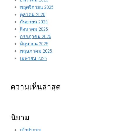
พฤศจิกายน 2025
ตุลาคม 2025
กันยายน 2025
สิงหาคม 2025
กรกฎาคม 2025
มิถุนายน 2025
พฤษภาคม 2025
เมษายน 2025
ความเห็นล่าสุด
นิยาม
เข้าสู่ระบบ