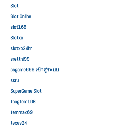
Slot
Slot Online
slot168
Slotxo
slotxo24hr
sretthi99
ssgame666 เข้าสู่ระบบ
ssru
SuperGame Slot
tangtem168
temmax69
texas24