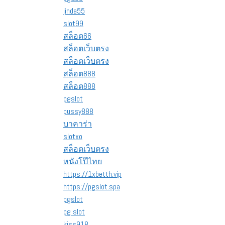
jinda55
slot99
สล็อต66
สล็อตเว็บตรง
สล็อตเว็บตรง
สล็อต888
สล็อต888
pgslot
pussy888
บาคาร่า
slotxo
สล็อตเว็บตรง
หนังโป๊ไทย
https://1xbetth.vip
https://pgslot.spa
pgslot
pg slot
kiss918