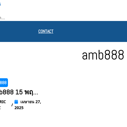
น
ล
ือ
CONTACT
amb888
888
b888 15 พฤษ
คม 2568 amb
RIC
เมษายน 27,
/
Z
2025
ot เปิดประสบก
ณ์คาสิโนสุดห