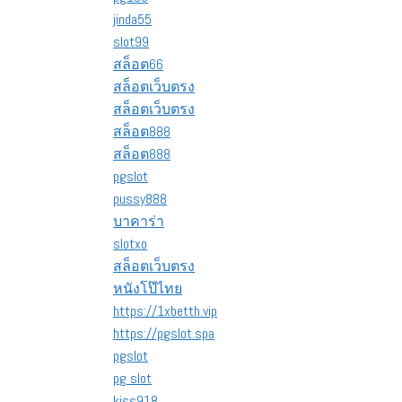
jinda55
slot99
สล็อต66
สล็อตเว็บตรง
สล็อตเว็บตรง
สล็อต888
สล็อต888
pgslot
pussy888
บาคาร่า
slotxo
สล็อตเว็บตรง
หนังโป๊ไทย
https://1xbetth.vip
https://pgslot.spa
pgslot
pg slot
kiss918