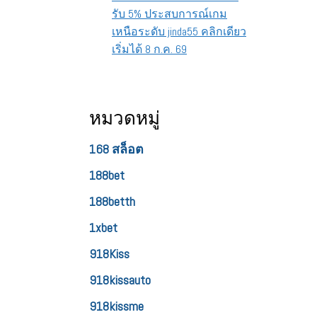
รับ 5% ประสบการณ์เกม
เหนือระดับ jinda55 คลิกเดียว
เริ่มได้ 8 ก.ค. 69
หมวดหมู่
168 สล็อต
188bet
188betth
1xbet
918Kiss
918kissauto
918kissme