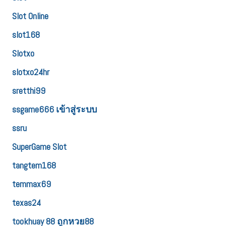
Slot Online
slot168
Slotxo
slotxo24hr
sretthi99
ssgame666 เข้าสู่ระบบ
ssru
SuperGame Slot
tangtem168
temmax69
texas24
tookhuay 88 ถูกหวย88