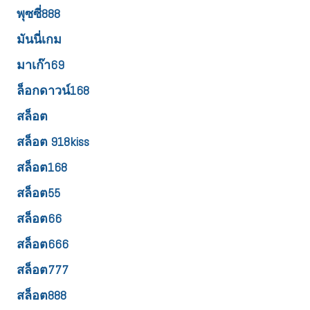
พุซซี่888
มันนี่เกม
มาเก๊า69
ล็อกดาวน์168
สล็อต
สล็อต 918kiss
สล็อต168
สล็อต55
สล็อต66
สล็อต666
สล็อต777
สล็อต888