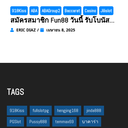
องรับทรูวอเล็ท เล่นง่ายจ่ายจริง 15 MA
918Kiss
ABA
ABAGroup2
Baccarat
Casino
Jilislot
Y 25 casino
สมัครสมาชิก Fun88 วันนี้ รับโบนัสฟ
Joker123
ngernn
PG
PG Slot
PGSlot
PunPro777
รี! แทงบอล คาสิโน สล็อต และเกมเดิ
Pussy888
sexybaccarat168
Slot
Slot Online
Slotxo
ERIC DIAZ
/
เมษายน 8, 2025
คาสิโน
คาสิโนออนไลน์
บาคาร่า
มพันครบวงจร รองรับมือถือ เล่นง่าย
บาคาร่าออนไลน์
ปั่นแตก66
พนันออนไลน์
สล็อต
ได้เงินจริง
สล็อตออนไลน์
เกมยิงปลา
เว็บพนัน
เว็บพนันออนไลน์
TAGS
918Kiss
fullslotpg
hengjing168
jinda888
PGSlot
Pussy888
temmax69
บาคาร่า