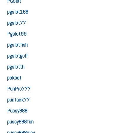
PGSlot
pgslot168
pgslot77
Pgslot99
pgslotfish
pgslotgolf
pgslotth
pokbet
PunPro777
puntaek77
Pussy888
pussy888fun
pussy888play