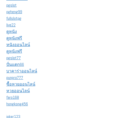
pgslot
pgheng99
fullslotpg
live22
ดูหนัง
ดูหนังฟรี
หนังออนไลน์
ดูหนังฟรี
pgslot77
ปั่นแตก66
บาคาร่าออนไลน์
punpro777
ซื้อหวยออนไลน์
หวยออนไลน์
faro168
hongkong456
joker123