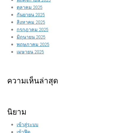
ตุลาคม 2025
กันยายน 2025
สิงหาคม 2025
กรกฎาคม 2025
มิถุนายน 2025
พฤษภาคม 2025
เมษายน 2025
ความเห็นล่าสุด
นิยาม
เข้าสู่ระบบ
เข้าฟีด