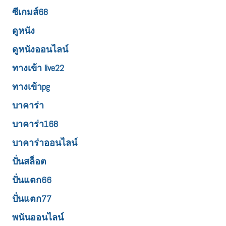
ซีเกมส์68
ดูหนัง
ดูหนังออนไลน์
ทางเข้า live22
ทางเข้าpg
บาคาร่า
บาคาร่า168
บาคาร่าออนไลน์
ปั่นสล็อต
ปั่นแตก66
ปั่นแตก77
พนันออนไลน์