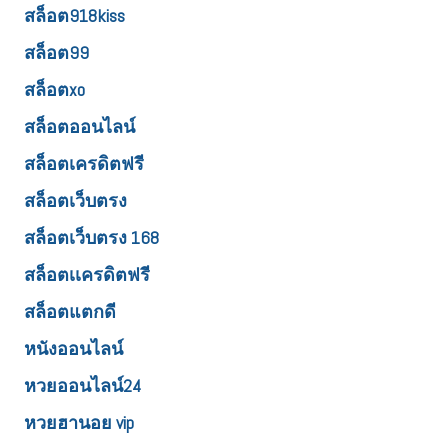
สล็อต918kiss
สล็อต99
สล็อตxo
สล็อตออนไลน์
สล็อตเครดิตฟรี
สล็อตเว็บตรง
สล็อตเว็บตรง 168
สล็อตเเครดิตฟรี
สล็อตแตกดี
หนังออนไลน์
หวยออนไลน์24
หวยฮานอย vip