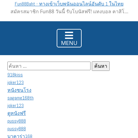
Fun88Baht - ทางเข้าเว็บพนันออนไลน์อันดับ 1 ในไทย
สมัครสมาชิก Fun88 วันนี้ รับโบนัสฟรี! แทงบอล คาสิโน
สล็อต และเกมเดิมพันครบวงจร รองรับมือถือ เล่นง่าย ได้
เงินจริง
MENU
ค้นหา
สำหรับ:
918kiss
joker123
หนังชนโรง
sagame168th
joker123
ดูหนังฟรี
pussy888
pussy888
บาคาร่า168