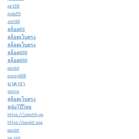
pg168
jinda55
slot99
สล็อต66
สล็อตเว็บตรง
สล็อตเว็บตรง
สล็อต888
สล็อต888
pgslot
pussy888
บาคาร่า
slotxo
สล็อตเว็บตรง
หนังโป๊ไทย
https://1xbetth.vip
https://pgslot.spa
pgslot
pg slot