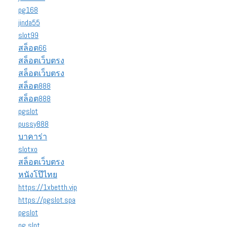
pg168
jinda55
slot99
สล็อต66
สล็อตเว็บตรง
สล็อตเว็บตรง
สล็อต888
สล็อต888
pgslot
pussy888
บาคาร่า
slotxo
สล็อตเว็บตรง
หนังโป๊ไทย
https://1xbetth.vip
https://pgslot.spa
pgslot
pg slot