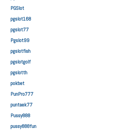
PGSlot
pgslot168
pgslot77
Pgslot99
pgslotfish
pgslotgolf
pgslotth
pokbet
PunPro777
puntaek77
Pussy888
pussy888fun