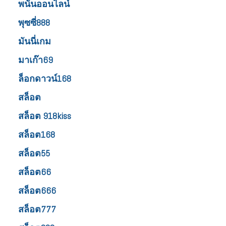
พนันออนไลน์
พุซซี่888
มันนี่เกม
มาเก๊า69
ล็อกดาวน์168
สล็อต
สล็อต 918kiss
สล็อต168
สล็อต55
สล็อต66
สล็อต666
สล็อต777