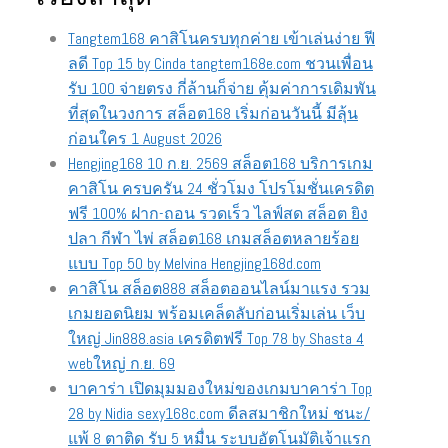
Tangtem168 คาสิโนครบทุกค่าย เข้าเล่นง่าย ฟี
ลดี Top 15 by Cinda tangtem168e.com ชวนเพื่อน
รับ 100 จ่ายตรง กี่ล้านก็จ่าย คุ้มค่าการเดิมพัน
ที่สุดในวงการ สล็อต168 เริ่มก่อนวันนี้ มีลุ้น
ก่อนใคร 1 August 2026
Hengjing168 10 ก.ย. 2569 สล็อต168 บริการเกม
คาสิโน ครบครัน 24 ชั่วโมง โปรโมชั่นเครดิต
ฟรี 100% ฝาก-ถอน รวดเร็ว ไลฟ์สด สล็อต ยิง
ปลา กีฬา ไพ่ สล็อต168 เกมสล็อตหลายร้อย
แบบ Top 50 by Melvina Hengjing168d.com
คาสิโน สล็อต888 สล็อตออนไลน์มาแรง รวม
เกมยอดนิยม พร้อมเคล็ดลับก่อนเริ่มเล่น เว็บ
ใหญ่ Jin888.asia เครดิตฟรี Top 78 by Shasta 4
webใหญ่ ก.ย. 69
บาคาร่า เปิดมุมมองใหม่ของเกมบาคาร่า Top
28 by Nidia sexy168c.com ดีลสมาชิกใหม่ ชนะ/
แพ้ 8 ตาติด รับ 5 หมื่น ระบบอัตโนมัติเจ้าแรก