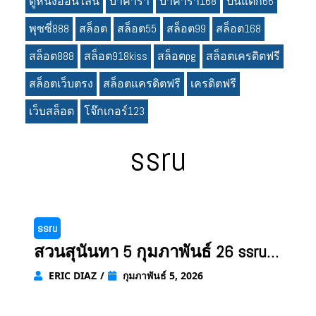
ดูหนังออนไลน์
บาคาร่า
บาคาร่า168
ปั่นแตก66
พุซซี่888
สล็อต
สล็อต55
สล็อต99
สล็อต168
สล็อต888
สล็อต918kiss
สล็อตpg
สล็อตเครดิตฟรี
สล็อตเว็บตรง
สล็อตเเครดิตฟรี
เครดิตฟรี
เว็บสล็อต
โจ๊กเกอร์123
ssru
ssru
สวนสุนันทา 5 กุมภาพันธ์ 26 ssru ม
หาวิทยาลัยราชภัฏครูอันดับ 1 สาข
ERIC DIAZ
/
กุมภาพันธ์ 5, 2026
ายอดนิยมสวนสุนันทา หลักสูตรครุ