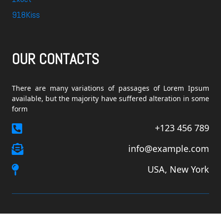
Hengjing168d.com
918Kiss
OUR CONTACTS
There are many variations of passages of Lorem Ipsum
available, but the majority have suffered alteration in some
form
+123 456 789
info@example.com
USA, New York