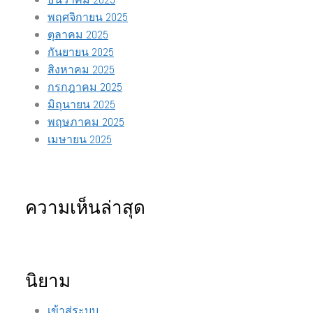
พฤศจิกายน 2025
ตุลาคม 2025
กันยายน 2025
สิงหาคม 2025
กรกฎาคม 2025
มิถุนายน 2025
พฤษภาคม 2025
เมษายน 2025
ความเห็นล่าสุด
นิยาม
เข้าสู่ระบบ