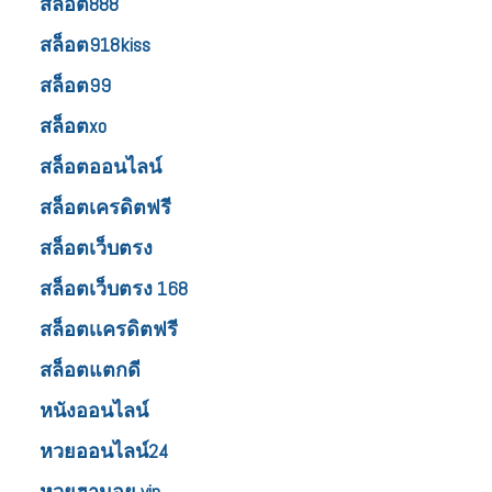
สล็อต888
สล็อต918kiss
สล็อต99
สล็อตxo
สล็อตออนไลน์
สล็อตเครดิตฟรี
สล็อตเว็บตรง
สล็อตเว็บตรง 168
สล็อตเเครดิตฟรี
สล็อตแตกดี
หนังออนไลน์
หวยออนไลน์24
หวยฮานอย vip