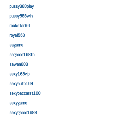
pussy888play
pussy888win
rockstar66
royal558
sagame
sagame168th
sawan888
sexy168vip
sexyauto168
sexybaccarat168
sexygame
sexygame1688