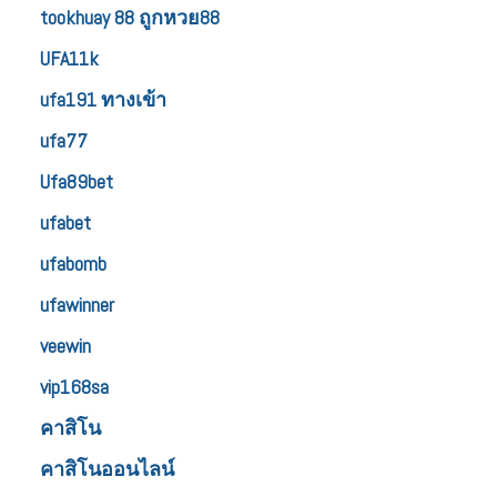
tookhuay 88 ถูกหวย88
UFA11k
ufa191 ทางเข้า
ufa77
Ufa89bet
ufabet
ufabomb
ufawinner
veewin
vip168sa
คาสิโน
คาสิโนออนไลน์