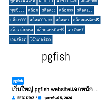
ดูหนังออนไลน์
บาคาร่า
บาคาร่า168
ปั่นแตก66
พุซซี่888
สล็อต
สล็อต55
สล็อต99
สล็อต168
สล็อต888
สล็อต918kiss
สล็อตpg
สล็อตเครดิตฟรี
สล็อตเว็บตรง
สล็อตเเครดิตฟรี
เครดิตฟรี
เว็บสล็อต
โจ๊กเกอร์123
pgfish
pgfish
เว็บใหญ่ pgfish websiteแจกหนัก ส
ล็อตไม่ผ่านเอเย่นต์ ระบบเสถียร จ่า
ERIC DIAZ
/
กุมภาพันธ์ 5, 2026
ยไว เกมใหม่อัปเดตทุกวัน ใหม่ล่าสุ