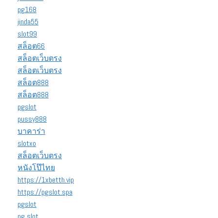
pg168
jinda55
slot99
สล็อต66
สล็อตเว็บตรง
สล็อตเว็บตรง
สล็อต888
สล็อต888
pgslot
pussy888
บาคาร่า
slotxo
สล็อตเว็บตรง
หนังโป๊ไทย
https://1xbetth.vip
https://pgslot.spa
pgslot
pg slot