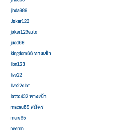
jinda888
Joker123
joker123auto
juad69
kingdom66 ทางเข้า
lion123
live22
live22slot
lotto432 ทางเข้า
macau69 สมัคร
mars95
ngernn