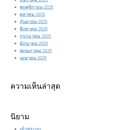
พฤศจิกายน 2025
ตุลาคม 2025
กันยายน 2025
สิงหาคม 2025
กรกฎาคม 2025
มิถุนายน 2025
พฤษภาคม 2025
เมษายน 2025
ความเห็นล่าสุด
นิยาม
เข้าสู่ระบบ