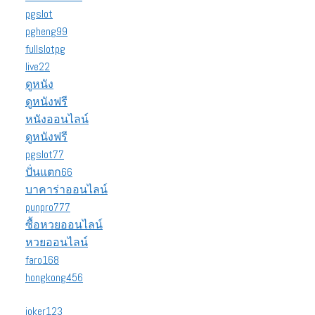
pgslot
pgheng99
fullslotpg
live22
ดูหนัง
ดูหนังฟรี
หนังออนไลน์
ดูหนังฟรี
pgslot77
ปั่นแตก66
บาคาร่าออนไลน์
punpro777
ซื้อหวยออนไลน์
หวยออนไลน์
faro168
hongkong456
joker123