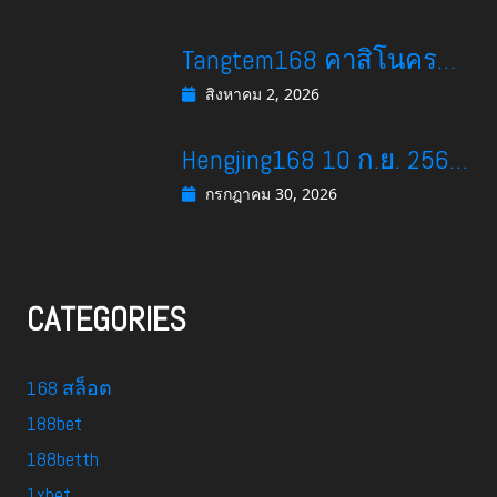
Tangtem168 คาสิโนครบ
ทุกค่าย เข้าเล่นง่าย ฟีลดี
สิงหาคม 2, 2026
Top 15 by Cinda
Hengjing168 10 ก.ย. 2569
tangtem168e.com ชวน
สล็อต168 บริการเกมคาสิ
กรกฎาคม 30, 2026
เพื่อนรับ 100 จ่ายตรง กี่
โน ครบครัน 24 ชั่วโมง
ล้านก็จ่าย คุ้มค่าการเดิม
โปรโมชั่นเครดิตฟรี
พัน ที่สุดในวงการ
CATEGORIES
100% ฝาก-ถอน รวดเร็ว
สล็อต168 เริ่มก่อนวันนี้ มี
ไลฟ์สด สล็อต ยิงปลา
ลุ้นก่อนใคร 1 August
168 สล็อต
กีฬา ไพ่ สล็อต168 เกม
2026
188bet
สล็อตหลายร้อยแบบ Top
188betth
50 by Melvina
1xbet