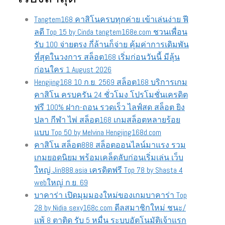
Tangtem168 คาสิโนครบทุกค่าย เข้าเล่นง่าย ฟี
ลดี Top 15 by Cinda tangtem168e.com ชวนเพื่อน
รับ 100 จ่ายตรง กี่ล้านก็จ่าย คุ้มค่าการเดิมพัน
ที่สุดในวงการ สล็อต168 เริ่มก่อนวันนี้ มีลุ้น
ก่อนใคร 1 August 2026
Hengjing168 10 ก.ย. 2569 สล็อต168 บริการเกม
คาสิโน ครบครัน 24 ชั่วโมง โปรโมชั่นเครดิต
ฟรี 100% ฝาก-ถอน รวดเร็ว ไลฟ์สด สล็อต ยิง
ปลา กีฬา ไพ่ สล็อต168 เกมสล็อตหลายร้อย
แบบ Top 50 by Melvina Hengjing168d.com
คาสิโน สล็อต888 สล็อตออนไลน์มาแรง รวม
เกมยอดนิยม พร้อมเคล็ดลับก่อนเริ่มเล่น เว็บ
ใหญ่ Jin888.asia เครดิตฟรี Top 78 by Shasta 4
webใหญ่ ก.ย. 69
บาคาร่า เปิดมุมมองใหม่ของเกมบาคาร่า Top
28 by Nidia sexy168c.com ดีลสมาชิกใหม่ ชนะ/
แพ้ 8 ตาติด รับ 5 หมื่น ระบบอัตโนมัติเจ้าแรก