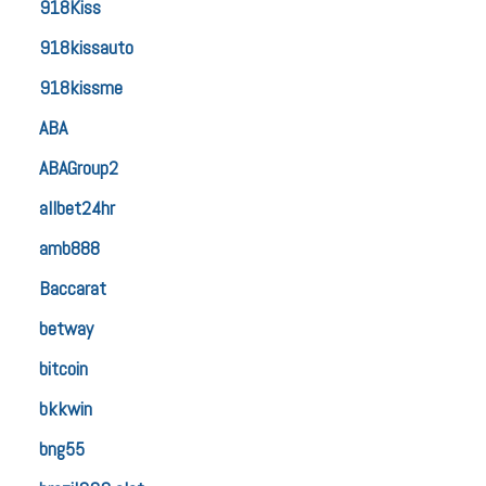
918Kiss
918kissauto
918kissme
ABA
ABAGroup2
allbet24hr
amb888
Baccarat
betway
bitcoin
bkkwin
bng55