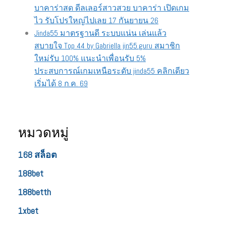
บาคาร่าสด ดีลเลอร์สาวสวย บาคาร่า เปิดเกม
ไว รับโปรใหญ่ไปเลย 17 กันยายน 26
Jinda55 มาตรฐานดี ระบบแน่น เล่นแล้ว
สบายใจ Top 44 by Gabriella jin55.guru สมาชิก
ใหม่รับ 100% แนะนำเพื่อนรับ 5%
ประสบการณ์เกมเหนือระดับ jinda55 คลิกเดียว
เริ่มได้ 8 ก.ค. 69
หมวดหมู่
168 สล็อต
188bet
188betth
1xbet