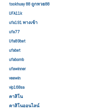
tookhuay 88 ถูกหวย88
UFA11k
ufa191 ทางเข้า
ufa77
Ufa89bet
ufabet
ufabomb
ufawinner
veewin
vip168sa
คาสิโน
คาสิโนออนไลน์