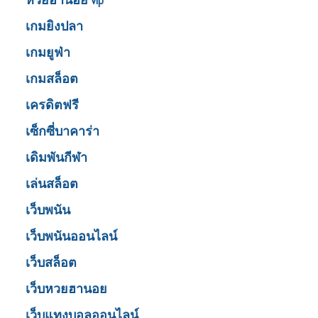
เกมยิงปลา
เกมยูฟ่า
เกมสล็อต
เครดิตฟรี
เซ็กซี่บาคาร่า
เดิมพันกีฬา
เล่นสล็อต
เว็บพนัน
เว็บพนันออนไลน์
เว็บสล็อต
เว็บหวยฮานอย
เว็บแทงบอลออนไลน์