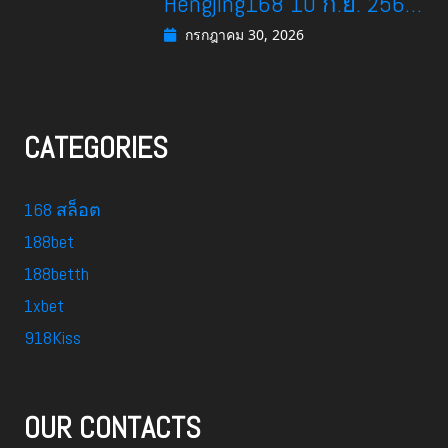
Hengjing168 10 ก.ย. 2569
tangtem168e.com ชวน
สล็อต168 บริการเกมคาสิ
กรกฎาคม 30, 2026
เพื่อนรับ 100 จ่ายตรง กี่
โน ครบครัน 24 ชั่วโมง
ล้านก็จ่าย คุ้มค่าการเดิม
โปรโมชั่นเครดิตฟรี
พัน ที่สุดในวงการ
CATEGORIES
100% ฝาก-ถอน รวดเร็ว
สล็อต168 เริ่มก่อนวันนี้ มี
ไลฟ์สด สล็อต ยิงปลา
ลุ้นก่อนใคร 1 August
168 สล็อต
กีฬา ไพ่ สล็อต168 เกม
2026
188bet
สล็อตหลายร้อยแบบ Top
188betth
50 by Melvina
1xbet
Hengjing168d.com
918Kiss
OUR CONTACTS