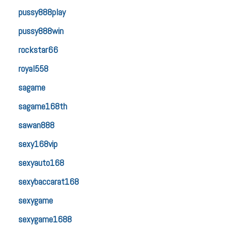
pussy888play
pussy888win
rockstar66
royal558
sagame
sagame168th
sawan888
sexy168vip
sexyauto168
sexybaccarat168
sexygame
sexygame1688