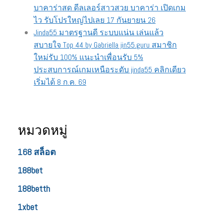
บาคาร่าสด ดีลเลอร์สาวสวย บาคาร่า เปิดเกม
ไว รับโปรใหญ่ไปเลย 17 กันยายน 26
Jinda55 มาตรฐานดี ระบบแน่น เล่นแล้ว
สบายใจ Top 44 by Gabriella jin55.guru สมาชิก
ใหม่รับ 100% แนะนำเพื่อนรับ 5%
ประสบการณ์เกมเหนือระดับ jinda55 คลิกเดียว
เริ่มได้ 8 ก.ค. 69
หมวดหมู่
168 สล็อต
188bet
188betth
1xbet