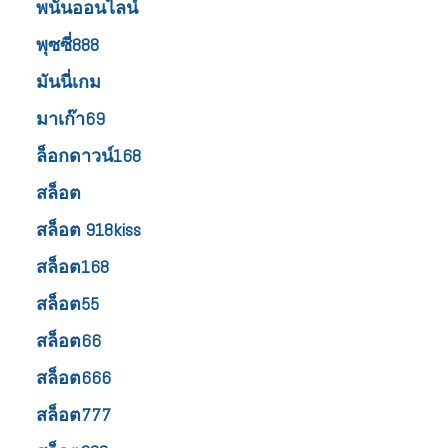
พนันออนไลน์
พุซซี่888
มันนี่เกม
มาเก๊า69
ล็อกดาวน์168
สล็อต
สล็อต 918kiss
สล็อต168
สล็อต55
สล็อต66
สล็อต666
สล็อต777