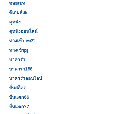
ซอยเบท
ซีเกมส์68
ดูหนัง
ดูหนังออนไลน์
ทางเข้า live22
ทางเข้าpg
บาคาร่า
บาคาร่า168
บาคาร่าออนไลน์
ปั่นสล็อต
ปั่นแตก66
ปั่นแตก77