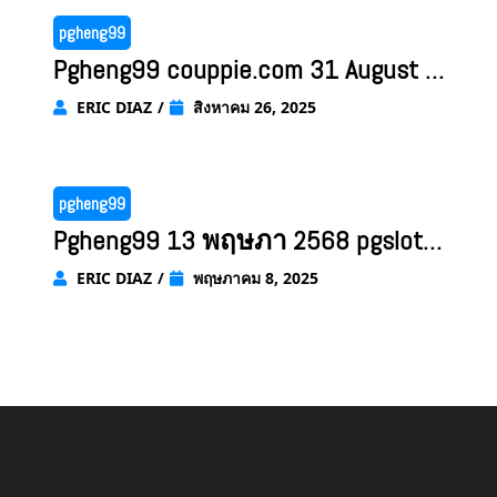
ทันใจเดิมพันเหนือระดับ สไตล์ VIP
pgheng99
pgslot ยิ่งเล่นยิ่งหรู ยิ่งบวกยิ่งแพง 1
Pgheng99 couppie.com 31 August 2
4 October 68
568 pgslot เกมคุณภาพ รวมทุกค่า
ERIC DIAZ
/
สิงหาคม 26, 2025
ยชั้นนำ แจกเพชรฟรีทุกชั่วโมง มา
ตรฐาน หัวแถวของวงการบาคาร่า
pgheng99
สล็อต ยิงปลา pgslot99 แจก จ่าย จ
Pgheng99 13 พฤษภา 2568 pgslot ร
ริง ไม่ขายฝัน Top 10 by Demetra
วมค่ายดังที่ทุกคนตามหา ดาวน์โห
ERIC DIAZ
/
พฤษภาคม 8, 2025
ลด พีจีสล็อต ไม่มีขั้นต่ำแทงบอล บ
าคาร่า สล็อต คาสิโนครบ pgheng9
9 แจกวิธีเล่นแบบมือโปร คว้ากำไร
งาม Top 47 by Annie Pgheng99.me