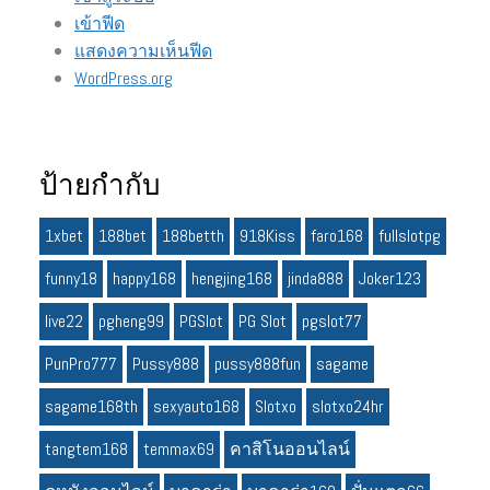
เข้าฟีด
แสดงความเห็นฟีด
WordPress.org
ป้ายกำกับ
1xbet
188bet
188betth
918Kiss
faro168
fullslotpg
funny18
happy168
hengjing168
jinda888
Joker123
live22
pgheng99
PGSlot
PG Slot
pgslot77
PunPro777
Pussy888
pussy888fun
sagame
sagame168th
sexyauto168
Slotxo
slotxo24hr
tangtem168
temmax69
คาสิโนออนไลน์