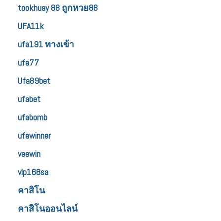
tookhuay 88 ถูกหวย88
UFA11k
ufa191 ทางเข้า
ufa77
Ufa89bet
ufabet
ufabomb
ufawinner
veewin
vip168sa
คาสิโน
คาสิโนออนไลน์