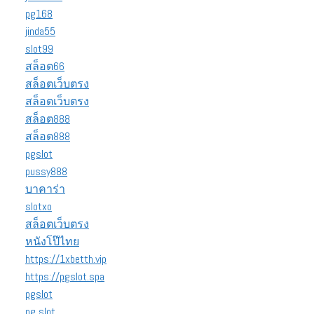
pg168
jinda55
slot99
สล็อต66
สล็อตเว็บตรง
สล็อตเว็บตรง
สล็อต888
สล็อต888
pgslot
pussy888
บาคาร่า
slotxo
สล็อตเว็บตรง
หนังโป๊ไทย
https://1xbetth.vip
https://pgslot.spa
pgslot
pg slot