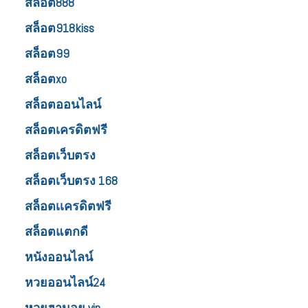
สล็อต888
สล็อต918kiss
สล็อต99
สล็อตxo
สล็อตออนไลน์
สล็อตเครดิตฟรี
สล็อตเว็บตรง
สล็อตเว็บตรง 168
สล็อตเเครดิตฟรี
สล็อตแตกดี
หนังออนไลน์
หวยออนไลน์24
หวยฮานอย vip