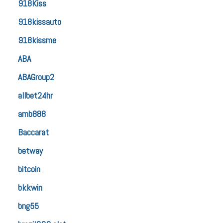
918Kiss
918kissauto
918kissme
ABA
ABAGroup2
allbet24hr
amb888
Baccarat
betway
bitcoin
bkkwin
bng55