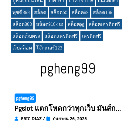
ดูหนังออนไลน์
บาคาร่า
บาคาร่า168
ปั่นแตก66
พุซซี่888
สล็อต
สล็อต55
สล็อต99
สล็อต168
สล็อต888
สล็อต918kiss
สล็อตpg
สล็อตเครดิตฟรี
สล็อตเว็บตรง
สล็อตเเครดิตฟรี
เครดิตฟรี
เว็บสล็อต
โจ๊กเกอร์123
pgheng99
pgheng99
Pgslot แตกโหดกว่าทุกเว็บ มันส์กว่
าทุกค่าย Top 93 by Jaxon pgheng9
ERIC DIAZ
/
กันยายน 26, 2025
9.shop แคชแบค 50% ฝากถอนเร็ว