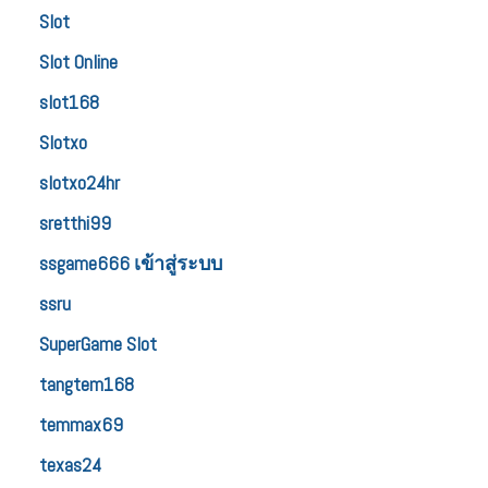
Slot
Slot Online
slot168
Slotxo
slotxo24hr
sretthi99
ssgame666 เข้าสู่ระบบ
ssru
SuperGame Slot
tangtem168
temmax69
texas24