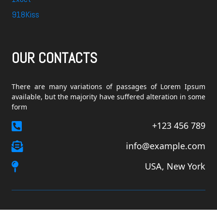
Hengjing168d.com
918Kiss
OUR CONTACTS
There are many variations of passages of Lorem Ipsum
available, but the majority have suffered alteration in some
form
+123 456 789
info@example.com
USA, New York