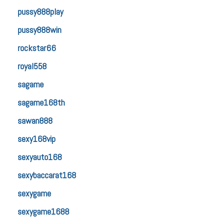
pussy888play
pussy888win
rockstar66
royal558
sagame
sagame168th
sawan888
sexy168vip
sexyauto168
sexybaccarat168
sexygame
sexygame1688