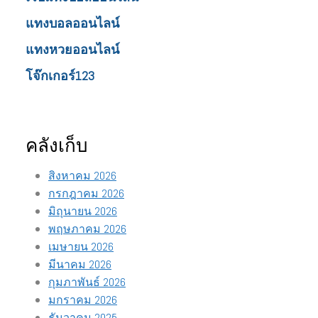
แทงบอลออนไลน์
แทงหวยออนไลน์
โจ๊กเกอร์123
คลังเก็บ
สิงหาคม 2026
กรกฎาคม 2026
มิถุนายน 2026
พฤษภาคม 2026
เมษายน 2026
มีนาคม 2026
กุมภาพันธ์ 2026
มกราคม 2026
ธันวาคม 2025