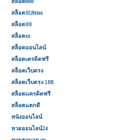
สล็อต888
สล็อต918kiss
สล็อต99
สล็อตxo
สล็อตออนไลน์
สล็อตเครดิตฟรี
สล็อตเว็บตรง
สล็อตเว็บตรง 168
สล็อตเเครดิตฟรี
สล็อตแตกดี
หนังออนไลน์
หวยออนไลน์24
หวยฮานอย vip