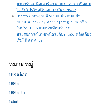
บาคาร่าสด ดีลเลอร์สาวสวย บาคาร่า เปิดเกม
ไว รับโปรใหญ่ไปเลย 17 กันยายน 26
Jinda55 มาตรฐานดี ระบบแน่น เล่นแล้ว
สบายใจ Top 44 by Gabriella jin55.guru สมาชิก
ใหม่รับ 100% แนะนำเพื่อนรับ 5%
ประสบการณ์เกมเหนือระดับ jinda55 คลิกเดียว
เริ่มได้ 8 ก.ค. 69
หมวดหมู่
168 สล็อต
188bet
188betth
1xbet