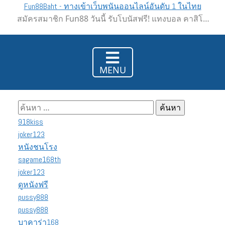
Fun88Baht - ทางเข้าเว็บพนันออนไลน์อันดับ 1 ในไทย
สมัครสมาชิก Fun88 วันนี้ รับโบนัสฟรี! แทงบอล คาสิโน
สล็อต และเกมเดิมพันครบวงจร รองรับมือถือ เล่นง่าย ได้
เงินจริง
MENU
ค้นหา
สำหรับ:
918kiss
joker123
หนังชนโรง
sagame168th
joker123
ดูหนังฟรี
pussy888
pussy888
บาคาร่า168