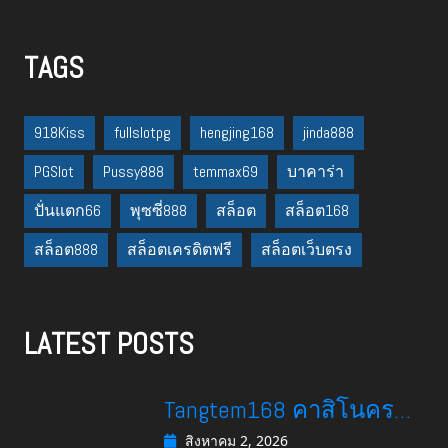
TAGS
918Kiss
fullslotpg
hengjing168
jinda888
PGSlot
Pussy888
temmax69
บาคาร่า
ปั่นแตก66
พุซซี่888
สล็อต
สล็อต168
สล็อต888
สล็อตเครดิตฟรี
สล็อตเว็บตรง
LATEST POSTS
Tangtem168 คาสิโนครบ
ทุกค่าย เข้าเล่นง่าย ฟีลดี
สิงหาคม 2, 2026