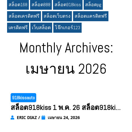
สล็อต168
สล็อต888
สล็อต918kiss
สล็อตpg
สล็อตเครดิตฟรี
สล็อตเว็บตรง
สล็อตเเครดิตฟรี
เครดิตฟรี
เว็บสล็อต
โจ๊กเกอร์123
Monthly Archives:
เมษายน 2026
918kissauto
สล็อต918kiss 1 พ.ค. 26 สล็อต918kis
s ศูนย์รวมสล็อตทำเงิน แรงกว่าเว็บทั่
ERIC DIAZ
/
เมษายน 24, 2026
วไป ยูสเดียวเล่นได้ทุกค่าย จะรวยจะ