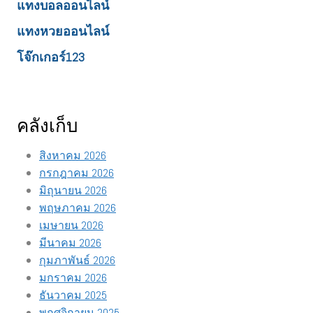
แทงบอลออนไลน์
แทงหวยออนไลน์
โจ๊กเกอร์123
คลังเก็บ
สิงหาคม 2026
กรกฎาคม 2026
มิถุนายน 2026
พฤษภาคม 2026
เมษายน 2026
มีนาคม 2026
กุมภาพันธ์ 2026
มกราคม 2026
ธันวาคม 2025
พฤศจิกายน 2025