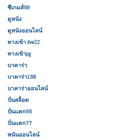
ซีเกมส์68
ดูหนัง
ดูหนังออนไลน์
ทางเข้า live22
ทางเข้าpg
บาคาร่า
บาคาร่า168
บาคาร่าออนไลน์
ปั่นสล็อต
ปั่นแตก66
ปั่นแตก77
พนันออนไลน์