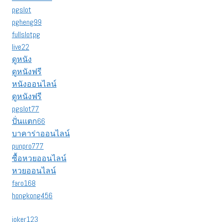
pgslot
pgheng99
fullslotpg
live22
ดูหนัง
ดูหนังฟรี
หนังออนไลน์
ดูหนังฟรี
pgslot77
ปั่นแตก66
บาคาร่าออนไลน์
punpro777
ซื้อหวยออนไลน์
หวยออนไลน์
faro168
hongkong456
joker123