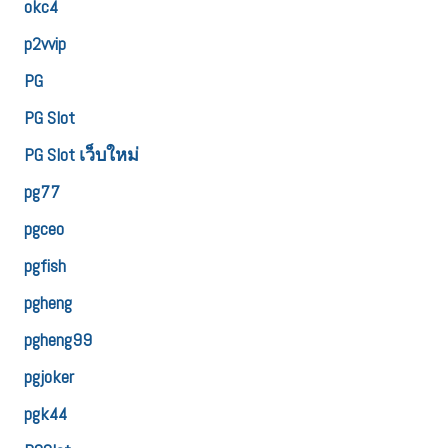
okc4
p2vvip
PG
PG Slot
PG Slot เว็บใหม่
pg77
pgceo
pgfish
pgheng
pgheng99
pgjoker
pgk44