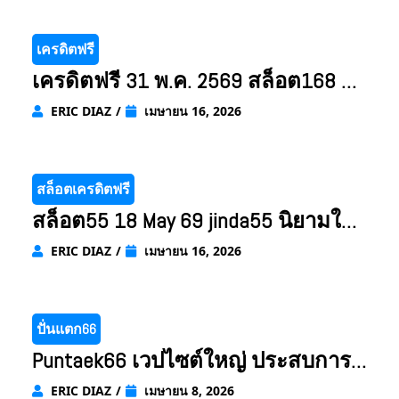
บเต็ม เว็บตรง pgslotfish4.com ทดลอ
งเล่น Top 89 by Susanne 15 webใหญ่
เครดิตฟรี
มิ.ย. 2569
เครดิตฟรี 31 พ.ค. 2569 สล็อต168 ทำ
ดี ทำถึง ยืน 1 เรื่องแจกเครดิตฟรี โบ
ERIC DIAZ
/
เมษายน 16, 2026
นัสฟรี ไม่มีขั้นต่ำ รีวิวเพจ 5 ดาว ไม่มี
หน้าม้า คาสิโนออนไลน์ระดับ VIP เคร
สล็อตเครดิตฟรี
ดิตฟรี เดี๋ยวนี้อะไรก็แพง ลงทุนน้อยแ
สล็อต55 18 May 69 jinda55 นิยามให
ตกหนักกันเถอะ Top 68 by Matthias H
ม่ของการเล่นสล็อต ฝากประจำรับ 50
ERIC DIAZ
/
เมษายน 16, 2026
engjing168b.com
0 โปรเด็ด ใครก็เล่นได้ 10 ล้านก็จ่าย
ทันที สล็อต55 สมัครตอนนี้ รับโบนัส
ปั่นแตก66
ฟรี Top 8 by Isabella jin55.win
Puntaek66 เวปไซต์ใหญ่ ประสบการ
ณ์เล่นสล็อตที่ต่างจากเดิม แบบที่ลอง
ERIC DIAZ
/
เมษายน 8, 2026