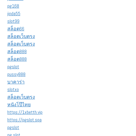
pg168
jinda55
slot99
สล็อต66
สล็อตเว็บตรง
สล็อตเว็บตรง
สล็อต888
สล็อต888
pgslot
pussy888
บาคาร่า
slotxo
สล็อตเว็บตรง
หนังโป๊ไทย
https://1xbetth.vip
https://pgslot.spa
pgslot
pg slot