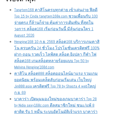
Tangtem168 คาสิโนครบทุกค่าย เข้าเล่นง่าย ฟีลดี
Top 15 by Cinda tangtem168e.com ชวนเพื่อนรับ 100
จ่ายตรง กี่ล้านก็จ่าย คุ้มค่าการเดิมพัน ที่สุดใน
วงการ สล็อต168 เริ่มก่อนวันนี้ มีลุ้นก่อนใคร 1
August 2026
Hengjing168 10 ก.ย. 2569 สล็อต168 บริการเกมคาสิ
โน ครบครัน 24 ชั่วโมง โปรโมชั่นเครดิตฟรี 100%
ฝาก-ถอน รวดเร็ว ไลฟ์สด สล็อต ยิงปลา กีฬา ไพ่
สล็อต168 เกมสล็อตหลายร้อยแบบ Top 50 by
Melvina Hengjing168d.com
คาสิโน สล็อต888 สล็อตออนไลน์มาแรง รวมเกม
ยอดนิยม พร้อมเคล็ดลับก่อนเริ่มเล่น เว็บใหญ่
Jin888.asia เครดิตฟรี Top 78 by Shasta 4 webใหญ่
ก.ย. 69
บาคาร่า เปิดมุมมองใหม่ของเกมบาคาร่า Top 28
by Nidia sexy168c.com ดีลสมาชิกใหม่ ชนะ/แพ้ 8
ตาติด รับ 5 หมื่น ระบบอัตโนมัติเจ้าแรก บาคาร่า