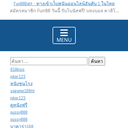
Fun88Baht - ทางเข้าเว็บพนันออนไลน์อันดับ 1 ในไทย
สมัครสมาชิก Fun88 วันนี้ รับโบนัสฟรี! แทงบอล คาสิโน
สล็อต และเกมเดิมพันครบวงจร รองรับมือถือ เล่นง่าย ได้
เงินจริง
MENU
ค้นหา
สำหรับ:
918kiss
joker123
หนังชนโรง
sagame168th
joker123
ดูหนังฟรี
pussy888
pussy888
บาคาร่า168