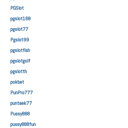
PGSlot
pgslot168
pgslot77
Pgslot99
pgslotfish
pgslotgolf
pgslotth
pokbet
PunPro777
puntaek77
Pussy888
pussy888fun