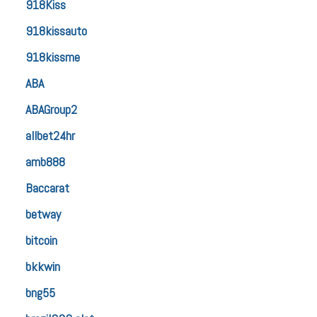
918Kiss
918kissauto
918kissme
ABA
ABAGroup2
allbet24hr
amb888
Baccarat
betway
bitcoin
bkkwin
bng55