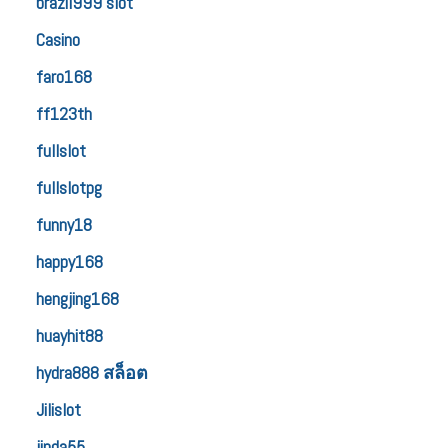
brazil999 slot
Casino
faro168
ff123th
fullslot
fullslotpg
funny18
happy168
hengjing168
huayhit88
hydra888 สล็อต
Jilislot
jinda55