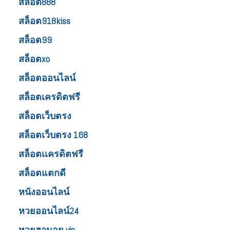
สล็อต888
สล็อต918kiss
สล็อต99
สล็อตxo
สล็อตออนไลน์
สล็อตเครดิตฟรี
สล็อตเว็บตรง
สล็อตเว็บตรง 168
สล็อตเเครดิตฟรี
สล็อตแตกดี
หนังออนไลน์
หวยออนไลน์24
หวยฮานอย vip