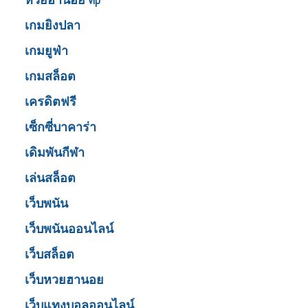
เกมยิงปลา
เกมยูฟ่า
เกมสล็อต
เครดิตฟรี
เซ็กซี่บาคาร่า
เดิมพันกีฬา
เล่นสล็อต
เว็บพนัน
เว็บพนันออนไลน์
เว็บสล็อต
เว็บหวยฮานอย
เว็บแทงบอลออนไลน์