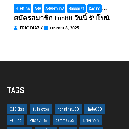
ตออนไลน์แบบมือโปร อัตราการจ่า
918Kiss
ABA
ABAGroup2
Baccarat
Casino
ยสูงกว่าเว็บอื่น slot อย่าพลาดโอก
สมัครสมาชิก Fun88 วันนี้ รับโบนัส
Jilislot
Joker123
ngernn
PG
PG Slot
PGSlot
าสดี ๆ รับโปรโมชั่นและโบนัสสูงสุ
ฟรี! แทงบอล คาสิโน สล็อต และเก
PunPro777
Pussy888
sexybaccarat168
Slot
ERIC DIAZ
/
เมษายน 8, 2025
ด 24 มิถุนายน 25
Slot Online
Slotxo
คาสิโน
คาสิโนออนไลน์
มเดิมพันครบวงจร รองรับมือถือ เล่
บาคาร่า
บาคาร่าออนไลน์
ปั่นแตก66
นง่าย ได้เงินจริง
พนันออนไลน์
สล็อต
สล็อตออนไลน์
เกมยิงปลา
เว็บพนัน
เว็บพนันออนไลน์
TAGS
918Kiss
fullslotpg
hengjing168
jinda888
PGSlot
Pussy888
temmax69
บาคาร่า