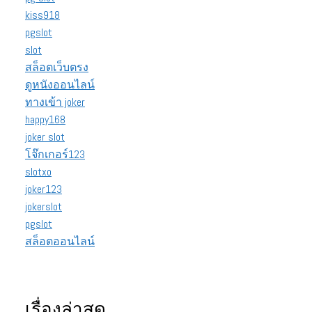
kiss918
pgslot
slot
สล็อตเว็บตรง
ดูหนังออนไลน์
ทางเข้า joker
happy168
joker slot
โจ๊กเกอร์123
slotxo
joker123
jokerslot
pgslot
สล็อตออนไลน์
เรื่องล่าสุด