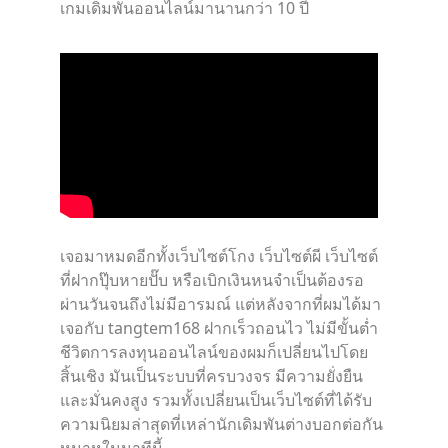
เกมเดิมพันออนไลน์มานานกว่า 10 ปี
เจอมาหมดอีกทั้งเว็บไซต์โกง เว็บไซต์ผี เว็บไซต์
ที่ฝากปุ๊บหายปั๊บ หรือเบิกเงินหนจำเป็นต้องรอ
ผ่านวันจนถึงไม่มีอารมณ์ แต่หลังจากที่ผมได้มา
เจอกับ tangtem168 ฝากเร็วถอนไว ไม่มีขั้นต่ำ
ชีวิตการลงทุนออนไลน์ของผมก็เปลี่ยนไปโดย
สิ้นเชิง มันเป็นระบบที่ครบวงจร มีความยั่งยืน
และมั่นคงสูง รวมทั้งเปลี่ยนเป็นเว็บไซต์ที่ได้รับ
ความนิยมล่าสุดที่เหล่านักเดิมพันต่างบอกต่อกัน
หนาหูในนาทีนี้