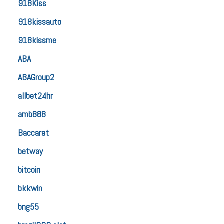
918Kiss
918kissauto
918kissme
ABA
ABAGroup2
allbet24hr
amb888
Baccarat
betway
bitcoin
bkkwin
bng55