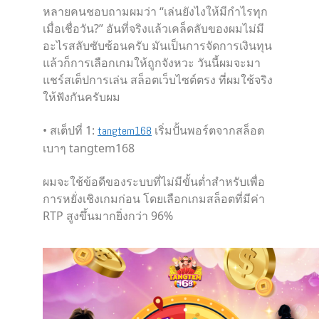
หลายคนชอบถามผมว่า “เล่นยังไงให้มีกำไรทุก
เมื่อเชื่อวัน?” อันที่จริงแล้วเคล็ดลับของผมไม่มี
อะไรสลับซับซ้อนครับ มันเป็นการจัดการเงินทุน
แล้วก็การเลือกเกมให้ถูกจังหวะ วันนี้ผมจะมา
แชร์สเต็ปการเล่น สล็อตเว็บไซต์ตรง ที่ผมใช้จริง
ให้ฟังกันครับผม
• สเต็ปที่ 1:
เริ่มปั้นพอร์ตจากสล็อต
tangtem168
เบาๆ tangtem168
ผมจะใช้ข้อดีของระบบที่ไม่มีขั้นต่ำสำหรับเพื่อ
การหยั่งเชิงเกมก่อน โดยเลือกเกมสล็อตที่มีค่า
RTP สูงขึ้นมากยิ่งกว่า 96%