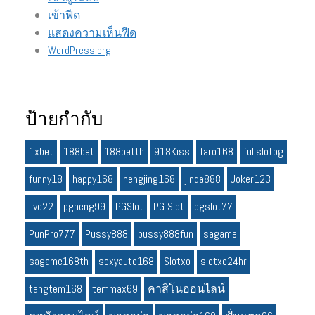
เข้าฟีด
แสดงความเห็นฟีด
WordPress.org
ป้ายกำกับ
1xbet
188bet
188betth
918Kiss
faro168
fullslotpg
funny18
happy168
hengjing168
jinda888
Joker123
live22
pgheng99
PGSlot
PG Slot
pgslot77
PunPro777
Pussy888
pussy888fun
sagame
sagame168th
sexyauto168
Slotxo
slotxo24hr
tangtem168
temmax69
คาสิโนออนไลน์