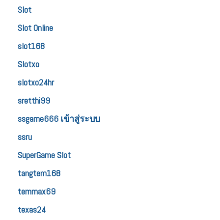
Slot
Slot Online
slot168
Slotxo
slotxo24hr
sretthi99
ssgame666 เข้าสู่ระบบ
ssru
SuperGame Slot
tangtem168
temmax69
texas24