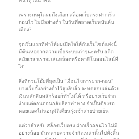
เพราะเหตุใดผมถึงเลือก สล็อตเว็บตรง ฝากเร็ว
ถอนไว ไม่มีอย่างต่ำ ในวันที่ตลาดเว็บพนันล้น
เมือง?
จุดเริ่มแรกที่ทำให้ผมเปิดใจให้กับเว็บไซต์แห่งนี้
มีต้นเหตุจากความเบื่อระบบเก่าๆนะครับ อดีต
สมัยเวลาเราจะเล่นสล็อตหรือคาสิโนออนไลน์ที
ไร
สิ่งที่กวนโอ๊ยที่สุดเป็น “เงื่อนไขการฝาก-ถอน”
บางเว็บตั้งอย่างต่ำไว้สูงลิบลิ่ว จะทดสอบเล่นด้วย
เงินหลักสิบหลักร้อยก็ทำไม่ได้ หรือบางเว็บฝาก
ง่ายแต่ตอนถอนกลับลีลาท่าทาง จำเป็นต้องรอ
คอยแอดไม่นอนุมัติเตียนรุ่งเช้าสายบ่ายเย็น
แต่ว่าสำหรับ สล็อตเว็บตรง ฝากเร็วถอนไว ไม่มี
อย่างน้อย มันทลายความจำกัดเหล่านั้นไปทั้งสิ้น