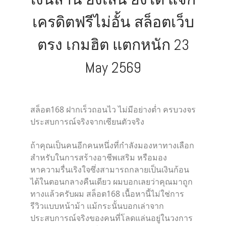
เครดิตฟรีไม่อั้น สล็อตเว็บ
ตรง เกมฮิต แตกหนัก 23
May 2569
สล็อต168 ฝากเร็วถอนไว ไม่มีอย่างต่ำ ครบวงจร
ประสบการณ์จริงจากเซียนตัวจริง
ถ้าคุณเป็นคนอีกคนหนึ่งที่กำลังมองหาทางเลือก
สำหรับในการสร้างอาชีพเสริม หรือมอง
หาความรื่นเริงใจซึ่งสามารถกลายเป็นเงินก้อน
ได้ในตอนกลางคืนเดียว ผมบอกเลยว่าคุณมาถูก
ทางแล้วครับผม สล็อต168 เนื้อหานี้ไม่ใช่การ
รีวิวแบบหน้าม้า แม้กระนั้นบอกเล่าจาก
ประสบการณ์จริงของคนที่โลดแล่นอยู่ในวงการ