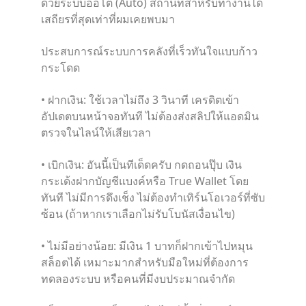
ด้วยระบบออโต้ (Auto) สถานที่สำหรับทำงานได้
เสถียรที่สุดเท่าที่ผมเคยพบมา
ประสบการณ์ระบบการคลังที่เร็วทันใจแบบก้าว
กระโดด
• ฝากเงิน: ใช้เวลาไม่ถึง 3 วินาที เครดิตเข้า
อัปเดตบนหน้าจอทันที ไม่ต้องส่งสลิปให้แอดมิน
ตรวจในไลน์ให้เสียเวลา
• เบิกเงิน: อันนี้เป็นทีเด็ดครับ กดถอนปุ๊บ เงิน
กระเด้งฝากบัญชีแบงค์หรือ True Wallet โดย
ทันที ไม่มีการดึงเช็ง ไม่ต้องทำเทิร์นโอเวอร์ที่ซับ
ซ้อน (ถ้าหากเราเลือกไม่รับโบนัสเงื่อนไข)
• ไม่มีอย่างน้อย: มีเงิน 1 บาทก็ฝากเข้าไปหมุน
สล็อตได้ เหมาะมากสำหรับมือใหม่ที่ต้องการ
ทดลองระบบ หรือคนที่มีงบประมาณจำกัด