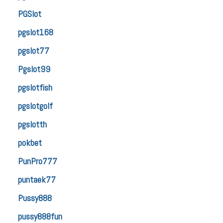
PGSlot
pgslot168
pgslot77
Pgslot99
pgslotfish
pgslotgolf
pgslotth
pokbet
PunPro777
puntaek77
Pussy888
pussy888fun