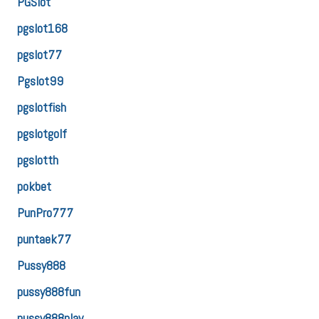
PGSlot
pgslot168
pgslot77
Pgslot99
pgslotfish
pgslotgolf
pgslotth
pokbet
PunPro777
puntaek77
Pussy888
pussy888fun
pussy888play