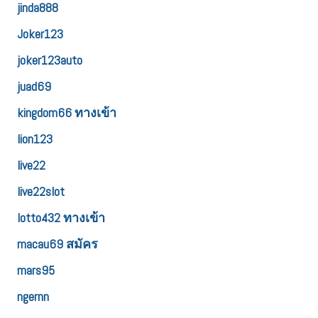
jinda888
Joker123
joker123auto
juad69
kingdom66 ทางเข้า
lion123
live22
live22slot
lotto432 ทางเข้า
macau69 สมัคร
mars95
ngernn