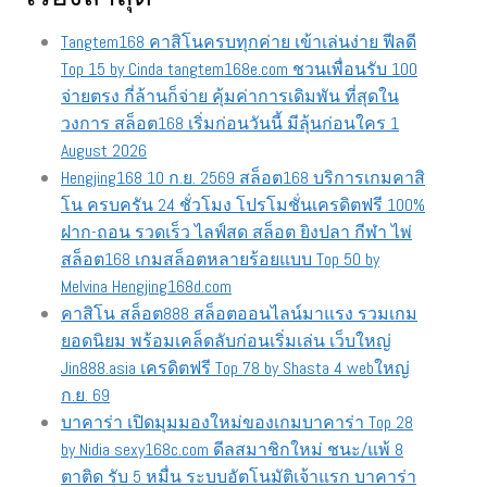
Tangtem168 คาสิโนครบทุกค่าย เข้าเล่นง่าย ฟีลดี
Top 15 by Cinda tangtem168e.com ชวนเพื่อนรับ 100
จ่ายตรง กี่ล้านก็จ่าย คุ้มค่าการเดิมพัน ที่สุดใน
วงการ สล็อต168 เริ่มก่อนวันนี้ มีลุ้นก่อนใคร 1
August 2026
Hengjing168 10 ก.ย. 2569 สล็อต168 บริการเกมคาสิ
โน ครบครัน 24 ชั่วโมง โปรโมชั่นเครดิตฟรี 100%
ฝาก-ถอน รวดเร็ว ไลฟ์สด สล็อต ยิงปลา กีฬา ไพ่
สล็อต168 เกมสล็อตหลายร้อยแบบ Top 50 by
Melvina Hengjing168d.com
คาสิโน สล็อต888 สล็อตออนไลน์มาแรง รวมเกม
ยอดนิยม พร้อมเคล็ดลับก่อนเริ่มเล่น เว็บใหญ่
Jin888.asia เครดิตฟรี Top 78 by Shasta 4 webใหญ่
ก.ย. 69
บาคาร่า เปิดมุมมองใหม่ของเกมบาคาร่า Top 28
by Nidia sexy168c.com ดีลสมาชิกใหม่ ชนะ/แพ้ 8
ตาติด รับ 5 หมื่น ระบบอัตโนมัติเจ้าแรก บาคาร่า