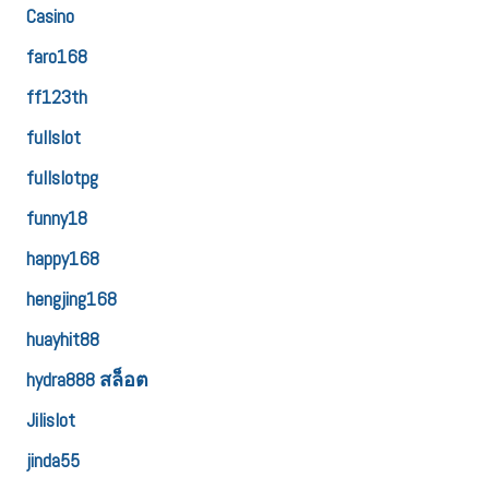
Casino
faro168
ff123th
fullslot
fullslotpg
funny18
happy168
hengjing168
huayhit88
hydra888 สล็อต
Jilislot
jinda55