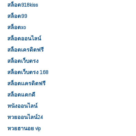
สล็อต918kiss
สล็อต99
สล็อตxo
สล็อตออนไลน์
สล็อตเครดิตฟรี
สล็อตเว็บตรง
สล็อตเว็บตรง 168
สล็อตเเครดิตฟรี
สล็อตแตกดี
หนังออนไลน์
หวยออนไลน์24
หวยฮานอย vip