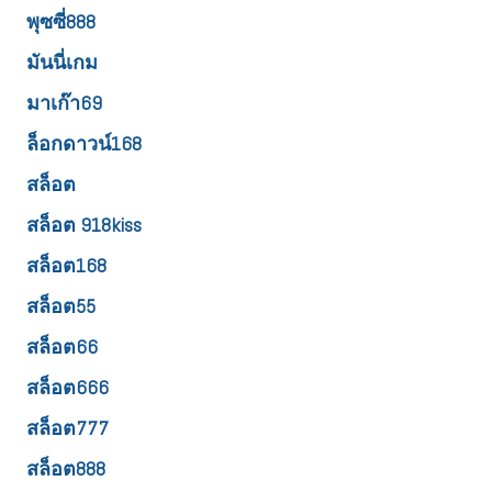
พุซซี่888
มันนี่เกม
มาเก๊า69
ล็อกดาวน์168
สล็อต
สล็อต 918kiss
สล็อต168
สล็อต55
สล็อต66
สล็อต666
สล็อต777
สล็อต888