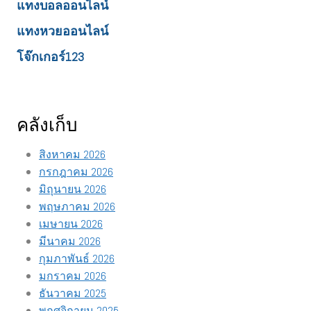
แทงบอลออนไลน์
แทงหวยออนไลน์
โจ๊กเกอร์123
คลังเก็บ
สิงหาคม 2026
กรกฎาคม 2026
มิถุนายน 2026
พฤษภาคม 2026
เมษายน 2026
มีนาคม 2026
กุมภาพันธ์ 2026
มกราคม 2026
ธันวาคม 2025
พฤศจิกายน 2025