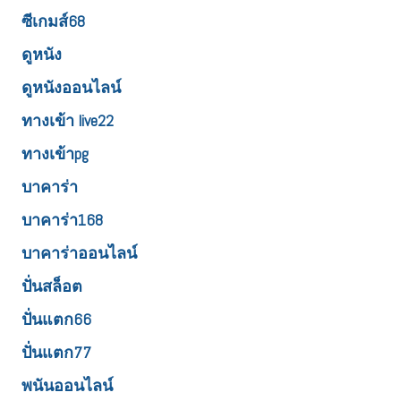
ซีเกมส์68
ดูหนัง
ดูหนังออนไลน์
ทางเข้า live22
ทางเข้าpg
บาคาร่า
บาคาร่า168
บาคาร่าออนไลน์
ปั่นสล็อต
ปั่นแตก66
ปั่นแตก77
พนันออนไลน์