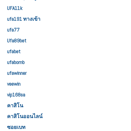
UFA11k
ufa191 ทางเข้า
ufa77
Ufa89bet
ufabet
ufabomb
ufawinner
veewin
vip168sa
คาสิโน
คาสิโนออนไลน์
ซอยเบท