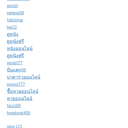
pgslot
pgheng99
fullslotpg
live22
ดูหนัง
ดูหนังฟรี
หนังออนไลน์
ดูหนังฟรี
pgslot77
ปั่นแตก66
บาคาร่าออนไลน์
punpro777
ซื้อหวยออนไลน์
หวยออนไลน์
faro168
hongkong456
joker123