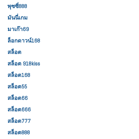
พุซซี่888
มันนี่เกม
มาเก๊า69
ล็อกดาวน์168
สล็อต
สล็อต 918kiss
สล็อต168
สล็อต55
สล็อต66
สล็อต666
สล็อต777
สล็อต888