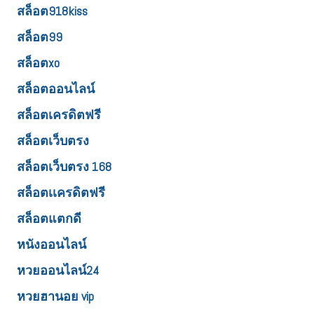
สล็อต918kiss
สล็อต99
สล็อตxo
สล็อตออนไลน์
สล็อตเครดิตฟรี
สล็อตเว็บตรง
สล็อตเว็บตรง 168
สล็อตเเครดิตฟรี
สล็อตแตกดี
หนังออนไลน์
หวยออนไลน์24
หวยฮานอย vip