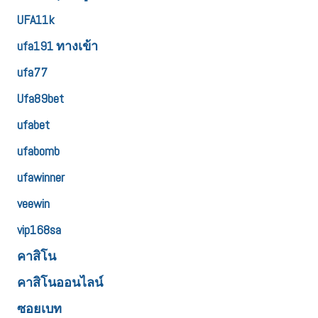
UFA11k
ufa191 ทางเข้า
ufa77
Ufa89bet
ufabet
ufabomb
ufawinner
veewin
vip168sa
คาสิโน
คาสิโนออนไลน์
ซอยเบท