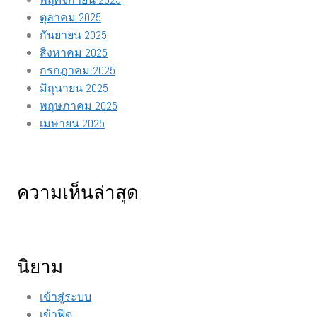
ตุลาคม 2025
กันยายน 2025
สิงหาคม 2025
กรกฎาคม 2025
มิถุนายน 2025
พฤษภาคม 2025
เมษายน 2025
ความเห็นล่าสุด
นิยาม
เข้าสู่ระบบ
เข้าฟีด