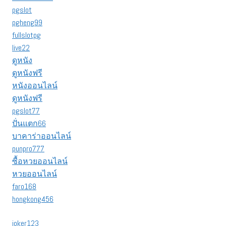
pgslot
pgheng99
fullslotpg
live22
ดูหนัง
ดูหนังฟรี
หนังออนไลน์
ดูหนังฟรี
pgslot77
ปั่นแตก66
บาคาร่าออนไลน์
punpro777
ซื้อหวยออนไลน์
หวยออนไลน์
faro168
hongkong456
joker123