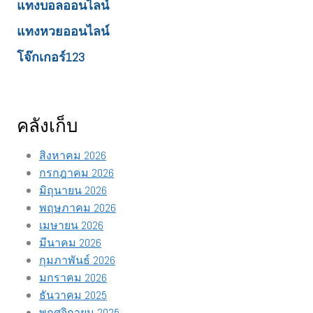
แทงบอลออนไลน์
แทงหวยออนไลน์
โจ๊กเกอร์123
คลังเก็บ
สิงหาคม 2026
กรกฎาคม 2026
มิถุนายน 2026
พฤษภาคม 2026
เมษายน 2026
มีนาคม 2026
กุมภาพันธ์ 2026
มกราคม 2026
ธันวาคม 2025
พฤศจิกายน 2025