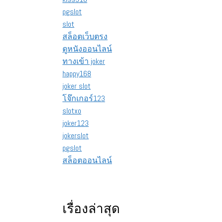
pgslot
slot
สล็อตเว็บตรง
ดูหนังออนไลน์
ทางเข้า joker
happy168
joker slot
โจ๊กเกอร์123
slotxo
joker123
jokerslot
pgslot
สล็อตออนไลน์
เรื่องล่าสุด