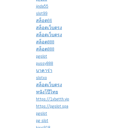
jinda55
slot99
สล็อต66
สล็อตเว็บตรง
สล็อตเว็บตรง
สล็อต888
สล็อต888
pgslot
pussy888
บาคาร่า
slotxo
สล็อตเว็บตรง
หนังโป๊ไทย
https://1xbetth.vip
https://pgslot.spa
pgslot
pg slot
kiss918