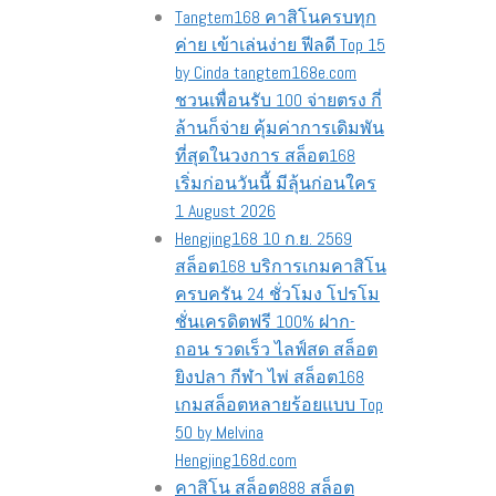
Tangtem168 คาสิโนครบทุก
ค่าย เข้าเล่นง่าย ฟีลดี Top 15
by Cinda tangtem168e.com
ชวนเพื่อนรับ 100 จ่ายตรง กี่
ล้านก็จ่าย คุ้มค่าการเดิมพัน
ที่สุดในวงการ สล็อต168
เริ่มก่อนวันนี้ มีลุ้นก่อนใคร
1 August 2026
Hengjing168 10 ก.ย. 2569
สล็อต168 บริการเกมคาสิโน
ครบครัน 24 ชั่วโมง โปรโม
ชั่นเครดิตฟรี 100% ฝาก-
ถอน รวดเร็ว ไลฟ์สด สล็อต
ยิงปลา กีฬา ไพ่ สล็อต168
เกมสล็อตหลายร้อยแบบ Top
50 by Melvina
Hengjing168d.com
คาสิโน สล็อต888 สล็อต