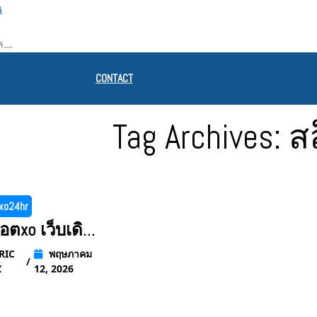
น
ล
ือ
CONTACT
Tag Archives: 
txo24hr
อตxo เว็บเดิม
นที่นักลงทุนวาง
RIC
พฤษภาคม
/
Z
12, 2026
 Top 7 by Roch
e slotxo24hrd.c