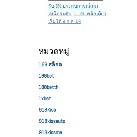
รับ 5% ประสบการณ์เกม
เหนือระดับ jinda55 คลิกเดียว
เริ่มได้ 8 ก.ค. 69
หมวดหมู่
168 สล็อต
188bet
188betth
1xbet
918Kiss
918kissauto
918kissme