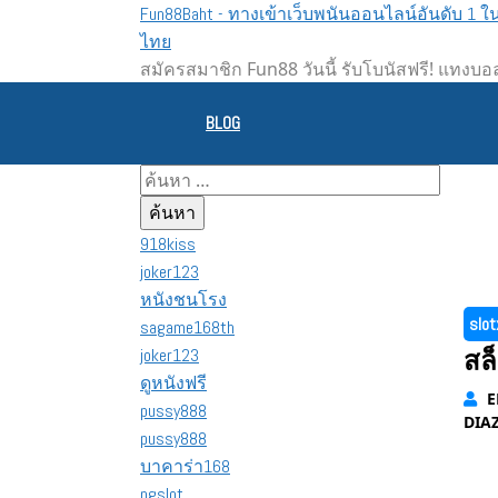
Fun88Baht - ทางเข้าเว็บพนันออนไลน์อันดับ 1 ใ
ไทย
สมัครสมาชิก Fun88 วันนี้ รับโบนัสฟรี! แทงบอ
คาสิโน สล็อต และเกมเดิมพันครบวงจร รองรับม
ถือ เล่นง่าย ได้เงินจริง
BLOG
ค้นหา
สำหรับ:
918kiss
joker123
หนังชนโรง
slo
sagame168th
joker123
สล็
ดูหนังฟรี
พั
E
pussy888
DIA
ใจ
pussy888
บาคาร่า168
ell
pgslot