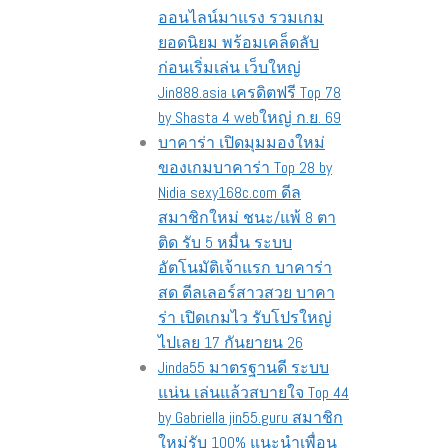
ออนไลน์มาแรง รวมเกม
ยอดนิยม พร้อมเคล็ดลับ
ก่อนเริ่มเล่น เว็บใหญ่
Jin888.asia เครดิตฟรี Top 78
by Shasta 4 webใหญ่ ก.ย. 69
บาคาร่า เปิดมุมมองใหม่
ของเกมบาคาร่า Top 28 by
Nidia sexy168c.com ดีล
สมาชิกใหม่ ชนะ/แพ้ 8 ตา
ติด รับ 5 หมื่น ระบบ
อัตโนมัติเจ้าแรก บาคาร่า
สด ดีลเลอร์สาวสวย บาคา
ร่า เปิดเกมไว รับโปรใหญ่
ไปเลย 17 กันยายน 26
Jinda55 มาตรฐานดี ระบบ
แน่น เล่นแล้วสบายใจ Top 44
by Gabriella jin55.guru สมาชิก
ใหม่รับ 100% แนะนำเพื่อน