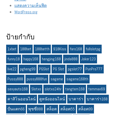
แสดงความเห็นฟีด
WordPress.org
ป้ายกำกับ
1xbet
188bet
188betth
918Kiss
faro168
fullslotpg
funny18
happy168
hengjing168
jinda888
Joker123
live22
pgheng99
PGSlot
PG Slot
pgslot77
PunPro777
Pussy888
pussy888fun
sagame
sagame168th
sexyauto168
Slotxo
slotxo24hr
tangtem168
temmax69
คาสิโนออนไลน์
ดูหนังออนไลน์
บาคาร่า
บาคาร่า168
ปั่นแตก66
พุซซี่888
สล็อต
สล็อต55
สล็อต99