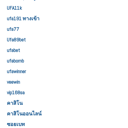
UFA11k
ufa191 ทางเข้า
ufa77
Ufa89bet
ufabet
ufabomb
ufawinner
veewin
vip168sa
คาสิโน
คาสิโนออนไลน์
ซอยเบท