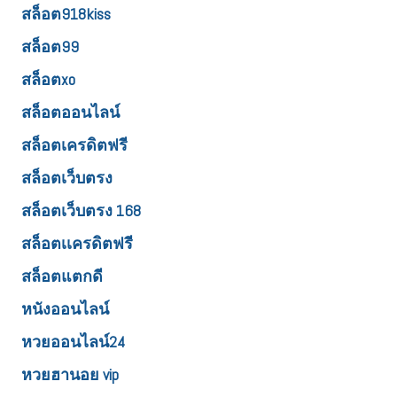
สล็อต918kiss
สล็อต99
สล็อตxo
สล็อตออนไลน์
สล็อตเครดิตฟรี
สล็อตเว็บตรง
สล็อตเว็บตรง 168
สล็อตเเครดิตฟรี
สล็อตแตกดี
หนังออนไลน์
หวยออนไลน์24
หวยฮานอย vip