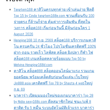
Tangtem168 คาสิโนครบทุกค่าย เข้าเล่นง่าย ฟีลดี
Top 15 by Cinda tangtem168e.com ชวนเพื่อนรับ 100
จ่ายตรง กี่ล้านก็จ่าย คุ้มค่าการเดิมพัน ที่สุดใน
วงการ สล็อต168 เริ่มก่อนวันนี้ มีลุ้นก่อนใคร 1
August 2026
Hengjing168 10 ก.ย. 2569 สล็อต168 บริการเกมคาสิ
โน ครบครัน 24 ชั่วโมง โปรโมชั่นเครดิตฟรี 100%
ฝาก-ถอน รวดเร็ว ไลฟ์สด สล็อต ยิงปลา กีฬา ไพ่
สล็อต168 เกมสล็อตหลายร้อยแบบ Top 50 by
Melvina Hengjing168d.com
คาสิโน สล็อต888 สล็อตออนไลน์มาแรง รวมเกม
ยอดนิยม พร้อมเคล็ดลับก่อนเริ่มเล่น เว็บใหญ่
Jin888.asia เครดิตฟรี Top 78 by Shasta 4 webใหญ่
ก.ย. 69
บาคาร่า เปิดมุมมองใหม่ของเกมบาคาร่า Top 28
by Nidia sexy168c.com ดีลสมาชิกใหม่ ชนะ/แพ้ 8
ตาติด รับ 5 หมื่น ระบบอัตโนมัติเจ้าแรก บาคาร่า