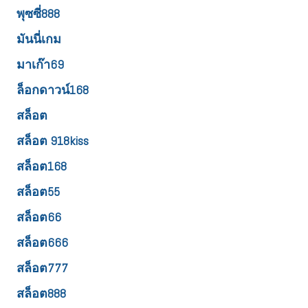
พุซซี่888
มันนี่เกม
มาเก๊า69
ล็อกดาวน์168
สล็อต
สล็อต 918kiss
สล็อต168
สล็อต55
สล็อต66
สล็อต666
สล็อต777
สล็อต888