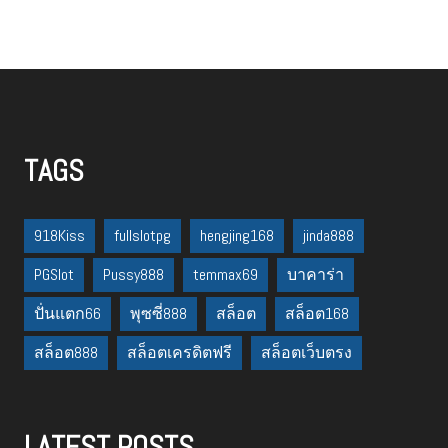
อนออโต้ ufabetxx เดิมพันบอลเดี่ยว เ
น้นชัวร์ 17 ก.พ. 2025
TAGS
918Kiss
fullslotpg
hengjing168
jinda888
PGSlot
Pussy888
temmax69
บาคาร่า
ปั่นแตก66
พุซซี่888
สล็อต
สล็อต168
สล็อต888
สล็อตเครดิตฟรี
สล็อตเว็บตรง
LATEST POSTS