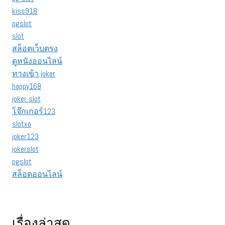
kiss918
pgslot
slot
สล็อตเว็บตรง
ดูหนังออนไลน์
ทางเข้า joker
happy168
joker slot
โจ๊กเกอร์123
slotxo
joker123
jokerslot
pgslot
สล็อตออนไลน์
เรื่องล่าสุด