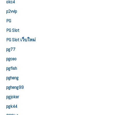
okc4
p2vvip
PG
PG Slot
PG Slot เว็บใหม่
pg77
pgceo
pgfish
pgheng
pgheng99
pgjoker
pgk44