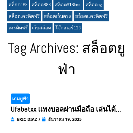
สล็อต168
สล็อต888
สล็อต918kiss
สล็อตpg
สล็อตเครดิตฟรี
สล็อตเว็บตรง
สล็อตเเครดิตฟรี
เครดิตฟรี
เว็บสล็อต
โจ๊กเกอร์123
Tag Archives: สล็อตยู
ฟ่า
เกมยูฟ่า
Ufabetxx แทงบอลผ่านมือถือ เล่นได้ทุ
กที่ Top 55 by Antonio ufabetxx บริกา
ERIC DIAZ
/
ธันวาคม 19, 2025
รเกมกีฬา บอลสดครบทุกลีกดังฝากถ