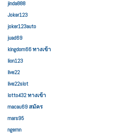
jinda888
Joker123
joker123auto
juad69
kingdom66 ทางเข้า
lion123
live22
live22slot
lotto432 ทางเข้า
macau69 สมัคร
mars95
ngernn