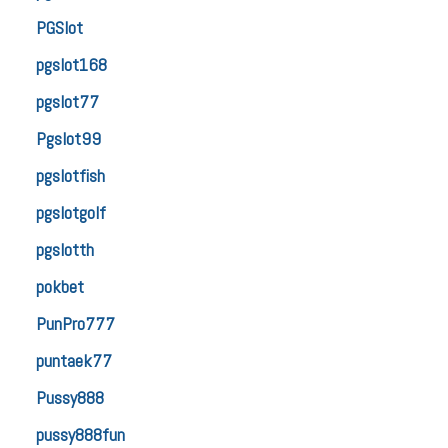
PGSlot
pgslot168
pgslot77
Pgslot99
pgslotfish
pgslotgolf
pgslotth
pokbet
PunPro777
puntaek77
Pussy888
pussy888fun