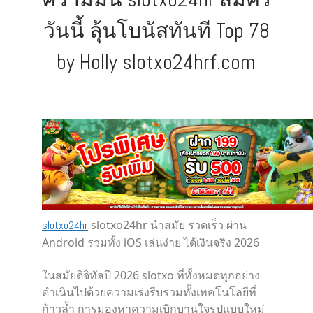
วันนี้ ลุ้นโบนัสทันที Top 78
by Holly slotxo24hrf.com
slotxo24hr นำสมัย รวดเร็ว ผ่าน
slotxo24hr
Android รวมทั้ง iOS เล่นง่าย ได้เงินจริง 2026
ในสมัยดิจิทัลปี 2026 slotxo ที่ทั้งหมดทุกอย่าง
ดำเนินไปด้วยความเร่งรีบรวมทั้งเทคโนโลยีที่
ก้าวล้ำ การมองหาความเบิกบานใจรูปแบบใหม่