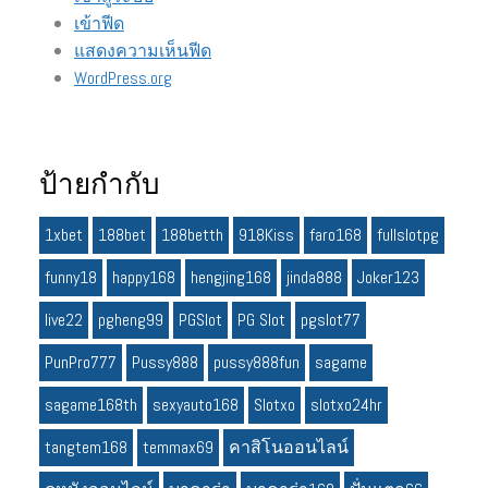
เข้าฟีด
แสดงความเห็นฟีด
WordPress.org
ป้ายกำกับ
1xbet
188bet
188betth
918Kiss
faro168
fullslotpg
funny18
happy168
hengjing168
jinda888
Joker123
live22
pgheng99
PGSlot
PG Slot
pgslot77
PunPro777
Pussy888
pussy888fun
sagame
sagame168th
sexyauto168
Slotxo
slotxo24hr
tangtem168
temmax69
คาสิโนออนไลน์