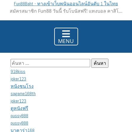
Fun88Baht - ทางเข้าเว็บพนันออนไลน์อันดับ 1 ในไทย
สมัครสมาชิก Fun88 วันนี้ รับโบนัสฟรี! แทงบอล คาสิโน
สล็อต และเกมเดิมพันครบวงจร รองรับมือถือ เล่นง่าย ได้
เงินจริง
MENU
ค้นหา
สำหรับ:
918kiss
joker123
หนังชนโรง
sagame168th
joker123
ดูหนังฟรี
pussy888
pussy888
บาคาร่า168