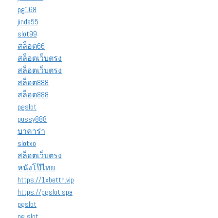
pg168
jinda55
slot99
สล็อต66
สล็อตเว็บตรง
สล็อตเว็บตรง
สล็อต888
สล็อต888
pgslot
pussy888
บาคาร่า
slotxo
สล็อตเว็บตรง
หนังโป๊ไทย
https://1xbetth.vip
https://pgslot.spa
pgslot
pg slot