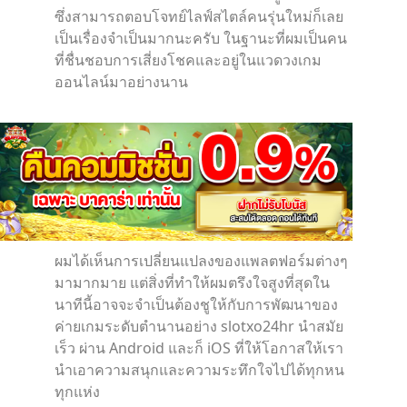
ซึ่งสามารถตอบโจทย์ไลฟ์สไตล์คนรุ่นใหม่ก็เลย
เป็นเรื่องจำเป็นมากนะครับ ในฐานะที่ผมเป็นคน
ที่ชื่นชอบการเสี่ยงโชคและอยู่ในแวดวงเกม
ออนไลน์มาอย่างนาน
ผมได้เห็นการเปลี่ยนแปลงของแพลตฟอร์มต่างๆ
มามากมาย แต่สิ่งที่ทำให้ผมตรึงใจสูงที่สุดใน
นาทีนี้อาจจะจำเป็นต้องชูให้กับการพัฒนาของ
ค่ายเกมระดับตำนานอย่าง slotxo24hr นำสมัย
เร็ว ผ่าน Android และก็ iOS ที่ให้โอกาสให้เรา
นำเอาความสนุกและความระทึกใจไปได้ทุกหน
ทุกแห่ง