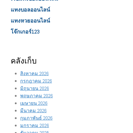
แทงบอลออนไลน์
แทงหวยออนไลน์
โจ๊กเกอร์123
คลังเก็บ
สิงหาคม 2026
กรกฎาคม 2026
มิถุนายน 2026
พฤษภาคม 2026
เมษายน 2026
มีนาคม 2026
กุมภาพันธ์ 2026
มกราคม 2026
ธันวาคม 2025