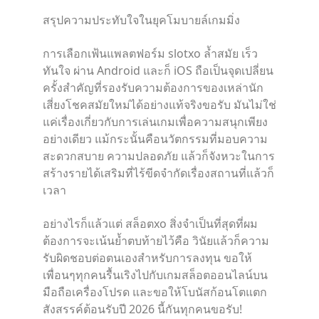
สรุปความประทับใจในยุคโมบายล์เกมมิ่ง
การเลือกเฟ้นแพลตฟอร์ม slotxo ล้ำสมัย เร็ว
ทันใจ ผ่าน Android และก็ iOS ถือเป็นจุดเปลี่ยน
ครั้งสำคัญที่รองรับความต้องการของเหล่านัก
เสี่ยงโชคสมัยใหม่ได้อย่างแท้จริงขอรับ มันไม่ใช่
แค่เรื่องเกี่ยวกับการเล่นเกมเพื่อความสนุกเพียง
อย่างเดียว แม้กระนั้นคือนวัตกรรมที่มอบความ
สะดวกสบาย ความปลอดภัย แล้วก็จังหวะในการ
สร้างรายได้เสริมที่ไร้ขีดจำกัดเรื่องสถานที่แล้วก็
เวลา
อย่างไรก็แล้วแต่ สล็อตxo สิ่งจำเป็นที่สุดที่ผม
ต้องการจะเน้นย้ำตบท้ายไว้คือ วินัยแล้วก็ความ
รับผิดชอบต่อตนเองสำหรับการลงทุน ขอให้
เพื่อนๆทุกคนรื้นเริงไปกับเกมสล็อตออนไลน์บน
มือถือเครื่องโปรด และขอให้โบนัสก้อนโตแตก
สังสรรค์ต้อนรับปี 2026 นี้กันทุกคนขอรับ!