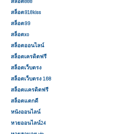
สล็อต888
สล็อต918kiss
สล็อต99
สล็อตxo
สล็อตออนไลน์
สล็อตเครดิตฟรี
สล็อตเว็บตรง
สล็อตเว็บตรง 168
สล็อตเเครดิตฟรี
สล็อตแตกดี
หนังออนไลน์
หวยออนไลน์24
หวยฮานอย vip