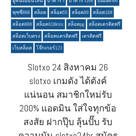
ดูหนังออนไลน์
บาคาร่า
บาคาร่า168
ปั่นแตก66
พุซซี่888
สล็อต
สล็อต55
สล็อต99
สล็อต168
สล็อต888
สล็อต918kiss
สล็อตpg
สล็อตเครดิตฟรี
สล็อตเว็บตรง
สล็อตเเครดิตฟรี
เครดิตฟรี
เว็บสล็อต
โจ๊กเกอร์123
Slotxo 24 สิงหาคม 26
slotxo เกมดัง ได้ตังค์
แน่นอน สมาชิกใหม่รับ
200% แอดมิน ใส่ใจทุกข้อ
สงสัย ฝากปุ๊บ ลุ้นปั๊บ รับ
ความมัน slotxo24hr สมัคร