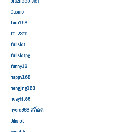
brazil999 slot
Casino
faro168
ff123th
fullslot
fullslotpg
funny18
happy168
hengjing168
huayhit88
hydra888 สล็อต
Jilislot
jinda55