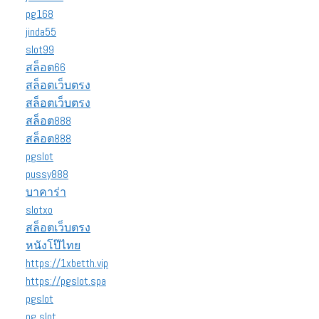
pg168
jinda55
slot99
สล็อต66
สล็อตเว็บตรง
สล็อตเว็บตรง
สล็อต888
สล็อต888
pgslot
pussy888
บาคาร่า
slotxo
สล็อตเว็บตรง
หนังโป๊ไทย
https://1xbetth.vip
https://pgslot.spa
pgslot
pg slot