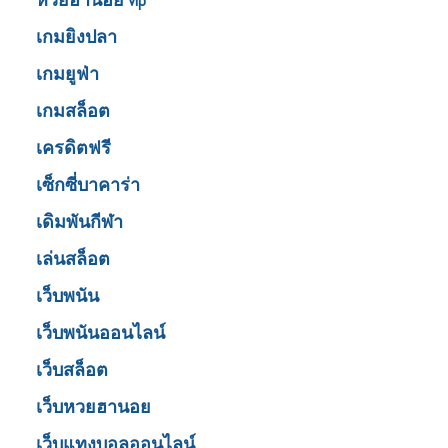
เกมยิงปลา
เกมยูฟ่า
เกมสล็อต
เครดิตฟรี
เซ็กซี่บาคาร่า
เดิมพันกีฬา
เล่นสล็อต
เว็บพนัน
เว็บพนันออนไลน์
เว็บสล็อต
เว็บหวยฮานอย
เว็บแทงบอลออนไลน์