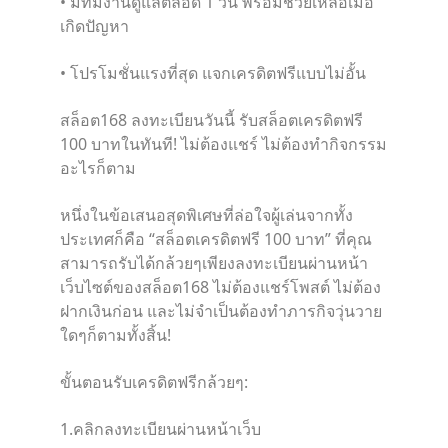
• มีทีมงานดูแลตลอด 1 วัน พร้อมช่วยเหลือเมื่อ
เกิดปัญหา
• โปรโมชั่นแรงที่สุด แจกเครดิตฟรีแบบไม่อั้น
สล็อต168 ลงทะเบียนวันนี้ รับสล็อตเครดิตฟรี
100 บาทในทันที! ไม่ต้องแชร์ ไม่ต้องทำกิจกรรม
อะไรก็ตาม
หนึ่งในข้อเสนอสุดพิเศษที่ล่อใจผู้เล่นจากทั้ง
ประเทศก็คือ “สล็อตเครดิตฟรี 100 บาท” ที่คุณ
สามารถรับได้กล้วยๆเพียงลงทะเบียนผ่านหน้า
เว็บไซต์ของสล็อต168 ไม่ต้องแชร์โพสต์ ไม่ต้อง
ฝากเงินก่อน และไม่จำเป็นต้องทำภารกิจวุ่นวาย
ใดๆก็ตามทั้งสิ้น!
ขั้นตอนรับเครดิตฟรีกล้วยๆ:
1.คลิกลงทะเบียนผ่านหน้าเว็บ