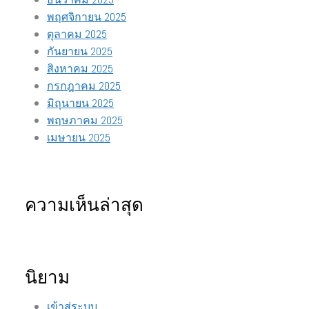
พฤศจิกายน 2025
ตุลาคม 2025
กันยายน 2025
สิงหาคม 2025
กรกฎาคม 2025
มิถุนายน 2025
พฤษภาคม 2025
เมษายน 2025
ความเห็นล่าสุด
นิยาม
เข้าสู่ระบบ