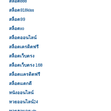
สล็อต888
สล็อต918kiss
สล็อต99
สล็อตxo
สล็อตออนไลน์
สล็อตเครดิตฟรี
สล็อตเว็บตรง
สล็อตเว็บตรง 168
สล็อตเเครดิตฟรี
สล็อตแตกดี
หนังออนไลน์
หวยออนไลน์24
หวยฮานอย vip