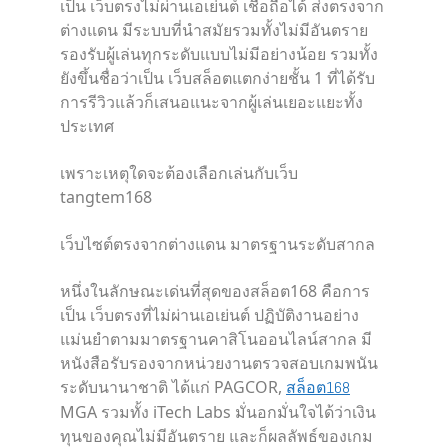
เป็น เว็บตรงไม่ผ่านเอเย่นต์ เชื่อถือได้ ส่งตรงจาก
ต่างแดน มีระบบที่นำสมัยรวมทั้งไม่มีอันตราย
รองรับผู้เล่นทุกระดับแบบไม่มีอย่างน้อย รวมทั้ง
ยังขึ้นชื่อว่าเป็น เว็บสล็อตแตกง่ายชั้น 1 ที่ได้รับ
การรีวิวแล้วก็เสนอแนะจากผู้เล่นเยอะแยะทั้ง
ประเทศ
เพราะเหตุใดจะต้องเลือกเล่นกับเว็บ
tangtem168
เว็บไซต์ตรงจากต่างแดน มาตรฐานระดับสากล
หนึ่งในลักษณะเด่นที่สุดของสล็อต168 คือการ
เป็น เว็บตรงที่ไม่ผ่านเอเย่นต์ ปฏิบัติงานอย่าง
แม่นยำตามมาตรฐานคาสิโนออนไลน์สากล มี
หนังสือรับรองจากหน่วยงานตรวจสอบเกมพนัน
ระดับนานาชาติ ได้แก่ PAGCOR,
สล็อต168
MGA รวมทั้ง iTech Labs มั่นอกมั่นใจได้ว่าเงิน
ทุนของคุณไม่มีอันตราย และก็ผลลัพธ์ของเกม