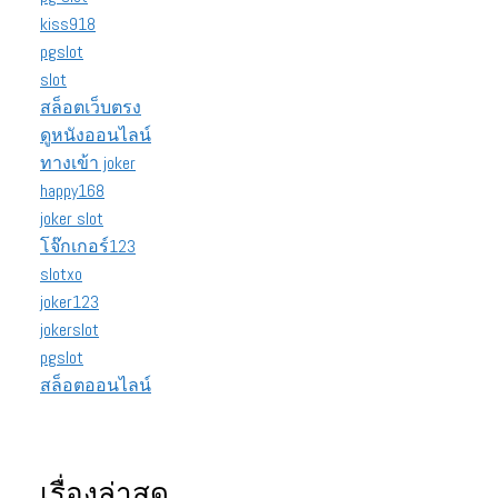
kiss918
pgslot
slot
สล็อตเว็บตรง
ดูหนังออนไลน์
ทางเข้า joker
happy168
joker slot
โจ๊กเกอร์123
slotxo
joker123
jokerslot
pgslot
สล็อตออนไลน์
เรื่องล่าสุด