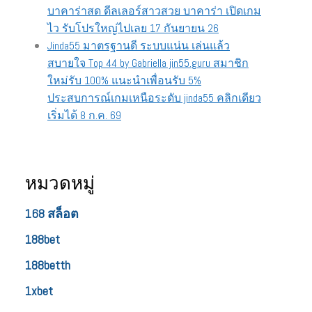
บาคาร่าสด ดีลเลอร์สาวสวย บาคาร่า เปิดเกม
ไว รับโปรใหญ่ไปเลย 17 กันยายน 26
Jinda55 มาตรฐานดี ระบบแน่น เล่นแล้ว
สบายใจ Top 44 by Gabriella jin55.guru สมาชิก
ใหม่รับ 100% แนะนำเพื่อนรับ 5%
ประสบการณ์เกมเหนือระดับ jinda55 คลิกเดียว
เริ่มได้ 8 ก.ค. 69
หมวดหมู่
168 สล็อต
188bet
188betth
1xbet