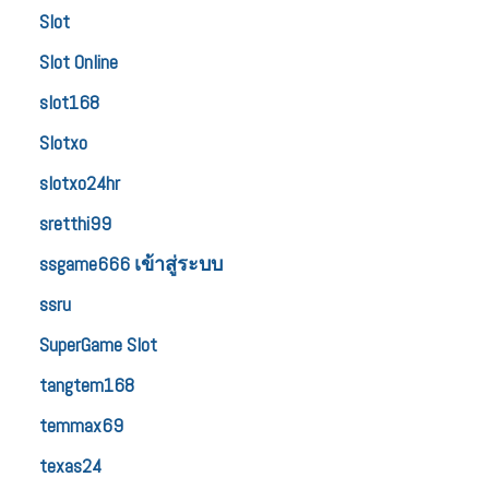
Slot
Slot Online
slot168
Slotxo
slotxo24hr
sretthi99
ssgame666 เข้าสู่ระบบ
ssru
SuperGame Slot
tangtem168
temmax69
texas24