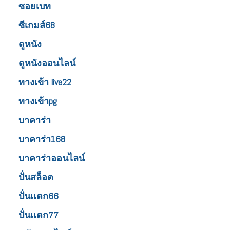
ซอยเบท
ซีเกมส์68
ดูหนัง
ดูหนังออนไลน์
ทางเข้า live22
ทางเข้าpg
บาคาร่า
บาคาร่า168
บาคาร่าออนไลน์
ปั่นสล็อต
ปั่นแตก66
ปั่นแตก77