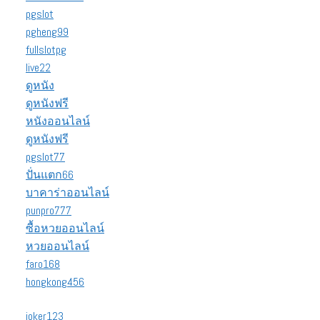
pgslot
pgheng99
fullslotpg
live22
ดูหนัง
ดูหนังฟรี
หนังออนไลน์
ดูหนังฟรี
pgslot77
ปั่นแตก66
บาคาร่าออนไลน์
punpro777
ซื้อหวยออนไลน์
หวยออนไลน์
faro168
hongkong456
joker123