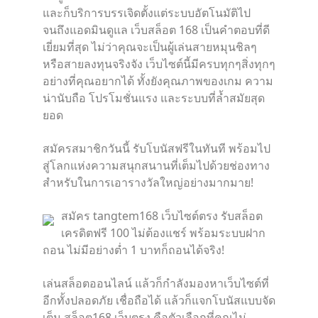
และก็บริการบรรเจิดตั้งแต่ระบบอัตโนมัติไป
จนถึงแอดมินดูแล เว็บสล็อต 168 เป็นคำตอบที่ดี
เยี่ยมที่สุด ไม่ว่าคุณจะเป็นผู้เล่นสายหมุนชิลๆ
หรือสายลงทุนจริงจัง เว็บไซต์นี้มีครบทุกๆสิ่งทุกๆ
อย่างที่คุณอยากได้ ทั้งยังคุณภาพของเกม ความ
น่านับถือ โปรโมชั่นแรง และระบบที่ล้ำสมัยสุด
ยอด
สมัครสมาชิกวันนี้ รับโบนัสฟรีในทันที พร้อมไป
สู่โลกแห่งความสนุกสนานที่เต็มไปด้วยช่องทาง
สำหรับในการเอารางวัลใหญ่อย่างมากมาย!
สมัคร tangtem168 เว็บไซต์ตรง รับสล็อต
เครดิตฟรี 100 ไม่ต้องแชร์ พร้อมระบบฝาก
ถอน ไม่มีอย่างต่ำ 1 บาทก็ถอนได้จริง!
เล่นสล็อตออนไลน์ แล้วก็กำลังมองหาเว็บไซต์ที่
อีกทั้งปลอดภัย เชื่อถือได้ แล้วก็แจกโบนัสแบบจัด
เต็ม สล็อต168 เว็บตรง คือตัวเลือกที่คุณไม่