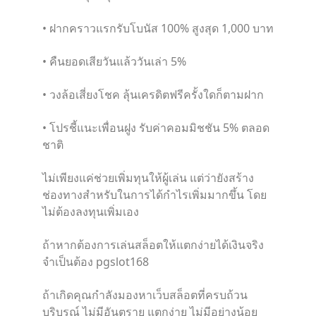
• ฝากคราวแรกรับโบนัส 100% สูงสุด 1,000 บาท
• คืนยอดเสียวันแล้ววันเล่า 5%
• วงล้อเสี่ยงโชค ลุ้นเครดิตฟรีครั้งใดก็ตามฝาก
• โปรชี้แนะเพื่อนฝูง รับค่าคอมมิชชัน 5% ตลอด
ชาติ
ไม่เพียงแค่ช่วยเพิ่มทุนให้ผู้เล่น แต่ว่ายังสร้าง
ช่องทางสำหรับในการได้กำไรเพิ่มมากขึ้น โดย
ไม่ต้องลงทุนเพิ่มเอง
ถ้าหากต้องการเล่นสล็อตให้แตกง่ายได้เงินจริง
จำเป็นต้อง pgslot168
ถ้าเกิดคุณกำลังมองหาเว็บสล็อตที่ครบถ้วน
บริบูรณ์ ไม่มีอันตราย แตกง่าย ไม่มีอย่างน้อย