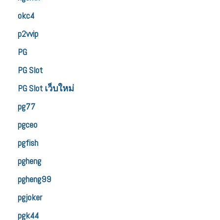
okc4
p2vvip
PG
PG Slot
PG Slot เว็บใหม่
pg77
pgceo
pgfish
pgheng
pgheng99
pgjoker
pgk44