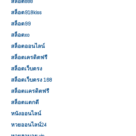
สล็อต888
สล็อต918kiss
สล็อต99
สล็อตxo
สล็อตออนไลน์
สล็อตเครดิตฟรี
สล็อตเว็บตรง
สล็อตเว็บตรง 168
สล็อตเเครดิตฟรี
สล็อตแตกดี
หนังออนไลน์
หวยออนไลน์24
หวยฮานอย vip