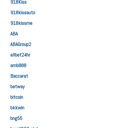
918Kiss
918kissauto
918kissme
ABA
ABAGroup2
allbet24hr
amb888
Baccarat
betway
bitcoin
bkkwin
bng55