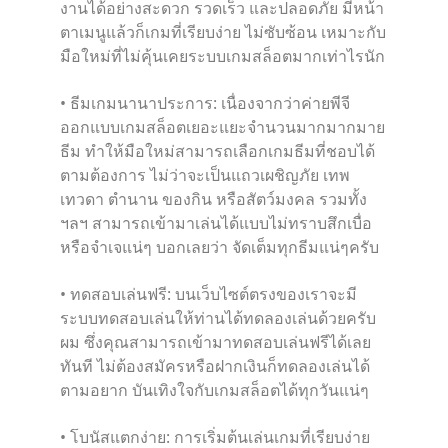
งานได้อย่างสะดวก รวดเร็ว และปลอดภัย มีหน้า
ตาเมนูแล้วก็เกมที่เรียบง่าย ไม่ซับซ้อน เหมาะกับ
มือใหม่ที่ไม่คุ้นเคยระบบเกมสล็อตมากเท่าไรนัก
• ธีมเกมนานาประการ: เนื่องจากว่าค่ายพีจี
ออกแบบเกมสล็อตเยอะแยะจำนวนมากมากมาย
ธีม ทำให้มือใหม่สามารถเลือกเกมธีมที่ชอบได้
ตามต้องการ ไม่ว่าจะเป็นแถวเผชิญภัย เทพ
เทวดา ตำนาน ของกิน หรือสัตว์มงคล รวมทั้ง
ฯลฯ สามารถเข้ามาเล่นได้แบบไม่ทราบสึกเบื่อ
หรือจำเจแน่ๆ บอกเลยว่า จัดเต็มทุกธีมแน่ๆครับ
• ทดสอบเล่นฟรี: บนเว็บไซต์ตรงของเราจะมี
ระบบทดสอบเล่นให้ท่านได้ทดลองเล่นด้วยครับ
ผม ซึ่งคุณสามารถเข้ามาทดสอบเล่นฟรีได้เลย
ทันที ไม่ต้องสมัครหรือฝากเงินก็ทดลองเล่นได้
ตามอยาก บันเทิงใจกับเกมสล็อตได้ทุกวันแน่ๆ
• โบนัสแตกง่าย: การเริ่มต้นเล่นเกมที่เรียบง่าย