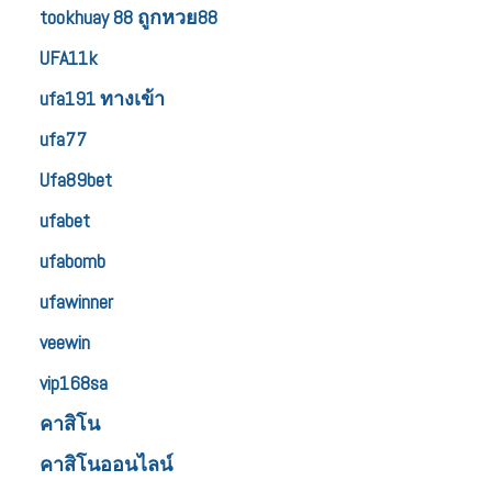
tookhuay 88 ถูกหวย88
UFA11k
ufa191 ทางเข้า
ufa77
Ufa89bet
ufabet
ufabomb
ufawinner
veewin
vip168sa
คาสิโน
คาสิโนออนไลน์