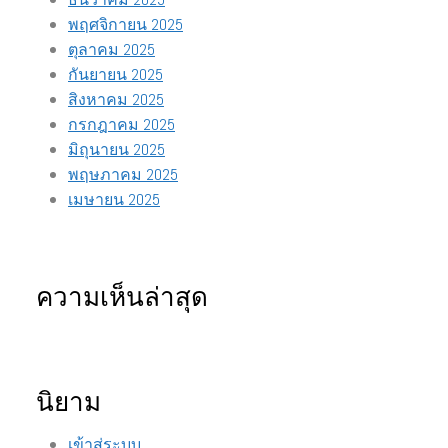
พฤศจิกายน 2025
ตุลาคม 2025
กันยายน 2025
สิงหาคม 2025
กรกฎาคม 2025
มิถุนายน 2025
พฤษภาคม 2025
เมษายน 2025
ความเห็นล่าสุด
นิยาม
เข้าสู่ระบบ