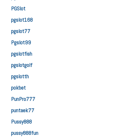
PGSlot
pgslot168
pgslot77
Pgslot99
pgslotfish
pgslotgolf
pgslotth
pokbet
PunPro777
puntaek77
Pussy888
pussy888fun