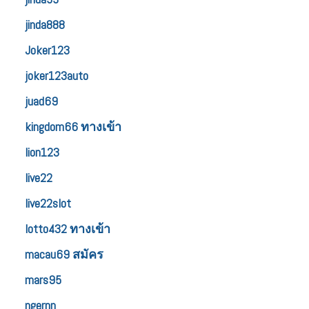
jinda888
Joker123
joker123auto
juad69
kingdom66 ทางเข้า
lion123
live22
live22slot
lotto432 ทางเข้า
macau69 สมัคร
mars95
ngernn