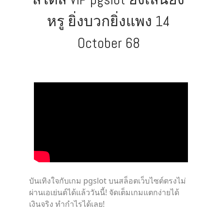
หรู ยิ่งบวกยิ่งแพง 14
October 68
บันเทิงใจกับเกม pgslot บนสล็อตเว็บไซต์ตรงไม่
ผ่านเอเย่นต์ได้แล้ววันนี้! จัดเต็มเกมแตกง่ายได้
เงินจริง ทำกำไรได้เลย!