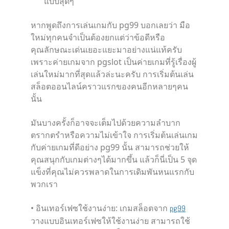
แบบสุดๆ
หากพูดถึงการเล่นเกมกับ pg99 บอกเลยว่า มือ
ใหม่ทุกคนจำเป็นต้องยกแต่ว่าข้อดีหรือ
คุณลักษณะเด่นเยอะแยะมาอย่างแน่แท้ครับ
เพราะค่ายเกมจาก pgslot เป็นค่ายเกมที่รู้เรื่องผู้
เล่นใหม่มากที่สุดแล้วล่ะนะครับ การเริ่มต้นเล่น
สล็อตออนไลน์คราวแรกของคนอีกหลายๆคน
นั้น
มันบางครั้งก็อาจจะเต็มไปด้วยความลำบาก
ตรากตรำหรือความไม่เข้าใจ การเริ่มต้นเล่นเกม
กับค่ายเกมที่ดีอย่าง pg99 นั้น สามารถช่วยให้
คุณสนุกกับเกมต่างๆได้มากขึ้น แล้วก็นี่เป็น 5 จุด
แข็งที่คุณไม่ควรพลาดในการเดิมพันหนแรกกับ
พวกเรา
• อินเทอร์เฟซใช้งานง่าย: เกมสล็อตจาก
pg99
วางแบบอินเทอร์เฟซให้ใช้งานง่าย สามารถใช้