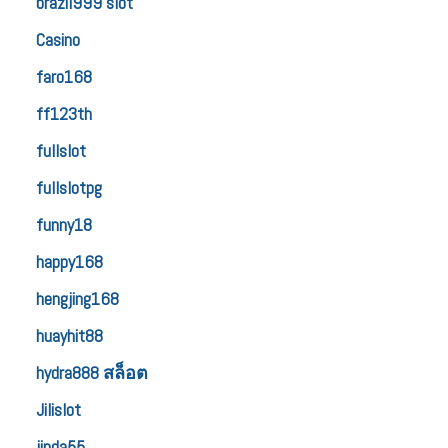
brazil999 slot
Casino
faro168
ff123th
fullslot
fullslotpg
funny18
happy168
hengjing168
huayhit88
hydra888 สล็อต
Jilislot
jinda55