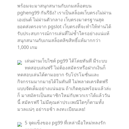
พร้อมจะมาสนุกสนานกับเกมสล็อตบน
pgheng99 กันรึยัง? เราเป็นสล็อตเว็บตรงไม่ผ่าน
เอเย่นต์ ไม่ผ่านตัวกลาง เว็บตรงมาตรฐานสุด
ยอดส่งตรงจาก pgslot เว็บตรงที่จะทำให้ท่านได้
รับประสบการณ์การเล่นที่ไม่ซ้ำใครอย่างแน่แท้
สนุกสนานกับเกมสล็อตลิขสิทธิ์แท้มากกว่า
1,000 เกม
เล่นผ่านเว็บไซต์ pg99 ได้โดยทันที มีระบบ
ทดสอบเล่นฟรี ไม่ต้องสมัครหรือฝากเงินก็
ทดสอบเล่นได้ตามอยาก รับโปรโมชั่นและ
กิจกรรมมากมายได้ในทันที ไม่พลาดเครดิตฟรี
แบบจัดเต็มอย่างแน่นอน ถ้าเกิดคุณพร้อมแล้วล่ะ
ก็ มาสมัครเป็นสมาชิกใหม่กับพวกเราได้แล้ววัน
นี้ สมัครฟรี ไม่มีคุณค่าประเพณีใดๆก็ตามทั้ง
มวลแน่ๆ อย่ารอช้า ลงทะเบียนเลย!
5 จุดแข็งของ pg99 ที่เหล่ามือใหม่หลงรัก