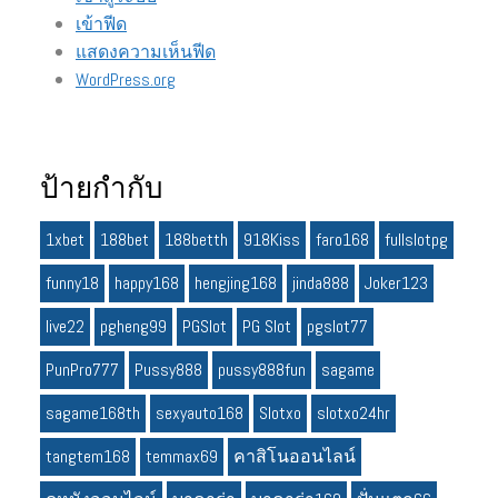
เข้าฟีด
แสดงความเห็นฟีด
WordPress.org
ป้ายกำกับ
1xbet
188bet
188betth
918Kiss
faro168
fullslotpg
funny18
happy168
hengjing168
jinda888
Joker123
live22
pgheng99
PGSlot
PG Slot
pgslot77
PunPro777
Pussy888
pussy888fun
sagame
sagame168th
sexyauto168
Slotxo
slotxo24hr
tangtem168
temmax69
คาสิโนออนไลน์