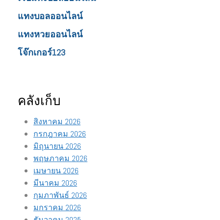
แทงบอลออนไลน์
แทงหวยออนไลน์
โจ๊กเกอร์123
คลังเก็บ
สิงหาคม 2026
กรกฎาคม 2026
มิถุนายน 2026
พฤษภาคม 2026
เมษายน 2026
มีนาคม 2026
กุมภาพันธ์ 2026
มกราคม 2026
ธันวาคม 2025