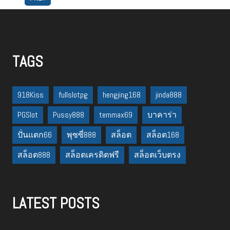
TAGS
918Kiss
fullslotpg
hengjing168
jinda888
PGSlot
Pussy888
temmax69
บาคาร่า
ปั่นแตก66
พุซซี่888
สล็อต
สล็อต168
สล็อต888
สล็อตเครดิตฟรี
สล็อตเว็บตรง
LATEST POSTS