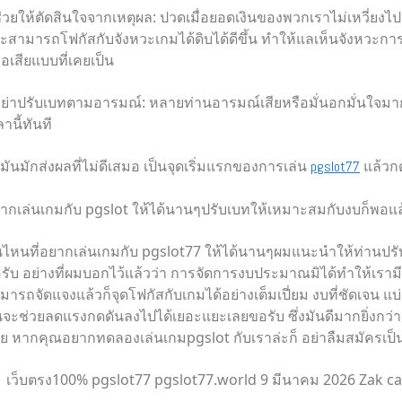
ช่วยให้ตัดสินใจจากเหตุผล: ปวดเมื่อยอดเงินของพวกเราไม่เหวี่ยงไ
จะสามารถโฟกัสกับจังหวะเกมได้ดิบได้ดีขึ้น ทำให้แลเห็นจังหวะก
ือเสียแบบที่เคยเป็น
อย่าปรับเบทตามอารมณ์: หลายท่านอารมณ์เสียหรือมั่นอกมั่นใจ
ลานี้ทันที
่งมันมักส่งผลที่ไม่ดีเสมอ เป็นจุดเริ่มแรกของการเล่น
แล้วก
pgslot77
ากเล่นเกมกับ pgslot ให้ได้นานๆปรับเบทให้เหมาะสมกับงบก็พอแล
ไหนที่อยากเล่นเกมกับ pgslot77 ให้ได้นานๆผมแนะนำให้ท่านปร
รับ อย่างที่ผมบอกไว้แล้วว่า การจัดการงบประมาณมิได้ทำให้เรามี
มารถจัดแจงแล้วก็จุดโฟกัสกับเกมได้อย่างเต็มเปี่ยม งบที่ชัดเจน 
นจะช่วยลดแรงกดดันลงไปได้เยอะแยะเลยขอรับ ซึ่งมันดีมากยิ่งกว
วย หากคุณอยากทดลองเล่นเกมpgslot กับเราล่ะก็ อย่าลืมสมัครเป
เว็บตรง100% pgslot77 pgslot77.world 9 มีนาคม 2026 Zak c