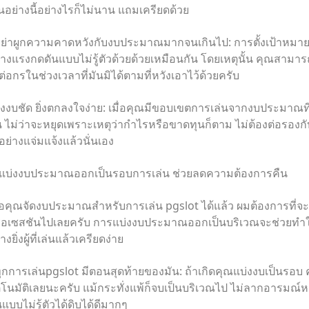
่นอย่างนี้อย่างไรก็ไม่นาน แถมเครียดด้วย
อย่าผูกความคาดหวังกับงบประมาณมากจนเกินไป: การตั้งเป้าหมายว่าจะก
้างแรงกดดันแบบไม่รู้ตัวด้วยด้วยเหมือนกัน โดยเหตุนั้น คุณสามารถต
ต่อกรในช่วงเวลาที่มันมิได้ตามที่หวังเอาไว้ด้วยครับ
ยิ่งงบชัด ยิ่งตกลงใจง่าย: เมื่อคุณมีขอบเขตการเล่นจากงบประมาณที
้น ไม่ว่าจะหยุดเพราะเหตุว่ากำไรหรือขาดทุนก็ตาม ไม่ต้องต่อรอ
้อย่างแจ่มแจ้งแล้วนั่นเอง
 แบ่งงบประมาณออกเป็นรอบการเล่น ช่วยลดความต้องการคืน
ื่อคุณจัดงบประมาณสำหรับการเล่น pgslot ได้แล้ว ผมต้องการที่จะ
ือเซสชันไปเลยครับ การแบ่งงบประมาณออกเป็นบริเวณจะช่วยทำใ
างยิ่งผู้ที่เล่นแล้วเครียดง่าย
ทุกการเล่นpgslot มีตอนสุดท้ายของมัน: ถ้าเกิดคุณแบ่งงบเป็นรอบ
ตโนมัติเลยนะครับ แม้กระทั่งแพ้ก็จบเป็นบริเวณไป ไม่ลากอารมณ์
นแบบไม่รู้ตัวได้ดิบได้ดีมากๆ