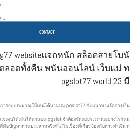
น
ล
ือ
CONTACT
g77 websiteแจกหนัก สล็อตสายโบนัส 
ตลอดทั้งคืน พนันออนไลน์ เว็บแม่ ท
pgslot77.world 23 มี
ดการงบประมาณให้เล่นได้นานบน pgslot77 กับแนวทางจัดการเงินที
ดแจงงบให้เล่นได้นานบน pgslot จำต้องจัดงบประมาณอย่างไรกันนะ? 
่งที่คือปัญหากวนประสาทจริงๆไม่ใช่เรื่องที่เกี่ยวข้องกับการทำเง