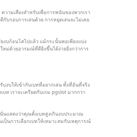
 ความเสี่ยงสำหรับเพื่อการพนันของพวกเรา
ดีกับรอบการเล่นด้วย การหยุดเล่นจะไม่เคย
ียงบก้อนโตไปแล้ว แม้กระนั้นพอเพียงแบ่ง
ม่ด้วยอารมณ์ที่ดียิ่งขึ้นได้ง่ายยิ่งกว่าการ
บให้เข้ากับเบทที่อยากเล่น ทั้งที่อันที่จริง
ลังเบท เราจะเครียดกับเกม pgslot มากกว่า
ปหมด นั่นแสดงว่าคุณตั้งเบทสูงเกินงบประมาณ
มันเป็นการเลือกเบทให้เหมาะสมกับเหตุการณ์