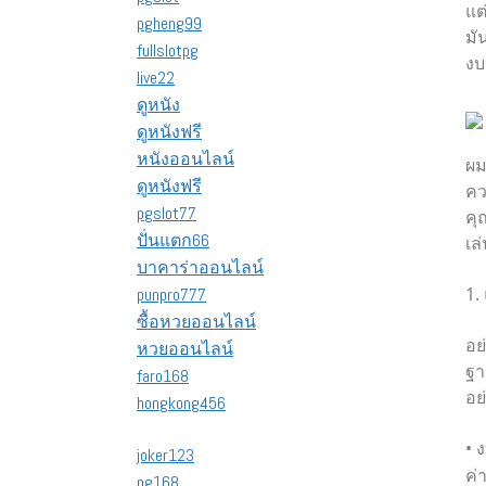
แต
pgheng99
มั
fullslotpg
งบ
live22
ดูหนัง
ดูหนังฟรี
หนังออนไลน์
ผม
ดูหนังฟรี
คว
pgslot77
คุ
ปั่นแตก66
เล
บาคาร่าออนไลน์
1.
punpro777
ซื้อหวยออนไลน์
อย
หวยออนไลน์
ฐา
faro168
อย
hongkong456
• 
joker123
ค่
pg168