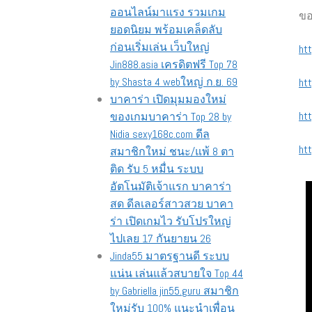
ออนไลน์มาแรง รวมเกม
ขอ
ยอดนิยม พร้อมเคล็ดลับ
ก่อนเริ่มเล่น เว็บใหญ่
htt
Jin888.asia เครดิตฟรี Top 78
by Shasta 4 webใหญ่ ก.ย. 69
htt
บาคาร่า เปิดมุมมองใหม่
htt
ของเกมบาคาร่า Top 28 by
Nidia sexy168c.com ดีล
htt
สมาชิกใหม่ ชนะ/แพ้ 8 ตา
ติด รับ 5 หมื่น ระบบ
อัตโนมัติเจ้าแรก บาคาร่า
สด ดีลเลอร์สาวสวย บาคา
ร่า เปิดเกมไว รับโปรใหญ่
ไปเลย 17 กันยายน 26
Jinda55 มาตรฐานดี ระบบ
แน่น เล่นแล้วสบายใจ Top 44
by Gabriella jin55.guru สมาชิก
ใหม่รับ 100% แนะนำเพื่อน