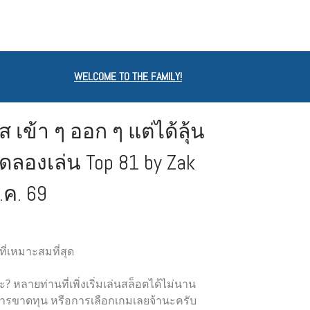
WELCOME TO THE FAMILY!
เข้า ๆ ออก ๆ แต่ได้ลุ้น
ดลองเล่น Top 81 by Zak
.ค. 69
่เหมาะสมที่สุด
หลายท่านที่เพิ่งเริ่มเล่นสล็อตได้ไม่นาน
ิน การขาดทุน หรือการเลือกเกมเลยจ้านะครับ