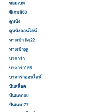
ซอยเบท
ซีเกมส์68
ดูหนัง
ดูหนังออนไลน์
ทางเข้า live22
ทางเข้าpg
บาคาร่า
บาคาร่า168
บาคาร่าออนไลน์
ปั่นสล็อต
ปั่นแตก66
ปั่นแตก77