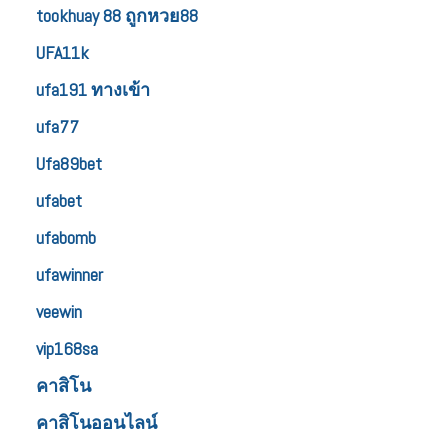
tookhuay 88 ถูกหวย88
UFA11k
ufa191 ทางเข้า
ufa77
Ufa89bet
ufabet
ufabomb
ufawinner
veewin
vip168sa
คาสิโน
คาสิโนออนไลน์