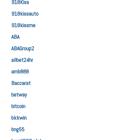
918Kiss
918kissauto
918kissme
ABA
ABAGroup2
allbet24hr
amb888
Baccarat
betway
bitcoin
bkkwin
bng55