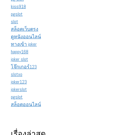
kiss918
pgslot
slot
สล็อตเว็บตรง
ดูหนังออนไลน์
ทางเข้า joker
happy168
joker slot
โจ๊กเกอร์123
slotxo
joker123
jokerslot
pgslot
สล็อตออนไลน์
เรื่องล่าสุด