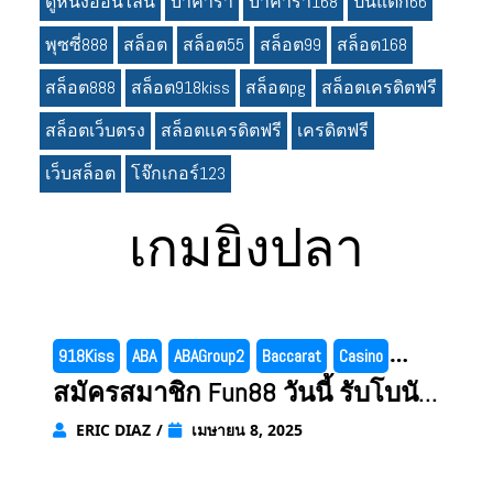
ดูหนังออนไลน์
บาคาร่า
บาคาร่า168
ปั่นแตก66
พุซซี่888
สล็อต
สล็อต55
สล็อต99
สล็อต168
สล็อต888
สล็อต918kiss
สล็อตpg
สล็อตเครดิตฟรี
สล็อตเว็บตรง
สล็อตเเครดิตฟรี
เครดิตฟรี
เว็บสล็อต
โจ๊กเกอร์123
เกมยิงปลา
918Kiss
ABA
ABAGroup2
Baccarat
Casino
สมัครสมาชิก Fun88 วันนี้ รับโบนัส
Jilislot
Joker123
ngernn
PG
PG Slot
PGSlot
ฟรี! แทงบอล คาสิโน สล็อต และเก
PunPro777
Pussy888
sexybaccarat168
Slot
ERIC DIAZ
/
เมษายน 8, 2025
Slot Online
Slotxo
คาสิโน
คาสิโนออนไลน์
มเดิมพันครบวงจร รองรับมือถือ เล่