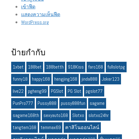
เข้าฟีด
แสดงความเห็นฟีด
WordPress.org
ป้ายกำกับ
1xbet
188bet
188betth
918Kiss
faro168
fullslotpg
funny18
happy168
hengjing168
jinda888
Joker123
live22
pgheng99
PGSlot
PG Slot
pgslot77
PunPro777
Pussy888
pussy888fun
sagame
sagame168th
sexyauto168
Slotxo
slotxo24hr
tangtem168
temmax69
คาสิโนออนไลน์