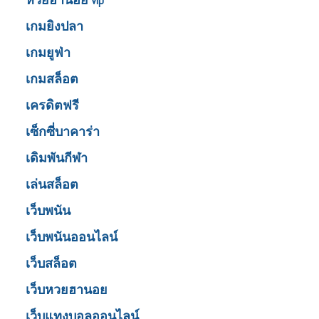
เกมยิงปลา
เกมยูฟ่า
เกมสล็อต
เครดิตฟรี
เซ็กซี่บาคาร่า
เดิมพันกีฬา
เล่นสล็อต
เว็บพนัน
เว็บพนันออนไลน์
เว็บสล็อต
เว็บหวยฮานอย
เว็บแทงบอลออนไลน์