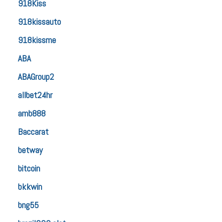
918Kiss
918kissauto
918kissme
ABA
ABAGroup2
allbet24hr
amb888
Baccarat
betway
bitcoin
bkkwin
bng55