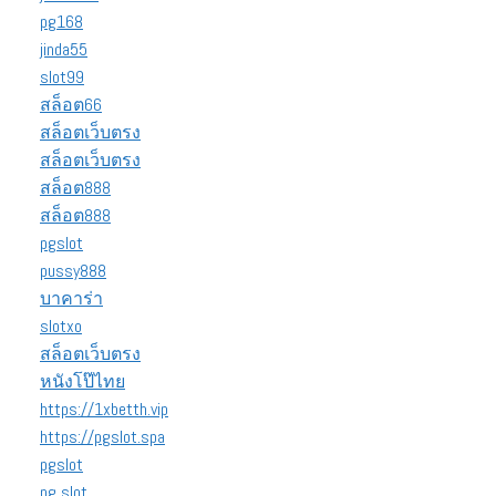
pg168
jinda55
slot99
สล็อต66
สล็อตเว็บตรง
สล็อตเว็บตรง
สล็อต888
สล็อต888
pgslot
pussy888
บาคาร่า
slotxo
สล็อตเว็บตรง
หนังโป๊ไทย
https://1xbetth.vip
https://pgslot.spa
pgslot
pg slot