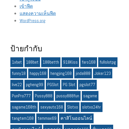
เข้าฟีด
แสดงความเห็นฟีด
WordPress.org
ป้ายกำกับ
1xbet
188bet
188betth
918Kiss
faro168
fullslotpg
funny18
happy168
hengjing168
jinda888
Joker123
live22
pgheng99
PGSlot
PG Slot
pgslot77
PunPro777
Pussy888
pussy888fun
sagame
sagame168th
sexyauto168
Slotxo
slotxo24hr
tangtem168
temmax69
คาสิโนออนไลน์