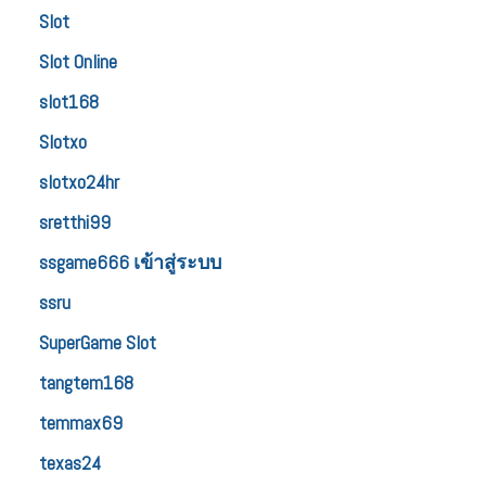
Slot
Slot Online
slot168
Slotxo
slotxo24hr
sretthi99
ssgame666 เข้าสู่ระบบ
ssru
SuperGame Slot
tangtem168
temmax69
texas24