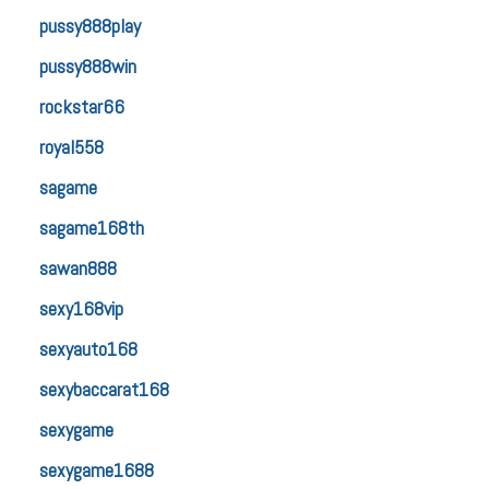
pussy888play
pussy888win
rockstar66
royal558
sagame
sagame168th
sawan888
sexy168vip
sexyauto168
sexybaccarat168
sexygame
sexygame1688