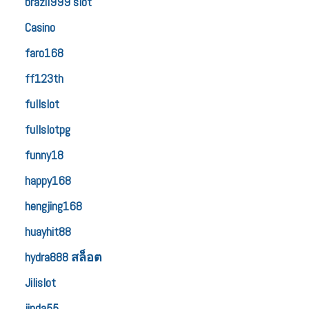
brazil999 slot
Casino
faro168
ff123th
fullslot
fullslotpg
funny18
happy168
hengjing168
huayhit88
hydra888 สล็อต
Jilislot
jinda55