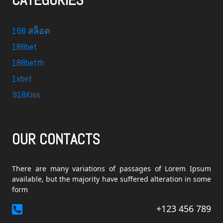
CATEGORIES
สล็อต168 เริ่มก่อนวันนี้ มี
ไลฟ์สด สล็อต ยิงปลา
ลุ้นก่อนใคร 1 August
168 สล็อต
กีฬา ไพ่ สล็อต168 เกม
2026
188bet
สล็อตหลายร้อยแบบ Top
188betth
50 by Melvina
1xbet
Hengjing168d.com
918Kiss
OUR CONTACTS
There are many variations of passages of Lorem Ipsum
available, but the majority have suffered alteration in some
form
+123 456 789