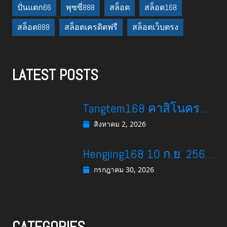
ปั่นแตก66
พุซซี่888
สล็อต
สล็อต168
สล็อต888
สล็อตเครดิตฟรี
สล็อตเว็บตรง
LATEST POSTS
Tangtem168 คาสิโนครบ
ทุกค่าย เข้าเล่นง่าย ฟีลดี
สิงหาคม 2, 2026
Top 15 by Cinda
Hengjing168 10 ก.ย. 2569
tangtem168e.com ชวน
สล็อต168 บริการเกมคาสิ
กรกฎาคม 30, 2026
เพื่อนรับ 100 จ่ายตรง กี่
โน ครบครัน 24 ชั่วโมง
ล้านก็จ่าย คุ้มค่าการเดิม
โปรโมชั่นเครดิตฟรี
พัน ที่สุดในวงการ
100% ฝาก-ถอน รวดเร็ว