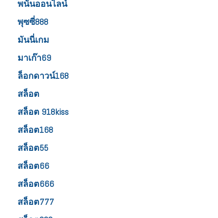
พนันออนไลน์
พุซซี่888
มันนี่เกม
มาเก๊า69
ล็อกดาวน์168
สล็อต
สล็อต 918kiss
สล็อต168
สล็อต55
สล็อต66
สล็อต666
สล็อต777