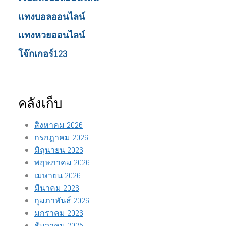
แทงบอลออนไลน์
แทงหวยออนไลน์
โจ๊กเกอร์123
คลังเก็บ
สิงหาคม 2026
กรกฎาคม 2026
มิถุนายน 2026
พฤษภาคม 2026
เมษายน 2026
มีนาคม 2026
กุมภาพันธ์ 2026
มกราคม 2026
ธันวาคม 2025