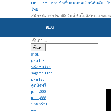
Fun88Baht - ทางเข้าเว็บพนันออนไลน์อันดับ 1 ใ
ไทย
สมัครสมาชิก Fun88 วันนี้ รับโบนัสฟรี! แทงบอ
คาสิโน สล็อต และเกมเดิมพันครบวงจร รองรับม
ถือ เล่นง่าย ได้เงินจริง
BLOG
ค้นหา
สำหรับ:
918kiss
joker123
หนังชนโรง
sagame168th
joker123
ดูหนังฟรี
pussy888
pussy888
บาคาร่า168
pgslot