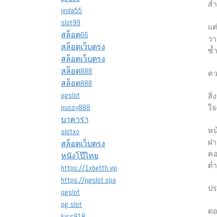
สำ
jinda55
slot99
แต
สล็อต66
ว่
สล็อตเว็บตรง
ซ้
สล็อตเว็บตรง
สล็อต888
คว
สล็อต888
pgslot
สิ
pussy888
ใจ
บาคาร่า
หน
slotxo
ฝา
สล็อตเว็บตรง
คอ
หนังโป๊ไทย
ต่
https://1xbetth.vip
https://pgslot.spa
ปร
pgslot
pg slot
ตอ
kiss918