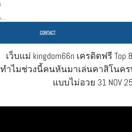
น
ล
ือ
CONTACT
เว็บแม่ kingdom66n เครดิตฟรี Top 
ทำไมช่วงนี้คนหันมาเล่นคาสิโนครบ
แบบไม่อวย 31 NOV 2