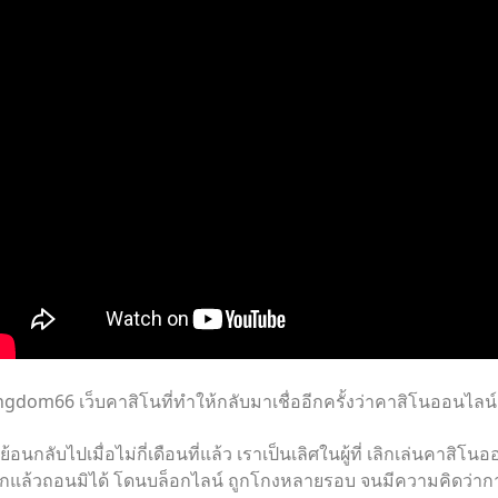
ngdom66 เว็บคาสิโนที่ทำให้กลับมาเชื่ออีกครั้งว่าคาสิโนออนไลน์ดีๆ
าย้อนกลับไปเมื่อไม่กี่เดือนที่แล้ว เราเป็นเลิศในผู้ที่ เลิกเล่นคาส
กแล้วถอนมิได้ โดนบล็อกไลน์ ถูกโกงหลายรอบ จนมีความคิดว่าการ