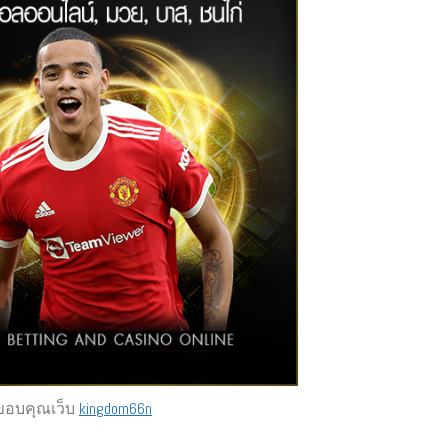
อบคุณเว็บ
kingdom66n