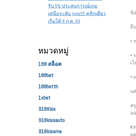
รับ 5% ประสบการณ์เกม
ข้
เหนือระดับ jinda55 คลิกเดียว
เริ่มได้ 8 ก.ค. 69
ถึ
• 
หมวดหมู่
• 
เว
168 สล็อต
188bet
• 
188betth
แต
1xbet
สร
918Kiss
ออ
918kissauto
ki
918kissme
แย