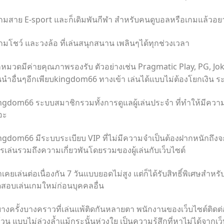
เกมสาย E-sport และก็เดิมพันกีฬา สำหรับคนดูบอลหรือเกมแล้วอยาก
เกมโชว์ และวงล้อ ที่เล่นสนุกสนาน เพลินๆได้ทุกช่วงเวลา
กหมวดมีค่ายคุณภาพรองรับ ตัวอย่างเช่น Pragmatic Play, PG, Jok
้นนำอื่นๆอีกเพียบkingdom66 ทางเข้า เล่นได้แบบไม่ต้องโยกเงิ
ngdom66 ระบบสมาชิกรวมทั้งการดูแลผู้เล่นประจำ ที่ทำให้มีความร
อะ
ngdom66 มีระบบระเบียบ VIP ที่ไม่มีความจำเป็นต้องฝากหนักถึงจะ
รเล่นรวมถึงความเกี่ยวพันโดยรวมของผู้เล่นกับเว็บไซต์
าเคยเล่นต่อเนื่องกัน 7 วันแบบยอดไม่สูง แต่ก็ได้รับสิทธิ์พิเศษสำห
สอบเล่นเกมใหม่ก่อนบุคคลอื่น
บางครั้งบางคราวที่เล่นแพ้ติดกันหลายตา พนักงานของเว็บไซต์ติดต
่ถ้วน แบบไม่ล่วงล้ำแม้กระนั้นห่วงใย เป็นความรู้สึกที่หาไม่ได้จากเว