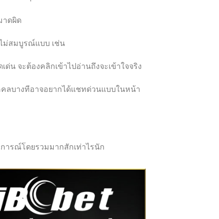
งมาดผิด
ไม่สมบูรณ์แบบ เช่น
่น จะต้องคลิกเข้าไปอ่านถึงจะเข้าใจจริง
างบุคคลบางทีอาจอยากได้แชทด่วนแบบในหน้า
สบการณ์โดยรวมมากสักเท่าไรนัก