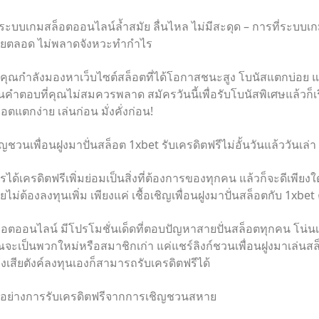
 ระบบเกมสล็อตออนไลน์ล้ำสมัย ลื่นไหล ไม่มีสะดุด – การที่ระบบ
ยตลอด ไม่พลาดจังหวะทำกำไร
าคุณกำลังมองหาเว็บไซต์สล็อตที่ได้โอกาสชนะสูง โบนัสแตกบ่อย แล
็นคำตอบที่คุณไม่สมควรพลาด สมัครวันนี้เพื่อรับโบนัสพิเศษแล้ว
็อตแตกง่าย เล่นก่อน มั่งคั่งก่อน!
ิญชวนเพื่อนฝูงมาปั่นสล็อต 1xbet รับเครดิตฟรีไม่อั้นวันแล้ววันเล่า
รได้เครดิตฟรีเพิ่มย่อมเป็นสิ่งที่ต้องการของทุกคน แล้วก็จะดีเพียง
ยไม่ต้องลงทุนเพิ่ม เพียงแค่ เชื้อเชิญเพื่อนฝูงมาปั่นสล็อตกับ 1xbet 
็อตออนไลน์ มีโปรโมชั่นเด็ดที่ตอบปัญหาสายปั่นสล็อตทุกคน โน่นเป
ณจะเป็นพวกใหม่หรือสมาชิกเก่า แค่แชร์ลิงก์ชวนเพื่อนฝูงมาเล่นสล็
องเสียตังค์ลงทุนเองก็สามารถรับเครดิตฟรีได้
วอย่างการรับเครดิตฟรีจากการเชิญชวนสหาย