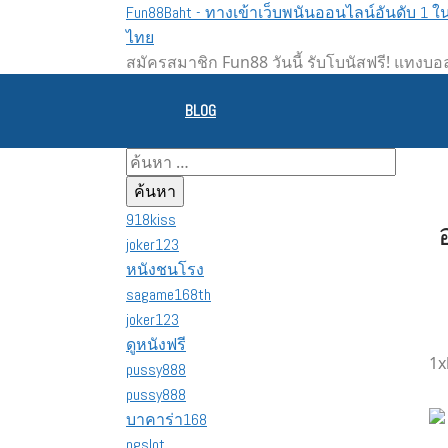
Fun88Baht - ทางเข้าเว็บพนันออนไลน์อันดับ 1 ใ
ไทย
สมัครสมาชิก Fun88 วันนี้ รับโบนัสฟรี! แทงบอ
คาสิโน สล็อต และเกมเดิมพันครบวงจร รองรับม
ถือ เล่นง่าย ได้เงินจริง
BLOG
ค้นหา
สำหรับ:
918kiss
joker123
หนังชนโรง
sagame168th
joker123
ดูหนังฟรี
1x
pussy888
pussy888
บาคาร่า168
pgslot