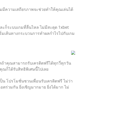
เกมมีความเสถียรภาพจะช่วยทำให้คุณเล่นได้
ะก็ระบบเกมที่ลื่นไหล ไม่มีสะดุด 1xbet
ก็เริ่มเส้นทางกระบวนการทำผลกำไรไปกับเกม
ใดถ้าคุณสามารถรับเครดิตฟรีได้ทุกวี่ทุกวัน
คุณก็ได้รับสิทธิพิเศษนี้ไปเลย
็น โปรโมชั่นชวนเพื่อนรับเครดิตฟรี ไม่ว่า
อตร่วมกัน ยิ่งเชิญมากมาย ยิ่งได้มาก ไม่