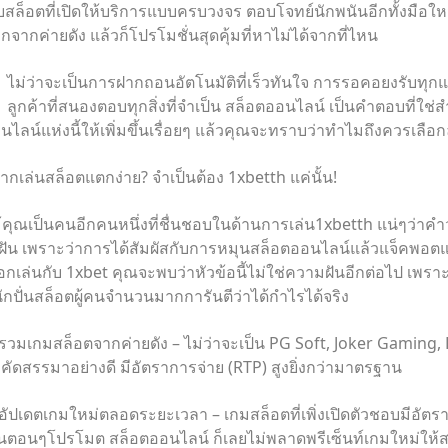
็บสล็อตที่เปิดให้บริการแบบครบวงจร ตอบโจทย์นักพนันอีกทั้งมือให
กจากค่ายดัง แล้วก็โปรโมชั่นสุดคุ้มที่หาไม่ได้จากที่ไหน
ไม่ว่าจะเป็นการฝากถอนอัตโนมัติที่เร็วทันใจ การรอคอยงรับท
ลูกค้าที่สนองตอบทุกสิ่งที่จำเป็น สล็อตออนไลน์ เป็นคำตอบที่ใช่
นไลน์แห่งนี้ให้เพิ่มขึ้นเรื่อยๆ แล้วคุณจะทราบว่าทำไมถึงควรเลือ
ากเล่นสล็อตแตกง่าย? จำเป็นต้อง 1xbetth แค่นั้น!
้คุณเป็นคนอีกคนหนึ่งที่ชื่นชอบในด้านการเล่น1xbetth แน่ๆว่าคำว่า
่ฝัน เพราะว่าการได้สัมผัสกับการหมุนสล็อตออนไลน์แล้วแจ็คพอตแต
ือกเล่นกับ 1xbet คุณจะพบว่าหัวข้อนี้ไม่ใช่ความฝันอีกต่อไป เพร
่นักปั่นสล็อตผู้คนจำนวนมากการันตีว่าได้กำไรได้จริง
 รวมเกมสล็อตจากค่ายดัง – ไม่ว่าจะเป็น PG Soft, Joker Gaming,
กคัดสรรมาอย่างดี มีอัตราการจ่าย (RTP) สูงยิ่งกว่ามาตรฐาน
 อัปเดตเกมใหม่ตลอดระยะเวลา – เกมสล็อตที่เพิ่งเปิดตัวชอบมีอัตรา
็นตอนๆโปรโมต สล็อตออนไลน์ ก็เลยไม่พลาดพรีเซ็นท์เกมใหม่ให