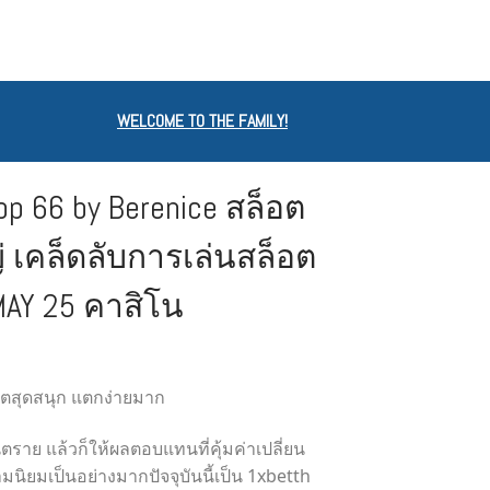
WELCOME TO THE FAMILY!
p 66 by Berenice สล็อต
่ เคล็ดลับการเล่นสล็อต
MAY 25 คาสิโน
อตสุดสนุก แตกง่ายมาก
ตราย แล้วก็ให้ผลตอบแทนที่คุ้มค่าเปลี่ยน
วามนิยมเป็นอย่างมากปัจจุบันนี้เป็น 1xbetth