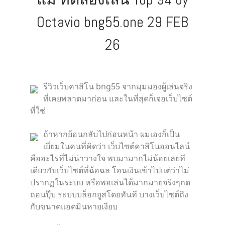
Octavio bng55.one 29 FEB
26
รีวิวเว็บคาสิโน bng55 จากมุมมองผู้เล่นจริง
ที่เคยพลาดมาก่อน และในที่สุดก็เจอเว็บไซต์
ที่ใช่
ถ้าหากย้อนกลับไปก่อนหน้า ผมเองก็เป็น
เยี่ยมในคนที่คิดว่า เว็บไซต์คาสิโนออนไลน์
คืออะไรที่ไม่น่าวางใจ พบมามากไม่น้อยเลยที
เดียวกับเว็บไซต์ที่ฉ้อฉล โอนเงินเข้าไปแต่ว่าไม่
ปรากฏในระบบ หรือพอเล่นได้มากมายจริงๆกด
ถอนปุ๊บ ระบบบล็อกยูสโดยทันที บางเว็บไซต์ถึง
กับขนาดแอดมินหายเงียบ