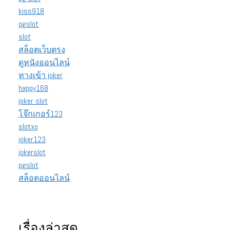
kiss918
pgslot
slot
สล็อตเว็บตรง
ดูหนังออนไลน์
ทางเข้า joker
happy168
joker slot
โจ๊กเกอร์123
slotxo
joker123
jokerslot
pgslot
สล็อตออนไลน์
เรื่องล่าสุด