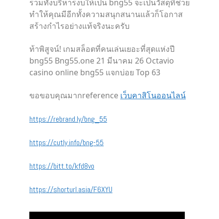
รวมทั้งบริหารงบให้เป็น bng55 จะเป็นวัสดุที่ช่วย
ทำให้คุณมีอีกทั้งความสนุกสนานแล้วก็โอกาส
สร้างกำไรอย่างแท้จริงนะครับ
ท้าพิสูจน์! เกมสล็อตที่คนเล่นเยอะที่สุดแห่งปี
bng55 Bng55.one 21 มีนาคม 26 Octavio
casino online bng55 แจกบ่อย Top 63
ขอขอบคุณมากreference
เว็บคาสิโนออนไลน์
https://rebrand.ly/bng_55
https://cutly.info/bng-55
https://bitt.to/kfd8vo
https://shorturl.asia/F6XYU