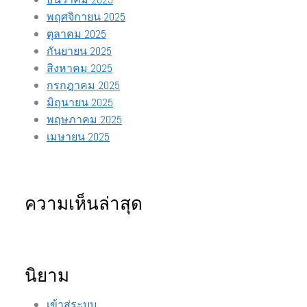
พฤศจิกายน 2025
ตุลาคม 2025
กันยายน 2025
สิงหาคม 2025
กรกฎาคม 2025
มิถุนายน 2025
พฤษภาคม 2025
เมษายน 2025
ความเห็นล่าสุด
นิยาม
เข้าสู่ระบบ