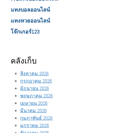
แทงบอลออนไลน์
แทงหวยออนไลน์
โจ๊กเกอร์123
คลังเก็บ
สิงหาคม 2026
กรกฎาคม 2026
มิถุนายน 2026
พฤษภาคม 2026
เมษายน 2026
มีนาคม 2026
กุมภาพันธ์ 2026
มกราคม 2026
ธันวาคม 2025