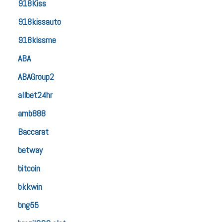
918Kiss
918kissauto
918kissme
ABA
ABAGroup2
allbet24hr
amb888
Baccarat
betway
bitcoin
bkkwin
bng55