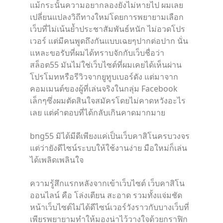
แม้กระนั้นความอยากลองยังไม่หายไป ผมเลย
เปลี่ยนแปลงวิถีทางใหม่โดยการพยายามเลือก
เว็บที่ไม่เน้นย้ำประชาสัมพันธ์หนัก ไม่อวดโปร
เวอร์ แต่มีคนพูดถึงกันแบบเฉยๆปากต่อปาก นั่น
แหละขอรับที่ผมได้ทราบจักกับเว็บชื่อว่า
สล็อต55 มันไม่ใช่เว็บไซต์ที่ผมเคยได้เห็นผ่าน
โปรโมทหรือรีวิวจากยูทูบเบอร์ดัง แต่มาจาก
คอมเมนต์ของผู้ที่เล่นจริงในกลุ่ม Facebook
เล็กๆซึ่งผมตัดสินใจสมัครโดยไม่คาดหวังอะไร
เลย แต่คำตอบที่ได้กลับเกินคาดมากมาย
bng55 มิได้มีดีเพียงแค่เป็นเว็บคาสิโนครบวงจร
แต่ว่ายังดีไซน์ระบบให้ใช้งานง่าย มือใหม่ก็เล่น
ได้เพลิดเพลินใจ
ความรู้สึกแรกหลังจากเข้าเว็บไซต์ เว็บคาสิโน
ออนไลน์ คือ โล่งเตียน สะอาด รวมทั้งแจ่มชัด
หน้าเว็บไซต์ไม่ได้ดีไซน์เวอร์วังราวกับบางเว็บที่
เพียรพยายามทำให้มองน่าไว้วางใจด้วยกราฟิก