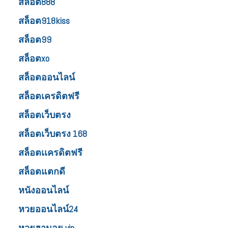
สล็อต888
สล็อต918kiss
สล็อต99
สล็อตxo
สล็อตออนไลน์
สล็อตเครดิตฟรี
สล็อตเว็บตรง
สล็อตเว็บตรง 168
สล็อตเเครดิตฟรี
สล็อตแตกดี
หนังออนไลน์
หวยออนไลน์24
หวยฮานอย vip