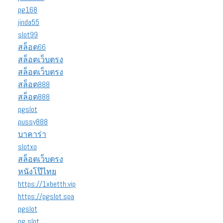
pg168
jinda55
slot99
สล็อต66
สล็อตเว็บตรง
สล็อตเว็บตรง
สล็อต888
สล็อต888
pgslot
pussy888
บาคาร่า
slotxo
สล็อตเว็บตรง
หนังโป๊ไทย
https://1xbetth.vip
https://pgslot.spa
pgslot
pg slot