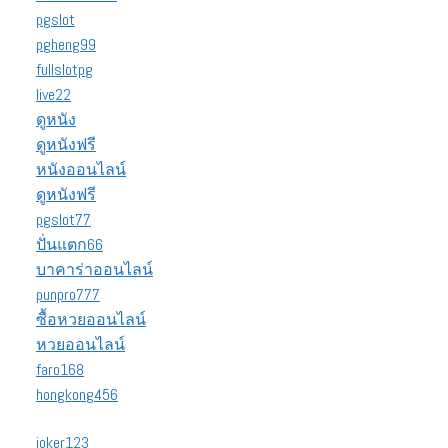
pgslot
pgheng99
fullslotpg
live22
ดูหนัง
ดูหนังฟรี
หนังออนไลน์
ดูหนังฟรี
pgslot77
ปั่นแตก66
บาคาร่าออนไลน์
punpro777
ซื้อหวยออนไลน์
หวยออนไลน์
faro168
hongkong456
joker123