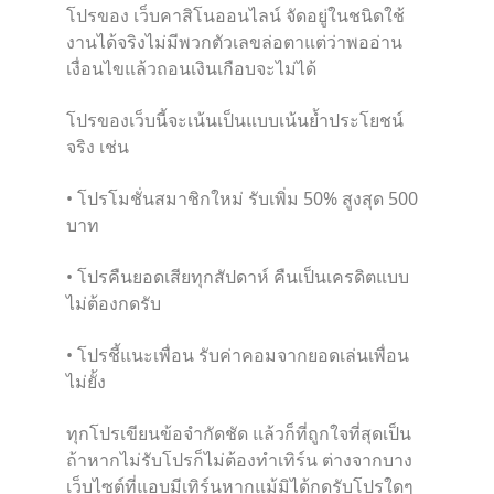
โปรของ เว็บคาสิโนออนไลน์ จัดอยู่ในชนิดใช้
งานได้จริงไม่มีพวกตัวเลขล่อตาแต่ว่าพออ่าน
เงื่อนไขแล้วถอนเงินเกือบจะไม่ได้
โปรของเว็บนี้จะเน้นเป็นแบบเน้นย้ำประโยชน์
จริง เช่น
• โปรโมชั่นสมาชิกใหม่ รับเพิ่ม 50% สูงสุด 500
บาท
• โปรคืนยอดเสียทุกสัปดาห์ คืนเป็นเครดิตแบบ
ไม่ต้องกดรับ
• โปรชี้แนะเพื่อน รับค่าคอมจากยอดเล่นเพื่อน
ไม่ยั้ง
ทุกโปรเขียนข้อจำกัดชัด แล้วก็ที่ถูกใจที่สุดเป็น
ถ้าหากไม่รับโปรก็ไม่ต้องทำเทิร์น ต่างจากบาง
เว็บไซต์ที่แอบมีเทิร์นหากแม้มิได้กดรับโปรใดๆ