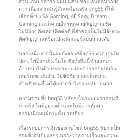
ส่วน เกมบาคาร่า ผมเป็นสายชอบเล่นสดมากยิ่ง
กว่า เนื่องจากมันรู้สึกเหมือนจริง bng55 มีให้
เลือกทั้งยัง SA Gaming, AE Sexy, Dream
Gaming และก็ค่ายอื่นๆทุกค่ายสัญญาณชัด
ไม่มีถ่วง ดีลเลอร์ติดต่อดี ที่สำคัญเป็นไม่มีจังหวะ
ตัดสัญญาณหรือแปลงดีลเลอร์แบบน่าสงสัย
นอกเหนือจากนั้นผมยังลองสล็อต55 พวก เกมยิง
ปลา, ไพ่ป๊อกเด้ง, ไฮโล ซึ่งทั้งสิ้นนี้ทำออกมา
ก้าวหน้าในด้านของระบบและการออกแบบอิน
เทอร์เฟซ เล่นง่าย ไม่ซับซ้อน และก็เหมาะ
สำหรับคนที่ไม่ได้อยากนั่งวิเคราะห์มากมาย
ความซาบซึ้ง bng55 หลักๆเป็นระบบฝากถอนที่
เร็วจริง ไม่มีอย่างต่ำ และไม่มีการหักค่า
ธรรมเนียมแม้กระทั้งบาทเดียว
เรื่องระบบการเงินของเว็บไซต์ bng55 นับว่าเป็น
จุดแข็งอันดับแรกๆเพราะว่าความเร็วและความ