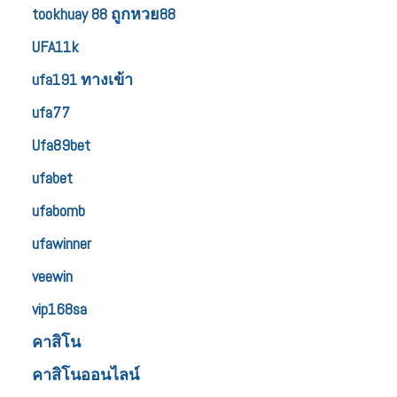
tookhuay 88 ถูกหวย88
UFA11k
ufa191 ทางเข้า
ufa77
Ufa89bet
ufabet
ufabomb
ufawinner
veewin
vip168sa
คาสิโน
คาสิโนออนไลน์