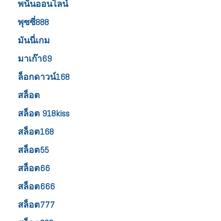
พนันออนไลน์
พุซซี่888
มันนี่เกม
มาเก๊า69
ล็อกดาวน์168
สล็อต
สล็อต 918kiss
สล็อต168
สล็อต55
สล็อต66
สล็อต666
สล็อต777