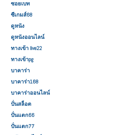
ซอยเบท
ซีเกมส์68
ดูหนัง
ดูหนังออนไลน์
ทางเข้า live22
ทางเข้าpg
บาคาร่า
บาคาร่า168
บาคาร่าออนไลน์
ปั่นสล็อต
ปั่นแตก66
ปั่นแตก77