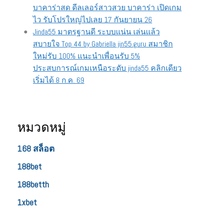
บาคาร่าสด ดีลเลอร์สาวสวย บาคาร่า เปิดเกม
ไว รับโปรใหญ่ไปเลย 17 กันยายน 26
Jinda55 มาตรฐานดี ระบบแน่น เล่นแล้ว
สบายใจ Top 44 by Gabriella jin55.guru สมาชิก
ใหม่รับ 100% แนะนำเพื่อนรับ 5%
ประสบการณ์เกมเหนือระดับ jinda55 คลิกเดียว
เริ่มได้ 8 ก.ค. 69
หมวดหมู่
168 สล็อต
188bet
188betth
1xbet