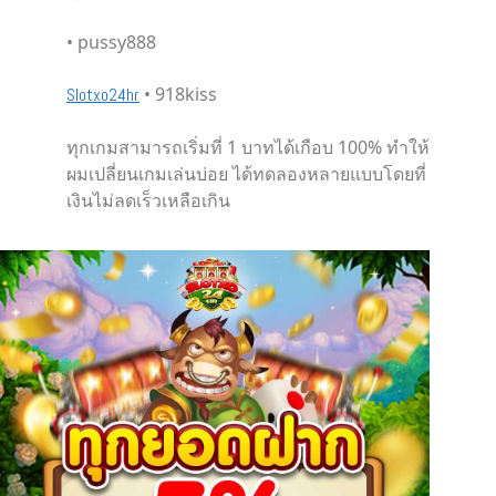
• pussy888
• 918kiss
Slotxo24hr
ทุกเกมสามารถเริ่มที่ 1 บาทได้เกือบ 100% ทำให้
ผมเปลี่ยนเกมเล่นบ่อย ได้ทดลองหลายแบบโดยที่
เงินไม่ลดเร็วเหลือเกิน