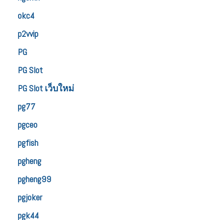
okc4
p2vvip
PG
PG Slot
PG Slot เว็บใหม่
pg77
pgceo
pgfish
pgheng
pgheng99
pgjoker
pgk44