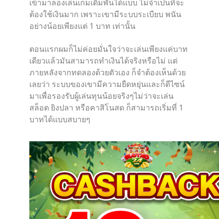
เข้ามาลองเล่นเกมเดิมพันได้แบบ ไม่จำเป็นที่จะ
ต้องใช้เงินมาก เพราะเขามีระบบระเบียบ พนัน
อย่างน้อยเพียงแต่ 1 บาท เท่านั้น
ตอนแรกผมก็ไม่ค่อยมั่นใจว่าจะเล่นเพียงแค่บาท
เดียวแล้วมันสามารถทำเงินได้จริงหรือไม่ แต่
ภายหลังจากทดลองด้วยตัวเอง ก็จำต้องเห็นด้วย
เลยว่า ระบบของเขามีความยืดหยุ่นและก็ดีไซน์
มาเพื่อรองรับผู้เล่นทุนน้อยจริงๆไม่ว่าจะเล่น
สล็อต ยิงปลา หรือคาสิโนสด ก็สามารถเริ่มที่ 1
บาทได้แบบสบายๆ