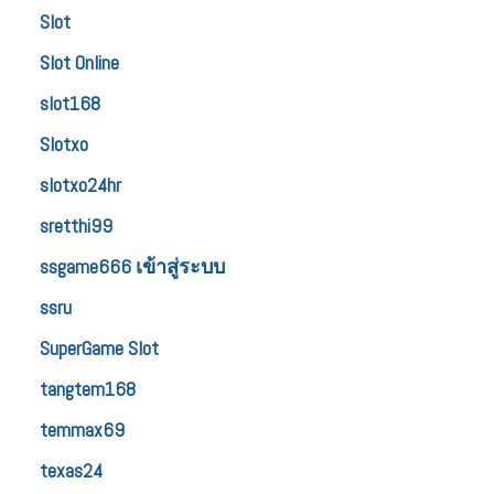
Slot
Slot Online
slot168
Slotxo
slotxo24hr
sretthi99
ssgame666 เข้าสู่ระบบ
ssru
SuperGame Slot
tangtem168
temmax69
texas24