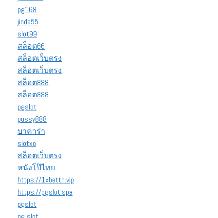
pg168
jinda55
slot99
สล็อต66
สล็อตเว็บตรง
สล็อตเว็บตรง
สล็อต888
สล็อต888
pgslot
pussy888
บาคาร่า
slotxo
สล็อตเว็บตรง
หนังโป๊ไทย
https://1xbetth.vip
https://pgslot.spa
pgslot
pg slot