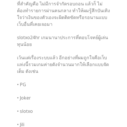
ที่สำคัญคือ ไม่มีการจำกัดรอบถอน แล้วก็ ไม่
ต้องทำรายการผ่านคนกลาง ทำให้ผมรู้สึกบันเทิง
ใจว่าเงินของตัวเองจะผิดติดขัดหรือรอนานแบบ
เว็บอื่นที่เคยเจอมา
slotxo24hr เกมนานาประการที่ตอบโจทย์ผู้เล่น
ทุนน้อย
เว้นแต่เรื่องระบบแล้ว อีกอย่างที่ผมถูกใจคือเว็บ
แห่งนี้รวมเกมค่ายดังจำนวนมากให้เลือกแบบจัด
เต็ม ดังเช่น
• PG
• Joker
• slotxo
• Jili