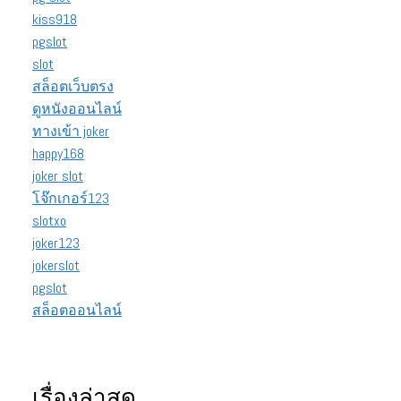
kiss918
pgslot
slot
สล็อตเว็บตรง
ดูหนังออนไลน์
ทางเข้า joker
happy168
joker slot
โจ๊กเกอร์123
slotxo
joker123
jokerslot
pgslot
สล็อตออนไลน์
เรื่องล่าสุด