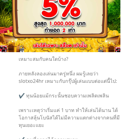
เหมาะสมกับคนใดบ้าง?
ภายหลังลองเล่นมาครู่หนึ่ง ผมรู้เลยว่า
slotxo24hr เหมาะกับกรุ๊ปผู้เล่นแบบต่อแต่นี้ไป:
✔ ทุนน้อยแม้กระนั้นชอบความเพลิดเพลิน
เพราะเหตุว่าเริ่มแค่ 1 บาท ทำให้เล่นได้นาน ได้
โอกาสลุ้นโบนัสได้ไม่มีความแตกต่างจากคนที่มี
ทุนเยอะแยะ