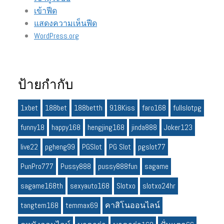
เข้าฟีด
แสดงความเห็นฟีด
WordPress.org
ป้ายกำกับ
1xbet
188bet
188betth
918Kiss
faro168
fullslotpg
funny18
happy168
hengjing168
jinda888
Joker123
live22
pgheng99
PGSlot
PG Slot
pgslot77
PunPro777
Pussy888
pussy888fun
sagame
sagame168th
sexyauto168
Slotxo
slotxo24hr
tangtem168
temmax69
คาสิโนออนไลน์