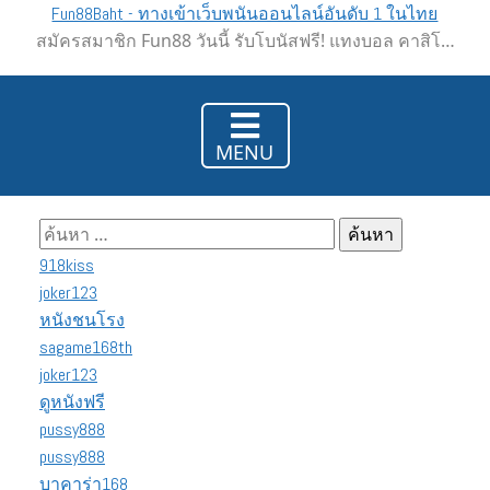
Fun88Baht - ทางเข้าเว็บพนันออนไลน์อันดับ 1 ในไทย
สมัครสมาชิก Fun88 วันนี้ รับโบนัสฟรี! แทงบอล คาสิโน
สล็อต และเกมเดิมพันครบวงจร รองรับมือถือ เล่นง่าย ได้
เงินจริง
MENU
ค้นหา
สำหรับ:
918kiss
joker123
หนังชนโรง
sagame168th
joker123
ดูหนังฟรี
pussy888
pussy888
บาคาร่า168