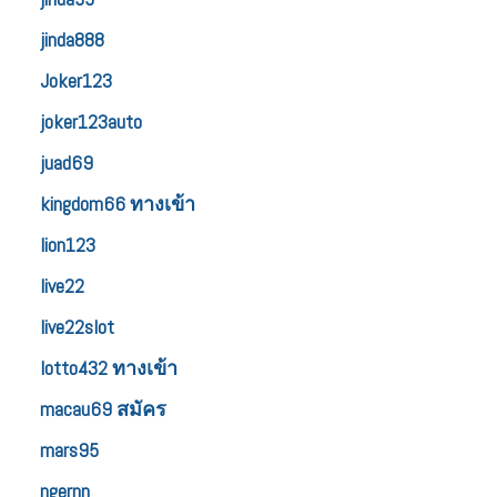
jinda888
Joker123
joker123auto
juad69
kingdom66 ทางเข้า
lion123
live22
live22slot
lotto432 ทางเข้า
macau69 สมัคร
mars95
ngernn