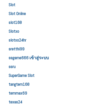
Slot
Slot Online
slot168
Slotxo
slotxo24hr
sretthi99
ssgame666 เข้าสู่ระบบ
ssru
SuperGame Slot
tangtem168
temmax69
texas24