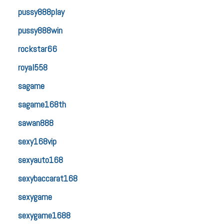
pussy888play
pussy888win
rockstar66
royal558
sagame
sagame168th
sawan888
sexy168vip
sexyauto168
sexybaccarat168
sexygame
sexygame1688