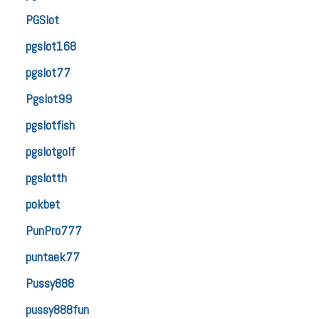
PGSlot
pgslot168
pgslot77
Pgslot99
pgslotfish
pgslotgolf
pgslotth
pokbet
PunPro777
puntaek77
Pussy888
pussy888fun