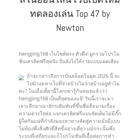
ทดลองเล่น Top 47 by
Newton
hengjing168 เว็บไซต์ตรง ตัวตึง! ผูกรวมโปรโม
ชั่นเครดิตฟรีสุดปัง ปั่นยังไงให้รวยแบบแผดเสียง
ถ้าจะกล่าวถึงการปั่นสล็อตในยุค 2026 นี้ จะ
ไปมัวงมหาเว็บที่จ่ายบ้างไม่จ่ายบ้างอยู่ทำไม
ค่ะ? ในเมื่อเดี๋ยวนี้โลกเขารู้กันหมดแล้วว่า
hengjing168 เป็นที่สุดของแจ้! วันนี้เราจะมา
เจาะลึกอาณาจักรเดิมพันที่ขึ้นชื่อลือนามเรื่อง
ความดวงใจพ่อ แจกเครดิตฟรีแบบจัดเต็มไม่มีกั๊ก
ผู้ใดกันแน่ที่กำลังมองหาทางลัดสู่ความมั่งมีแบบ
ไม่ต้องพึ่งสิ่งศักดิ์สิทธิ์อย่างเดียว แม้กระนั้นพึ่ง
ระบบที่เสถียรและก็โปรโมชั่นที่เอื้อต่อการทำ