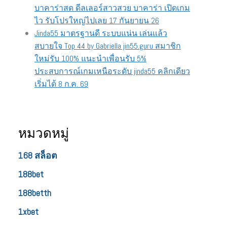
บาคาร่าสด ดีลเลอร์สาวสวย บาคาร่า เปิดเกม
ไว รับโปรใหญ่ไปเลย 17 กันยายน 26
Jinda55 มาตรฐานดี ระบบแน่น เล่นแล้ว
สบายใจ Top 44 by Gabriella jin55.guru สมาชิก
ใหม่รับ 100% แนะนำเพื่อนรับ 5%
ประสบการณ์เกมเหนือระดับ jinda55 คลิกเดียว
เริ่มได้ 8 ก.ค. 69
หมวดหมู่
168 สล็อต
188bet
188betth
1xbet