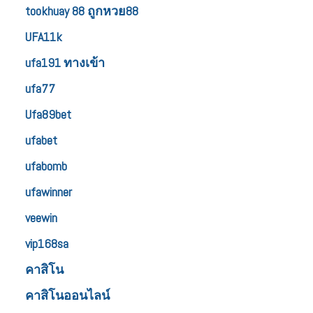
tookhuay 88 ถูกหวย88
UFA11k
ufa191 ทางเข้า
ufa77
Ufa89bet
ufabet
ufabomb
ufawinner
veewin
vip168sa
คาสิโน
คาสิโนออนไลน์