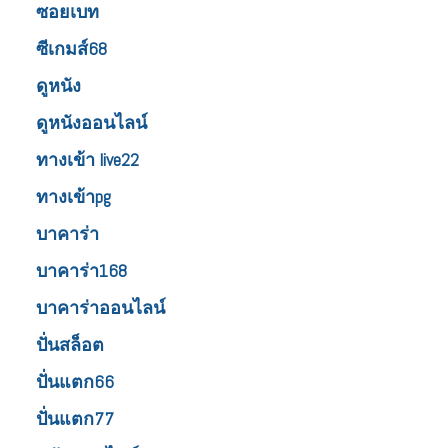
ซอยเบท
ซีเกมส์68
ดูหนัง
ดูหนังออนไลน์
ทางเข้า live22
ทางเข้าpg
บาคาร่า
บาคาร่า168
บาคาร่าออนไลน์
ปั่นสล็อต
ปั่นแตก66
ปั่นแตก77