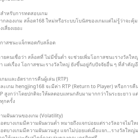
ดีสำหรับการทดสอบเกม
ากลองเกม สล็อต168 ใหม่หรือระบบโบนัสของเกมแต่ไม่รู้ว่าจะคุ้มห
องเสี่ยงเยอะ
กาสชนะแจ็กพอตกับสล็อต
ายคนเชื่อว่า สล็อตที่ ไม่มีขั้นต่ำ จะช่วยเพิ่มโอกาสชนะรางวัลใหญ่ —
่า แต่เรื่อง โอกาสชนะรางวัลใหญ่ ยังขึ้นอยู่กับปัจจัยอื่น ๆ ที่สำคัญ
วเกมและอัตราการคืนผู้เล่น (RTP)
่ละเกม hengjing168 จะมีค่า RTP (Return to Player) หรือการคืนเง
P สูงกว่าโดยปกติจะให้ผลตอบแทนกลับมามากกว่าในระยะยาว แต่นั
ทุกครั้ง
ามผันผวนของเกม (Volatility)
็อตบางเกมมีความผันผวนต่ำ หมายถึงแจกบ่อยแต่รางวัลอาจไม่ให
็อตบางเกมมีความผันผวนสูง แจกไม่บ่อยแต่เมื่อแจก…รางวัลใหญ่
ือกให้เหมาะกับสไตล์การเล่นของคุณ เครดิตฟรี