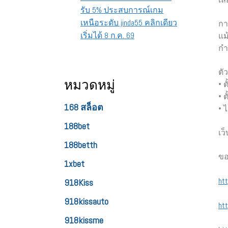
รับ 5% ประสบการณ์เกม
เหนือระดับ jinda55 คลิกเดียว
กา
เริ่มได้ 8 ก.ค. 69
แม
กำ
ตั
หมวดหมู่
• ต
• ต
168 สล็อต
• 
188bet
เว
188betth
ขอ
1xbet
htt
918Kiss
918kissauto
htt
918kissme