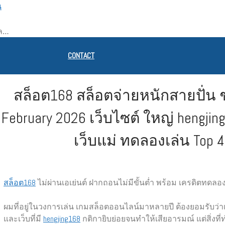
น
ล
ือ
CONTACT
สล็อต168 สล็อตจ่ายหนักสายปั่น 
February 2026 เว็บไซต์ ใหญ่ hengji
เว็บแม่ ทดลองเล่น Top 44
ไม่ผ่านเอเย่นต์ ฝากถอนไม่มีขั้นต่ำ พร้อม เครดิตทดล
สล็อต168
ผมที่อยู่ในวงการเล่น เกมสล็อตออนไลน์มาหลายปี ต้องยอมรับว่าเคย
และเว็บที่มี
กติกายิบย่อยจนทำให้เสียอารมณ์ แต่สิ่งที่ท
hengjing168