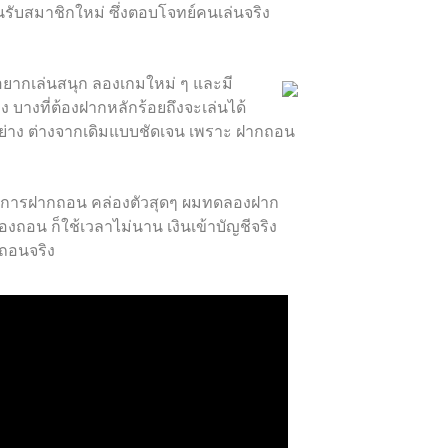
อนรับสมาชิกใหม่ ซึ่งตอบโจทย์คนเล่นจริง
่อยากเล่นสนุก ลองเกมใหม่ ๆ และมี
 บางที่ต้องฝากหลักร้อยถึงจะเล่นได้
ทุกอย่าง ต่างจากเดิมแบบชัดเจน เพราะ ฝากถอน
ให้การฝากถอน คล่องตัวสุดๆ ผมทดลองฝาก
ลองถอน ก็ใช้เวลาไม่นาน เงินเข้าบัญชีจริง
่ ถอนจริง