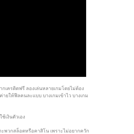
จากเครดิตฟรี ลองเล่นหลายเกมโดยไม่ต้อง
ต่ละค่ายให้ฟีลคนละแบบ บางเกมเข้าไว บางเกม
้เงินตัวเอง
เฉพาะพวกสล็อตหรือคาสิโน เพราะไม่อยากควัก