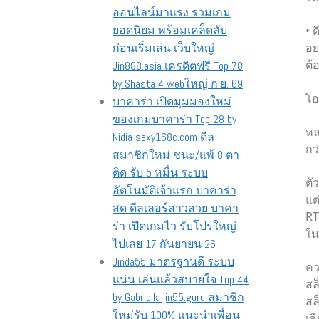
ออนไลน์มาแรง รวมเกม
ยอดนิยม พร้อมเคล็ดลับ
• 
อย
ก่อนเริ่มเล่น เว็บใหญ่
ต้
Jin888.asia เครดิตฟรี Top 78
by Shasta 4 webใหญ่ ก.ย. 69
โอ
บาคาร่า เปิดมุมมองใหม่
ของเกมบาคาร่า Top 28 by
หล
Nidia sexy168c.com ดีล
กว
สมาชิกใหม่ ชนะ/แพ้ 8 ตา
ติด รับ 5 หมื่น ระบบ
ตั
อัตโนมัติเจ้าแรก บาคาร่า
แต
สด ดีลเลอร์สาวสวย บาคา
RT
ร่า เปิดเกมไว รับโปรใหญ่
ใน
ไปเลย 17 กันยายน 26
Jinda55 มาตรฐานดี ระบบ
คว
แน่น เล่นแล้วสบายใจ Top 44
สล
by Gabriella jin55.guru สมาชิก
สล
ใหม่รับ 100% แนะนำเพื่อน
เล