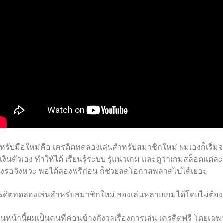
หรับมือใหม่คือ เครดิตทดลองเล่นสำหรับสมาชิกใหม่ ผมเองก็เริ่ม
้เงินตัวเอง ทำให้ได้ เรียนรู้ระบบ รู้แนวเกม และดูว่าเกมสล็อตแ
องรอจังหวะ พอได้ลองฟรีก่อน ก็ช่วยลดโอกาสพลาดไปได้เยอะ
รดิตทดลองเล่นสำหรับสมาชิกใหม่ ลองเล่นหลายเกมได้โดยไม่ต้องใช
อนหน้านี้ผมเป็นคนที่ค่อนข้างกังวลเรื่องการเล่น เครดิตฟรี โดย