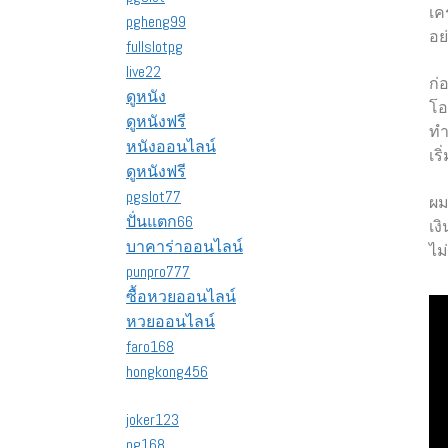
เค
pgheng99
อย
fullslotpg
live22
ก่
ดูหนัง
โอ
ดูหนังฟรี
ทำ
หนังออนไลน์
เริ
ดูหนังฟรี
pgslot77
ผม
ปั่นแตก66
เง
บาคาร่าออนไลน์
ไม
punpro777
ซื้อหวยออนไลน์
หวยออนไลน์
faro168
hongkong456
joker123
pg168