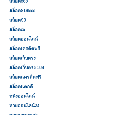
สล็อต888
สล็อต918kiss
สล็อต99
สล็อตxo
สล็อตออนไลน์
สล็อตเครดิตฟรี
สล็อตเว็บตรง
สล็อตเว็บตรง 168
สล็อตเเครดิตฟรี
สล็อตแตกดี
หนังออนไลน์
หวยออนไลน์24
หวยฮานอย vip