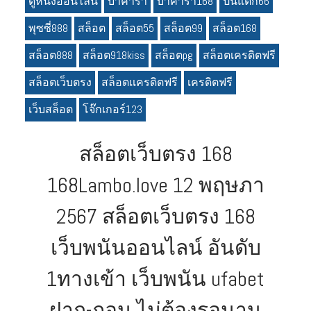
ดูหนังออนไลน์
บาคาร่า
บาคาร่า168
ปั่นแตก66
พุซซี่888
สล็อต
สล็อต55
สล็อต99
สล็อต168
สล็อต888
สล็อต918kiss
สล็อตpg
สล็อตเครดิตฟรี
สล็อตเว็บตรง
สล็อตเเครดิตฟรี
เครดิตฟรี
เว็บสล็อต
โจ๊กเกอร์123
สล็อตเว็บตรง 168
168Lambo.love 12 พฤษภา
2567 สล็อตเว็บตรง 168
เว็บพนันออนไลน์ อันดับ
1ทางเข้า เว็บพนัน ufabet
ฝาก-ถอน ไม่ต้องรอนาน