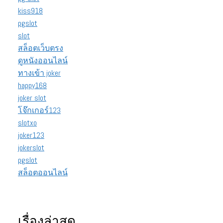
kiss918
pgslot
slot
สล็อตเว็บตรง
ดูหนังออนไลน์
ทางเข้า joker
happy168
joker slot
โจ๊กเกอร์123
slotxo
joker123
jokerslot
pgslot
สล็อตออนไลน์
เรื่องล่าสุด