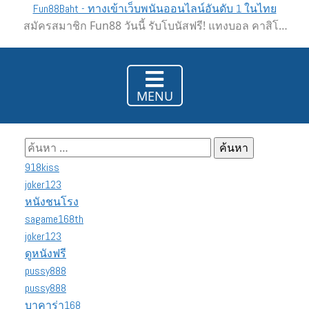
Fun88Baht - ทางเข้าเว็บพนันออนไลน์อันดับ 1 ในไทย
สมัครสมาชิก Fun88 วันนี้ รับโบนัสฟรี! แทงบอล คาสิโน
สล็อต และเกมเดิมพันครบวงจร รองรับมือถือ เล่นง่าย ได้
เงินจริง
MENU
ค้นหา
สำหรับ:
918kiss
joker123
หนังชนโรง
sagame168th
joker123
ดูหนังฟรี
pussy888
pussy888
บาคาร่า168