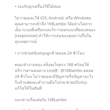
• รองรับทุกเครื่องใช้ไม้สอย
ไม่ว่าคุณจะใช้ iOS, Android, หรือ Windows
คุณสามารถเข้าถึง 168Lambo ได้อย่างไม่ยาก
เย็น ระบบที่เสถียรและก็การออกแบบที่ตอบสนอง
(responsive) ทำให้การเล่นของคุณราบรื่นใน
ทุกเหตุการณ์
• การช่วยสนับสนุนลูกค้าตลอด 24 ชั่วโมง
คณะทำงานของ สล็อตเว็บตรง 168 พร้อมให้
บริการผ่านหนทาง Line@ : @168lambo ตลอด
24 ชั่วโมง ไม่ว่าคุณจะมีปัญหาหรือปัญหาอะไร
ก็แล้วแต่คณะทำงานมือโปรจะช่วยปรับปรุง
แก้ไขให้ในทันที
แนวทางเริ่มเล่นกับ 168Lambo