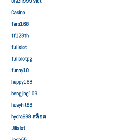
brazil999 slot
Casino
faro168
ff123th
fullslot
fullslotpg
funny18
happy168
hengjing168
huayhit88
hydra888 สล็อต
Jilislot
jinda55