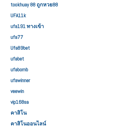
tookhuay 88 ถูกหวย88
UFA11k
ufa191 ทางเข้า
ufa77
Ufa89bet
ufabet
ufabomb
ufawinner
veewin
vip168sa
คาสิโน
คาสิโนออนไลน์