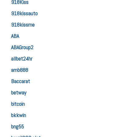
918Kiss
918kissauto
918kissme
ABA
ABAGroup2
allbet24hr
amb888
Baccarat
betway
bitcoin
bkkwin
bng55