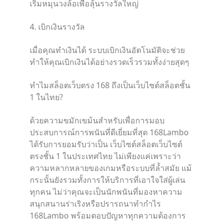
เริ่มหมุนวงล้อเพื่อลุ้นรางวัลใหญ่
4. เบิกเงินรางวัล
เมื่อคุณทำเงินได้ ระบบเบิกเงินอัตโนมัติจะช่วย
ทำให้คุณเบิกเงินได้อย่างรวดเร็วรวมทั้งง่ายสุดๆ
ทำไมสล็อตเว็บตรง 168 ถึงเป็นเว็บไซต์สล็อตชั้น
1 ในไทย?
ด้วยความขมักเขม้นสำหรับเพื่อการมอบ
ประสบการณ์การพนันที่ดีเยี่ยมที่สุด 168Lambo
ได้รับการยอมรับว่าเป็น เว็บไซต์สล็อตเว็บไซต์
ตรงชั้น 1 ในประเทศไทย ไม่เพียงแค่เพราะว่า
ความหลากหลายของเกมหรือระบบที่ล้ำสมัย แม้
กระนั้นยังรวมทั้งการให้บริการที่เอาใจใส่ผู้เล่น
ทุกคน ไม่ว่าคุณจะเป็นนักพนันที่มองหาความ
สนุกสนานร่าเริงหรือปรารถนาทำกำไร
168Lambo พร้อมตอบปัญหาทุกความต้องการ