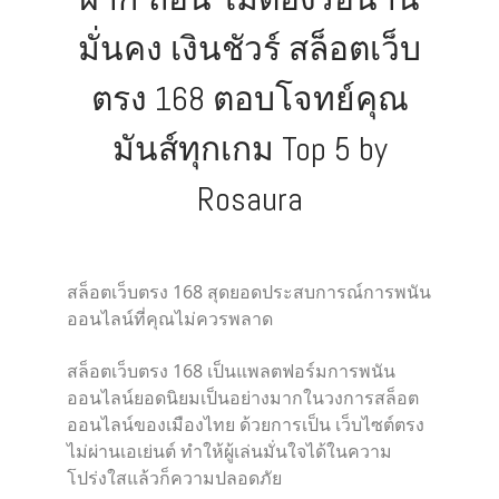
มั่นคง เงินชัวร์ สล็อตเว็บ
ตรง 168 ตอบโจทย์คุณ
มันส์ทุกเกม Top 5 by
Rosaura
สล็อตเว็บตรง 168 สุดยอดประสบการณ์การพนัน
ออนไลน์ที่คุณไม่ควรพลาด
สล็อตเว็บตรง 168 เป็นแพลตฟอร์มการพนัน
ออนไลน์ยอดนิยมเป็นอย่างมากในวงการสล็อต
ออนไลน์ของเมืองไทย ด้วยการเป็น เว็บไซต์ตรง
ไม่ผ่านเอเย่นต์ ทำให้ผู้เล่นมั่นใจได้ในความ
โปร่งใสแล้วก็ความปลอดภัย