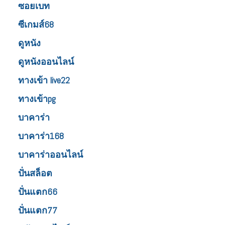
ซอยเบท
ซีเกมส์68
ดูหนัง
ดูหนังออนไลน์
ทางเข้า live22
ทางเข้าpg
บาคาร่า
บาคาร่า168
บาคาร่าออนไลน์
ปั่นสล็อต
ปั่นแตก66
ปั่นแตก77