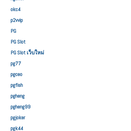
okc4
p2vvip
PG
PG Slot
PG Slot เว็บใหม่
pg77
pgceo
pgfish
pgheng
pgheng99
pgjoker
pgk44