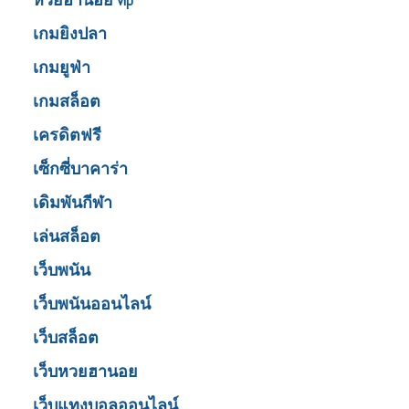
เกมยิงปลา
เกมยูฟ่า
เกมสล็อต
เครดิตฟรี
เซ็กซี่บาคาร่า
เดิมพันกีฬา
เล่นสล็อต
เว็บพนัน
เว็บพนันออนไลน์
เว็บสล็อต
เว็บหวยฮานอย
เว็บแทงบอลออนไลน์