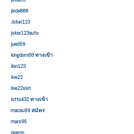
jinda888
Joker123
joker123auto
juad69
kingdom66 ทางเข้า
lion123
live22
live22slot
lotto432 ทางเข้า
macau69 สมัคร
mars95
ngernn