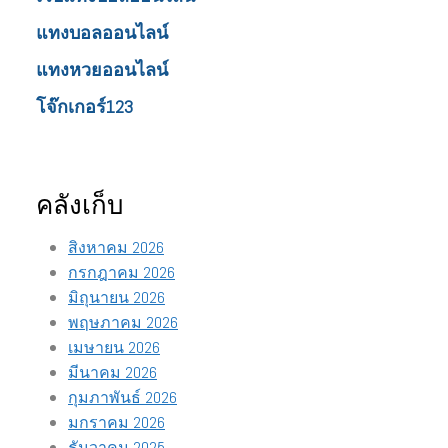
แทงบอลออนไลน์
แทงหวยออนไลน์
โจ๊กเกอร์123
คลังเก็บ
สิงหาคม 2026
กรกฎาคม 2026
มิถุนายน 2026
พฤษภาคม 2026
เมษายน 2026
มีนาคม 2026
กุมภาพันธ์ 2026
มกราคม 2026
ธันวาคม 2025