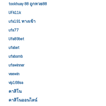
tookhuay 88 ถูกหวย88
UFA11k
ufa191 ทางเข้า
ufa77
Ufa89bet
ufabet
ufabomb
ufawinner
veewin
vip168sa
คาสิโน
คาสิโนออนไลน์