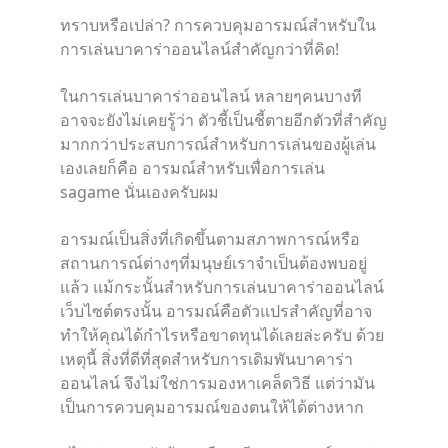
ทราบหรือเปล่า? การควบคุมอารมณ์สำหรับใน
การเล่นบาคาร่าออนไลน์สำคัญกว่าที่คิด!
ในการเล่นบาคาร่าออนไลน์ หลายๆคนบางที
อาจจะยังไม่เคยรู้ว่า ตัวชี้เป็นชี้ตายอีกตัวที่สำคัญ
มากกว่าประสบการณ์สำหรับการเล่นของผู้เล่น
เองเลยก็คือ อารมณ์สำหรับเพื่อการเล่น
sagame นั่นเองครับผม
อารมณ์เป็นสิ่งที่เกิดขึ้นตามสภาพการณ์หรือ
สถานการณ์ต่างๆที่มนุษย์เราจำเป็นต้องพบอยู่
แล้ว แม้กระนั้นสำหรับการเล่นบาคาร่าออนไลน์
เว็บไซต์ตรงนั้น อารมณ์คือตัวแปรสำคัญที่อาจ
ทำให้คุณได้กำไรหรือขาดทุนได้เลยล่ะครับ ด้วย
เหตุนี้ สิ่งที่ดีที่สุดสำหรับการเดิมพันบาคาร่า
ออนไลน์ จึงไม่ใช่การมองหาเคล็ดวิธี แต่ว่ามัน
เป็นการควบคุมอารมณ์ของตนให้ได้ต่างหาก