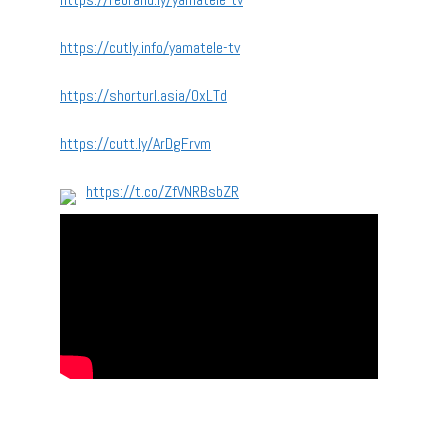
https://cutly.info/yamatele-tv
https://shorturl.asia/OxLTd
https://cutt.ly/ArDgFrvm
https://t.co/ZfVNRBsbZR