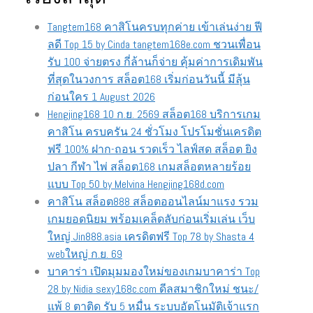
Tangtem168 คาสิโนครบทุกค่าย เข้าเล่นง่าย ฟี
ลดี Top 15 by Cinda tangtem168e.com ชวนเพื่อน
รับ 100 จ่ายตรง กี่ล้านก็จ่าย คุ้มค่าการเดิมพัน
ที่สุดในวงการ สล็อต168 เริ่มก่อนวันนี้ มีลุ้น
ก่อนใคร 1 August 2026
Hengjing168 10 ก.ย. 2569 สล็อต168 บริการเกม
คาสิโน ครบครัน 24 ชั่วโมง โปรโมชั่นเครดิต
ฟรี 100% ฝาก-ถอน รวดเร็ว ไลฟ์สด สล็อต ยิง
ปลา กีฬา ไพ่ สล็อต168 เกมสล็อตหลายร้อย
แบบ Top 50 by Melvina Hengjing168d.com
คาสิโน สล็อต888 สล็อตออนไลน์มาแรง รวม
เกมยอดนิยม พร้อมเคล็ดลับก่อนเริ่มเล่น เว็บ
ใหญ่ Jin888.asia เครดิตฟรี Top 78 by Shasta 4
webใหญ่ ก.ย. 69
บาคาร่า เปิดมุมมองใหม่ของเกมบาคาร่า Top
28 by Nidia sexy168c.com ดีลสมาชิกใหม่ ชนะ/
แพ้ 8 ตาติด รับ 5 หมื่น ระบบอัตโนมัติเจ้าแรก