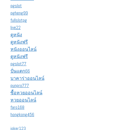
pgslot
pgheng99
fullslotpg
live22
ดูหนัง
ดูหนังฟรี
หนังออนไลน์
ดูหนังฟรี
pgslot77
ปั่นแตก66
บาคาร่าออนไลน์
punpro777
ซื้อหวยออนไลน์
หวยออนไลน์
faro168
hongkong456
joker123