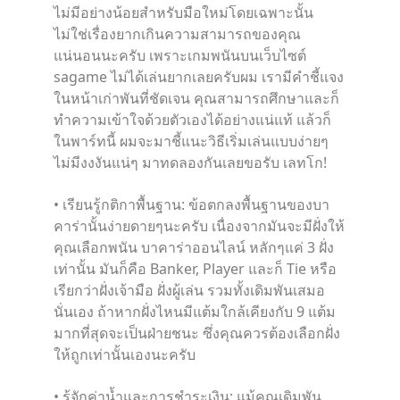
ไม่มีอย่างน้อยสำหรับมือใหม่โดยเฉพาะนั้น
ไม่ใช่เรื่องยากเกินความสามารถของคุณ
แน่นอนนะครับ เพราะเกมพนันบนเว็บไซต์
sagame ไม่ได้เล่นยากเลยครับผม เรามีคำชี้แจง
ในหน้าเก่าพันที่ชัดเจน คุณสามารถศึกษาและก็
ทำความเข้าใจด้วยตัวเองได้อย่างแน่แท้ แล้วก็
ในพาร์ทนี้ ผมจะมาชี้แนะวิธีเริ่มเล่นแบบง่ายๆ
ไม่มีงงงันแน่ๆ มาทดลองกันเลยขอรับ เลทโก!
• เรียนรู้กติกาพื้นฐาน: ข้อตกลงพื้นฐานของบา
คาร่านั้นง่ายดายๆนะครับ เนื่องจากมันจะมีฝั่งให้
คุณเลือกพนัน บาคาร่าออนไลน์ หลักๆแค่ 3 ฝั่ง
เท่านั้น มันก็คือ Banker, Player และก็ Tie หรือ
เรียกว่าฝั่งเจ้ามือ ฝั่งผู้เล่น รวมทั้งเดิมพันเสมอ
นั่นเอง ถ้าหากฝั่งไหนมีแต้มใกล้เคียงกับ 9 แต้ม
มากที่สุดจะเป็นฝ่ายชนะ ซึ่งคุณควรต้องเลือกฝั่ง
ให้ถูกเท่านั้นเองนะครับ
• รู้จักค่าน้ำและการชำระเงิน: แม้คุณเดิมพัน