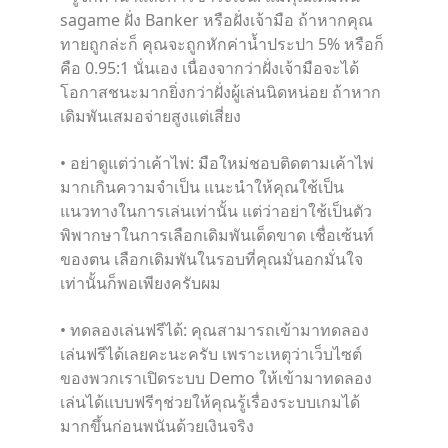
sagame ฝั่ง Banker หรือฝั่งเจ้ามือ ถ้าหากคุณ
ทายถูกล่ะก็ คุณจะถูกหักค่าน้ำประปา 5% หรือก็
คือ 0.95:1 นั่นเอง เนื่องจากว่าฝั่งเจ้ามือจะได้
โอกาสชนะมากยิ่งกว่าฝั่งผู้เล่นนิดหน่อย ถ้าหาก
เดิมพันเสมอจ่ายสูงแต่เสี่ยง
• อย่าดูแต่ว่าเค้าไพ่: มือใหม่ชอบติดตามเค้าไพ่
มากเกินความจำเป็น แนะนำให้คุณใช้เป็น
แนวทางในการเล่นเท่านั้น แต่ว่าอย่าใช้เป็นตัว
พิพากษาในการเลือกเดิมพันเด็ดขาด เชื่อเซ้นท์
ของตน เลือกเดิมพันในรอบที่คุณมั่นอกมั่นใจ
เท่านั้นก็พอเพียงครับผม
• ทดลองเล่นฟรีได้: คุณสามารถเข้ามาทดลอง
เล่นฟรีได้เลยคะนะครับ เพราะเหตุว่าเว็บไซต์
ของพวกเราเปิดระบบ Demo ให้เข้ามาทดลอง
เล่นได้แบบฟรีๆช่วยให้คุณรู้เรื่องระบบเกมได้
มากขึ้นก่อนพนันด้วยเงินจริง