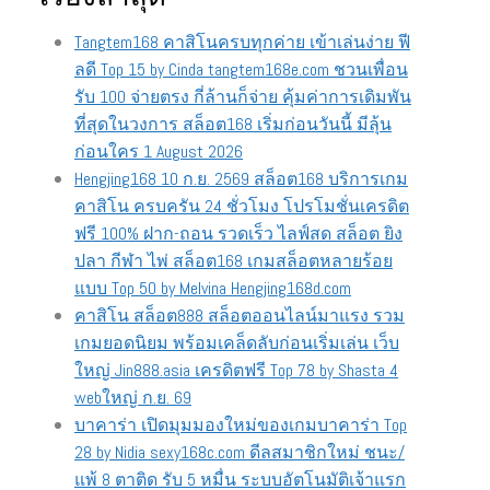
Tangtem168 คาสิโนครบทุกค่าย เข้าเล่นง่าย ฟี
ลดี Top 15 by Cinda tangtem168e.com ชวนเพื่อน
รับ 100 จ่ายตรง กี่ล้านก็จ่าย คุ้มค่าการเดิมพัน
ที่สุดในวงการ สล็อต168 เริ่มก่อนวันนี้ มีลุ้น
ก่อนใคร 1 August 2026
Hengjing168 10 ก.ย. 2569 สล็อต168 บริการเกม
คาสิโน ครบครัน 24 ชั่วโมง โปรโมชั่นเครดิต
ฟรี 100% ฝาก-ถอน รวดเร็ว ไลฟ์สด สล็อต ยิง
ปลา กีฬา ไพ่ สล็อต168 เกมสล็อตหลายร้อย
แบบ Top 50 by Melvina Hengjing168d.com
คาสิโน สล็อต888 สล็อตออนไลน์มาแรง รวม
เกมยอดนิยม พร้อมเคล็ดลับก่อนเริ่มเล่น เว็บ
ใหญ่ Jin888.asia เครดิตฟรี Top 78 by Shasta 4
webใหญ่ ก.ย. 69
บาคาร่า เปิดมุมมองใหม่ของเกมบาคาร่า Top
28 by Nidia sexy168c.com ดีลสมาชิกใหม่ ชนะ/
แพ้ 8 ตาติด รับ 5 หมื่น ระบบอัตโนมัติเจ้าแรก