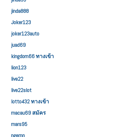
jinda888
Joker123
joker123auto
juad69
kingdom66 ทางเข้า
lion123
live22
live22slot
lotto432 ทางเข้า
macau69 สมัคร
mars95
ngernn