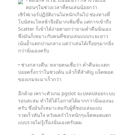
ตอนๆในช่วงเวลาที่คนเล่นน้อยกว่า
เซิร์ฟเวอร์ปฏิบัติงานไม่หนักเกินไป ช่องทางที่
โบนัสจะไหลช้าจึงมีมากเพิ่มขึ้น แต่การเข้าถึง
Scatter ก็เข้าได้ง่ายดายกว่ายามค่ำคืนนั่นเอง
ซึ่งมันก็เหมาะกับคนที่ชอบเล่นแบบระยะยาว
เน้นย้ำแตกปานกลาง แต่ว่าเล่นได้เรื่อยๆมากยิ่ง
กว่านั่นเองครับ
• ช่วงกลางคืน: หลายคนเชื่อว่า ค่ำคืนจะแตก
บ่อยครั้งกว่าในช่วงต้น แล้วก็ที่สำคัญ แจ็คพอต
ของเกมจะมาเร็วกว่า
อีกด้วย เพราะตัวเกม pgslot จะปลดปล่อยระบบ
รอบสะสม ทำให้ได้โอกาสได้มากกว่านั่นเองนะ
ครับ ซึ่งมันก็เหมาะสมกับผู้ที่ชอบเล่นแบบ
รวดเร็วทันใจ หวังผลกำไรหนักๆแจ็คพอตแตก
แบบรวยไม่รู้เรื่องนั่นเองครับผม