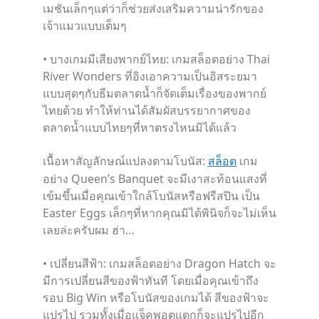
เมชันเล็กๆแต่ว่าก็ช่วยส่งเสริมความน่ารักของ
เจ้าแมวแบบเต็มๆ
• บางเกมมีเสียงพากย์ไทย: เกมสล็อตอย่าง Thai
River Wonders ที่อิงเอาความเป็นอิสระยมา
แบบสุดๆกับธีมตลาดน้ำก็จัดเต็มเรื่องของพากย์
ไทยด้วย ทำให้ท่านได้สัมผัสบรรยากาศของ
ตลาดน้ำแบบไทยๆที่หาตรงไหนมิได้แล้ว
เนื้อหาสัญลักษณ์แปลงตามโบนัส:
เกม
สล็อต
อย่าง Queen’s Banquet จะมีเงาสะท้อนแสงที่
เข้มขึ้นเมื่อคุณเข้าใกล้โบนัสหรือฟรีสปิน เป็น
Easter Eggs เล็กๆที่หากคุณมิได้พินิจก็จะไม่เห็น
เลยล่ะครับผม ฮ่า…
• เปลี่ยนสีฟ้า: เกมสล็อตอย่าง Dragon Hatch จะ
มีการเปลี่ยนสีของฟ้าทันที โดยเมื่อคุณเข้าถึง
รอบ Big Win หรือโบนัสของเกมได้ สีของฟ้าจะ
แปรไป รวมทั้งเมื่อแจ็คพอตแตกก็จะแปรไปอีก