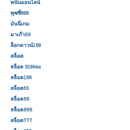
พนันออนไลน์
พุซซี่888
มันนี่เกม
มาเก๊า69
ล็อกดาวน์168
สล็อต
สล็อต 918kiss
สล็อต168
สล็อต55
สล็อต66
สล็อต666
สล็อต777