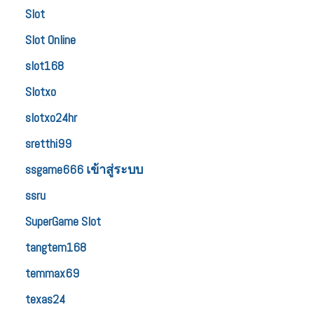
Slot
Slot Online
slot168
Slotxo
slotxo24hr
sretthi99
ssgame666 เข้าสู่ระบบ
ssru
SuperGame Slot
tangtem168
temmax69
texas24