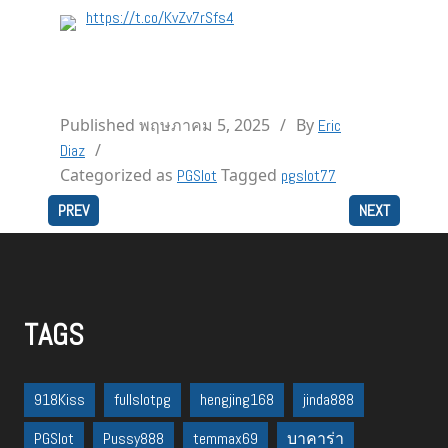
https://t.co/KvZv7rSfs4
Published
พฤษภาคม 5, 2025
By
Eric
Diaz
Categorized as
Tagged
PGSlot
pgslot77
PREV
NEXT
TAGS
918Kiss
fullslotpg
hengjing168
jinda888
PGSlot
Pussy888
temmax69
บาคาร่า