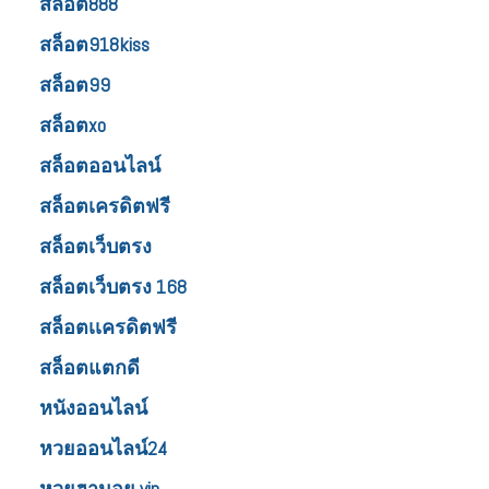
สล็อต888
สล็อต918kiss
สล็อต99
สล็อตxo
สล็อตออนไลน์
สล็อตเครดิตฟรี
สล็อตเว็บตรง
สล็อตเว็บตรง 168
สล็อตเเครดิตฟรี
สล็อตแตกดี
หนังออนไลน์
หวยออนไลน์24
หวยฮานอย vip