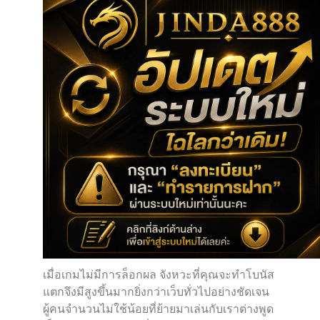
เมื่อเกมไม่มีการล็อกผล จังหวะที่คุณจะทำโบนัส
แตกจึงมีสูงขึ้นมากยิ่งกว่าเว็บทั่วไปอย่างชัดเจน
ผู้คนจำนวนไม่ใช้น้อยที่ย้ายมาเล่นกับเราต่างพูด