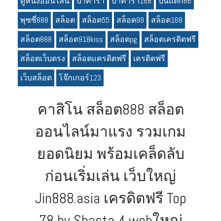
ดูหนังออนไลน์
บาคาร่า
บาคาร่า168
ปั่นแตก66
พุซซี่888
สล็อต
สล็อต55
สล็อต99
สล็อต168
สล็อต888
สล็อต918kiss
สล็อตpg
สล็อตเครดิตฟรี
สล็อตเว็บตรง
สล็อตเเครดิตฟรี
เครดิตฟรี
เว็บสล็อต
โจ๊กเกอร์123
คาสิโน สล็อต888 สล็อต
ออนไลน์มาแรง รวมเกม
ยอดนิยม พร้อมเคล็ดลับ
ก่อนเริ่มเล่น เว็บใหญ่
Jin888.asia เครดิตฟรี Top
78 by Shasta 4 webใหญ่