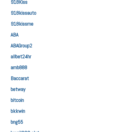
918Kiss
918kissauto
918kissme
ABA
ABAGroup2
allbet24hr
amb888
Baccarat
betway
bitcoin
bkkwin
bng55