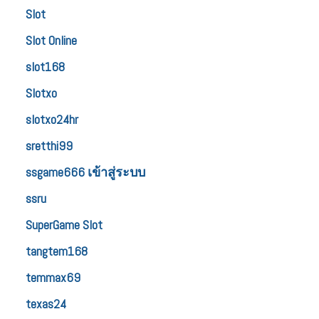
Slot
Slot Online
slot168
Slotxo
slotxo24hr
sretthi99
ssgame666 เข้าสู่ระบบ
ssru
SuperGame Slot
tangtem168
temmax69
texas24