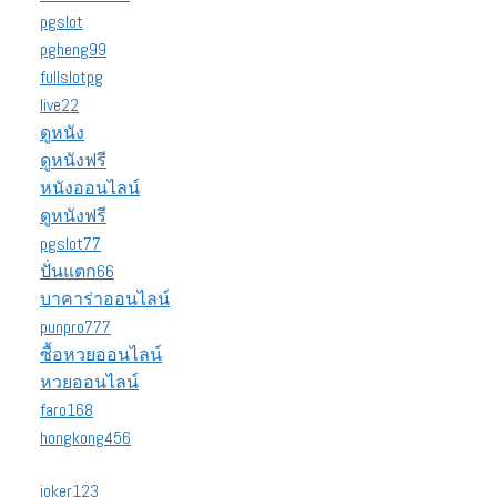
pgslot
pgheng99
fullslotpg
live22
ดูหนัง
ดูหนังฟรี
หนังออนไลน์
ดูหนังฟรี
pgslot77
ปั่นแตก66
บาคาร่าออนไลน์
punpro777
ซื้อหวยออนไลน์
หวยออนไลน์
faro168
hongkong456
joker123