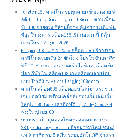
Tangtem168 คาสิโนครบทุกค่าย เข้าเล่นง่าย ฟี
ลดี Top 15 by Cinda tangtem168e.com ชวนเพื่อน
รับ 100 จ่ายตรง กี่ล้านก็จ่าย คุ้มค่าการเดิมพัน
ที่สุดในวงการ สล็อต168 เริ่มก่อนวันนี้ มีลุ้น
ก่อนใคร 1 August 2026
Hengjing168 10 ก.ย. 2569 สล็อต168 บริการเกม
คาสิโน ครบครัน 24 ชั่วโมง โปรโมชั่นเครดิต
ฟรี 100% ฝาก-ถอน รวดเร็ว ไลฟ์สด สล็อต ยิง
ปลา กีฬา ไพ่ สล็อต168 เกมสล็อตหลายร้อย
แบบ Top 50 by Melvina Hengjing168d.com
คาสิโน สล็อต888 สล็อตออนไลน์มาแรง รวม
เกมยอดนิยม พร้อมเคล็ดลับก่อนเริ่มเล่น เว็บ
ใหญ่ Jin888.asia เครดิตฟรี Top 78 by Shasta 4
webใหญ่ ก.ย. 69
บาคาร่า เปิดมุมมองใหม่ของเกมบาคาร่า Top
28 by Nidia sexy168c.com ดีลสมาชิกใหม่ ชนะ/
แพ้ 8 ตาติด รับ 5 หมื่น ระบบอัตโนมัติเจ้าแรก