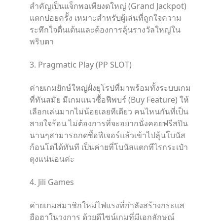
สำคัญเป็นแจ็กพอเพียงตใหญ่ (Grand Jackpot)
แตกบ่อยครั้ง เหมาะสำหรับผู้เล่นที่ถูกใจความ
ระทึกใจตื่นเต้นและต้องการลุ้นรางวัลใหญ่ใน
พริบตา
3. Pragmatic Play (PP SLOT)
ค่ายเกมยักษ์ใหญ่ฝั่งยุโรปที่มาพร้อมทั้งระบบเกม
ที่ทันสมัย มีเกมแนวซื้อฟีพบร์ (Buy Feature) ให้
เลือกเล่นมากไม่น้อยเลยทีเดียว คนไหนกันที่เป็น
สายใจร้อน ไม่ต้องการที่จะอยากนั่งคอยฟรีสปิน
นานๆสามารถกดซื้อฟีเจอร์แล้วเข้าไปลุ้นโบนัส
ก้อนโตได้ทันที เป็นค่ายที่โบนัสแตกทีไรกระเป๋า
ตุงแน่นอนค่ะ
4. Jili Games
ค่ายเกมสมาชิกใหม่ไฟแรงที่กำลังสร้างกระแส
ฮือฮาในวงการ ด้วยดีไซน์เกมที่มีเอกลักษณ์