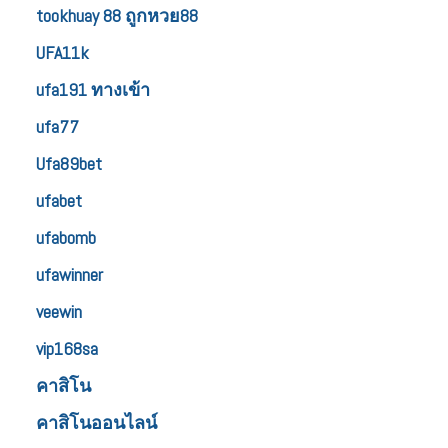
tookhuay 88 ถูกหวย88
UFA11k
ufa191 ทางเข้า
ufa77
Ufa89bet
ufabet
ufabomb
ufawinner
veewin
vip168sa
คาสิโน
คาสิโนออนไลน์