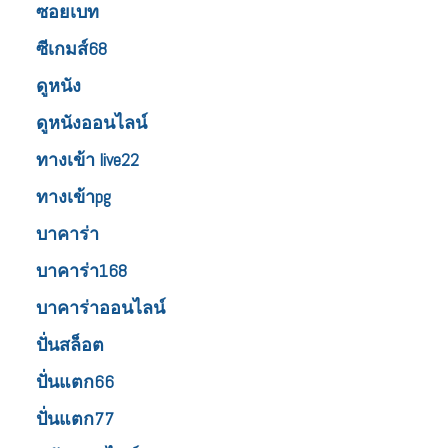
ซอยเบท
ซีเกมส์68
ดูหนัง
ดูหนังออนไลน์
ทางเข้า live22
ทางเข้าpg
บาคาร่า
บาคาร่า168
บาคาร่าออนไลน์
ปั่นสล็อต
ปั่นแตก66
ปั่นแตก77