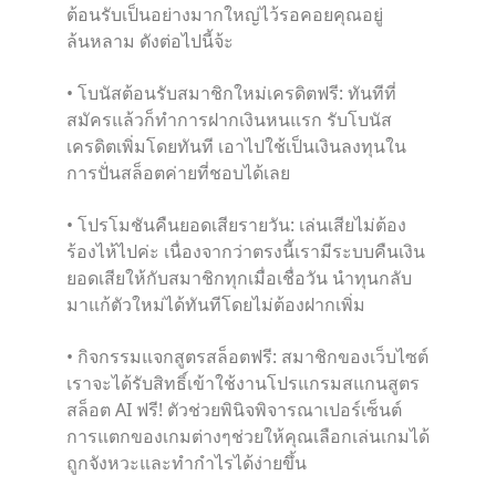
ต้อนรับเป็นอย่างมากใหญ่ไว้รอคอยคุณอยู่
ล้นหลาม ดังต่อไปนี้จ้ะ
• โบนัสต้อนรับสมาชิกใหม่เครดิตฟรี: ทันทีที่
สมัครแล้วก็ทำการฝากเงินหนแรก รับโบนัส
เครดิตเพิ่มโดยทันที เอาไปใช้เป็นเงินลงทุนใน
การปั่นสล็อตค่ายที่ชอบได้เลย
• โปรโมชันคืนยอดเสียรายวัน: เล่นเสียไม่ต้อง
ร้องไห้ไปค่ะ เนื่องจากว่าตรงนี้เรามีระบบคืนเงิน
ยอดเสียให้กับสมาชิกทุกเมื่อเชื่อวัน นำทุนกลับ
มาแก้ตัวใหม่ได้ทันทีโดยไม่ต้องฝากเพิ่ม
• กิจกรรมแจกสูตรสล็อตฟรี: สมาชิกของเว็บไซต์
เราจะได้รับสิทธิ์เข้าใช้งานโปรแกรมสแกนสูตร
สล็อต AI ฟรี! ตัวช่วยพินิจพิจารณาเปอร์เซ็นต์
การแตกของเกมต่างๆช่วยให้คุณเลือกเล่นเกมได้
ถูกจังหวะและทำกำไรได้ง่ายขึ้น